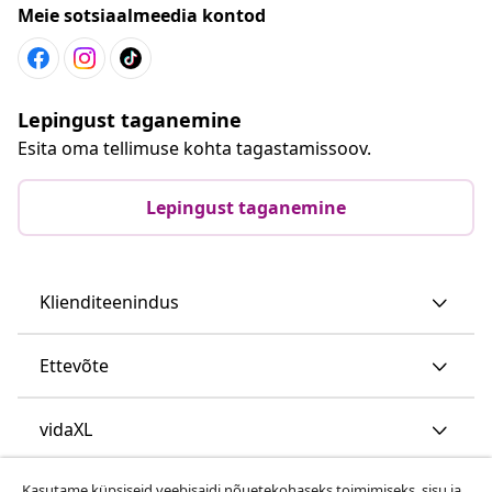
Meie sotsiaalmeedia kontod
Lepingust taganemine
Esita oma tellimuse kohta tagastamissoov.
Lepingust taganemine
Klienditeenindus
Ettevõte
vidaXL
Kasutame küpsiseid veebisaidi nõuetekohaseks toimimiseks, sisu ja