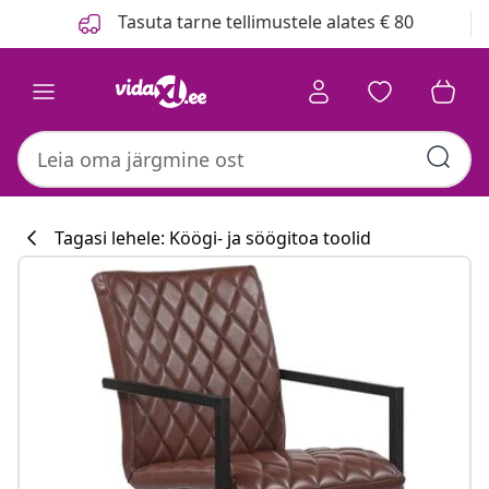
Eelmine
Järgmine
Tasuta tarne tellimustele alates € 80
Tagasi lehele: Köögi- ja söögitoa toolid
Köögikollektsi
#sharemevidaxl