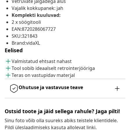
Vetruvate jalgadega alus
Vajalik kokkupanek: jah
Komplekti kuuluvad:
2 x söögitooli
EAN:8720286067727
SKU:321843
Brand:vidaXL
Eelised
Valmistatud ehtsast nahast
Tool sobib ideaalselt retrointerjööriga
Teras on vastupidav materjal
Ohutuse ja vastavuse teave
Ostsid toote ja jäid sellega rahule? Jaga pilti!
Sinu foto võib olla suureks abiks teistele klientidele.
Pildi üleslaadimiseks kasuta allolevat linki.