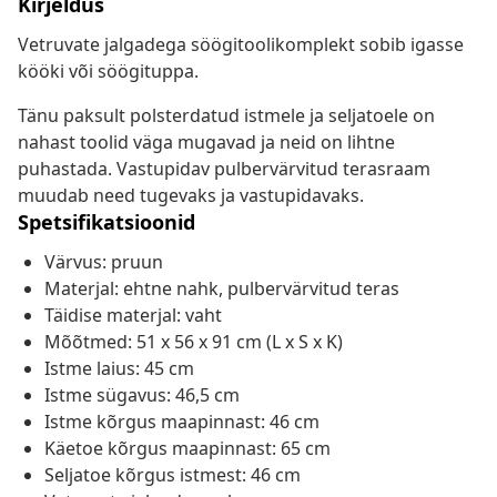
Kirjeldus
Vetruvate jalgadega söögitoolikomplekt sobib igasse
kööki või söögituppa.
Tänu paksult polsterdatud istmele ja seljatoele on
nahast toolid väga mugavad ja neid on lihtne
puhastada. Vastupidav pulbervärvitud terasraam
muudab need tugevaks ja vastupidavaks.
Spetsifikatsioonid
Värvus: pruun
Materjal: ehtne nahk, pulbervärvitud teras
Täidise materjal: vaht
Mõõtmed: 51 x 56 x 91 cm (L x S x K)
Istme laius: 45 cm
Istme sügavus: 46,5 cm
Istme kõrgus maapinnast: 46 cm
Käetoe kõrgus maapinnast: 65 cm
Seljatoe kõrgus istmest: 46 cm