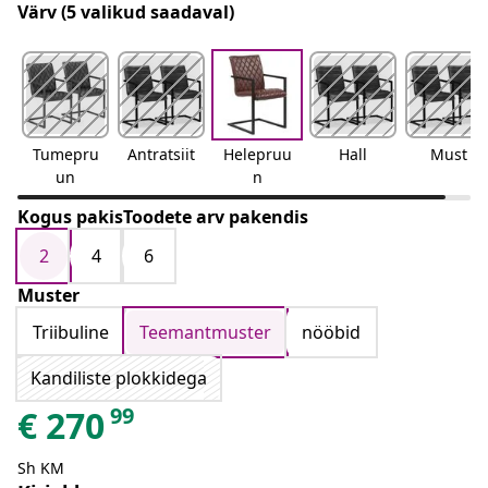
Värv
(5 valikud saadaval)
Tumepru
Antratsiit
Helepruu
Hall
Must
un
n
Kogus pakisToodete arv pakendis
2
4
6
Muster
Triibuline
Teemantmuster
nööbid
Kandiliste plokkidega
99
€
270
Sh KM