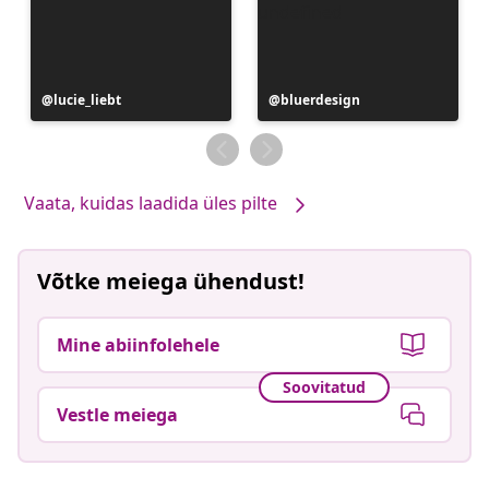
Postitus
lucie_liebt
Postitus
bluerdesign
avaldatud
avaldatud
Vaata, kuidas laadida üles pilte
Võtke meiega ühendust!
Mine abiinfolehele
Soovitatud
Vestle meiega