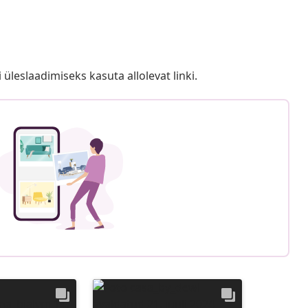
i üleslaadimiseks kasuta allolevat linki.