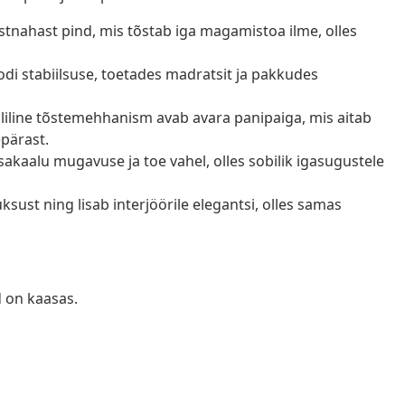
tnahast pind, mis tõstab iga magamistoa ilme, olles
i stabiilsuse, toetades madratsit ja pakkudes
iline tõstemehhanism avab avara panipaiga, mis aitab
epärast.
akaalu mugavuse ja toe vahel, olles sobilik igasugustele
ust ning lisab interjöörile elegantsi, olles samas
d on kaasas.