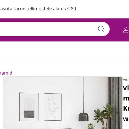
asuta tarne tellimustele alates € 80
raamid
vi
v
m
K
Vä