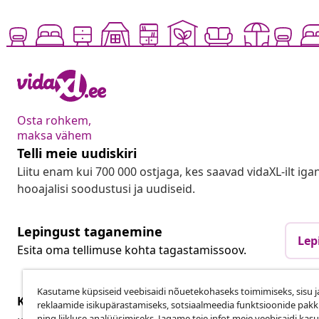
Osta rohkem,
maksa vähem
Telli meie uudiskiri
Liitu enam kui 700 000 ostjaga, kes saavad vidaXL-ilt ig
hooajalisi soodustusi ja uudiseid.
Lepingust taganemine
Lep
Esita oma tellimuse kohta tagastamissoov.
Kasutame küpsiseid veebisaidi nõuetekohaseks toimimiseks, sisu j
Klienditeenindus
Ettevõte
reklaamide isikupärastamiseks, sotsiaalmeedia funktsioonide pak
ning liikluse analüüsimiseks. Jagame teie infot meie veebisaidi kas