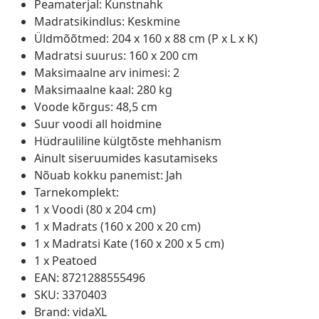
Peamaterjal: Kunstnahk
Madratsikindlus: Keskmine
Üldmõõtmed: 204 x 160 x 88 cm (P x L x K)
Madratsi suurus: 160 x 200 cm
Maksimaalne arv inimesi: 2
Maksimaalne kaal: 280 kg
Voode kõrgus: 48,5 cm
Suur voodi all hoidmine
Hüdrauliline külgtõste mehhanism
Ainult siseruumides kasutamiseks
Nõuab kokku panemist: Jah
Tarnekomplekt:
1 x Voodi (80 x 204 cm)
1 x Madrats (160 x 200 x 20 cm)
1 x Madratsi Kate (160 x 200 x 5 cm)
1 x Peatoed
EAN: 8721288555496
SKU: 3370403
Brand: vidaXL