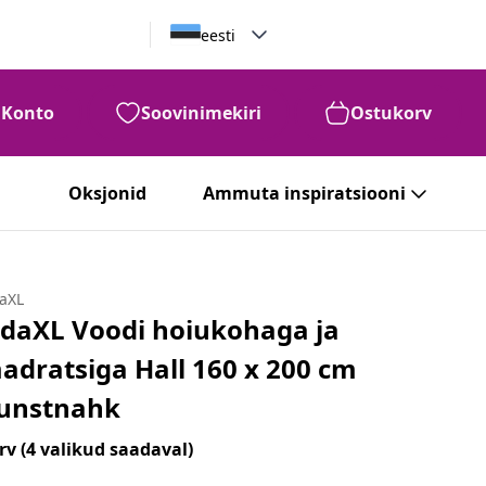
eesti
Konto
Soovinimekiri
Ostukorv
Oksjonid
Ammuta inspiratsiooni
daXL
idaXL Voodi hoiukohaga ja
adratsiga Hall 160 x 200 cm
unstnahk
rv
(4 valikud saadaval)