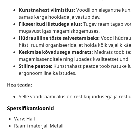
Kunstnahast viimistlus:
Voodil on elegantne kuns
samas kerge hooldada ja vastupidav.
Fikseeritud liistudega alus:
Tugev raam tagab vood
mugavust igas magamiskogemuses.
Hüdrauliline tõste salvestamiseks:
Voodi hüdraul
hästi ruumi organiseerida, et hoida kõik vajalik kä
Keskmise kõvadusega madrats:
Madrats toob tas
magamisasenditele ning lubades kvaliteetset und.
Stiilne peatoe:
Kunstnahast peatoe toob natuke luks
ergonoomiline ka istudes.
Hea teada:
Selle voodiraami alus on restikujundusega ja resti
Spetsifikatsioonid
Värv: Hall
Raami materjal: Metall