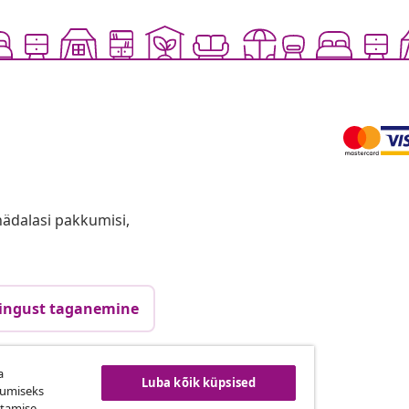
anädalasi pakkumisi,
ingust taganemine
a
Luba kõik küpsised
vidaXL
kumiseks
utamise