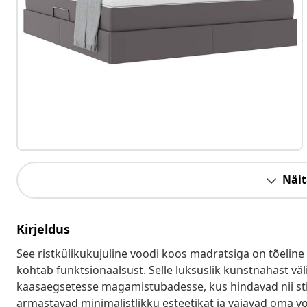
Näit
Kirjeldus
See ristkülikukujuline voodi koos madratsiga on tõeline
kohtab funktsionaalsust. Selle luksuslik kunstnahast väl
kaasaegsetesse magamistubadesse, kus hindavad nii stiili
armastavad minimalistlikku esteetikat ja vajavad oma vo