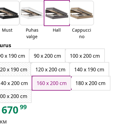
Must
Puhas
Hall
Cappucci
valge
no
urus
90 x 190 cm
90 x 200 cm
100 x 200 cm
20 x 190 cm
120 x 200 cm
140 x 190 cm
140 x 200 cm
160 x 200 cm
180 x 200 cm
00 x 200 cm
99
670
 KM