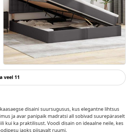
a veel 11
 kaasaegse disaini suursugusus, kus elegantne lihtsus
imus ja avar panipaik madratsi all sobivad suurepäraselt
 kui ka praktilisust. Voodi disain on ideaalne neile, kes
odipesu jaoks piisavalt ruumi.