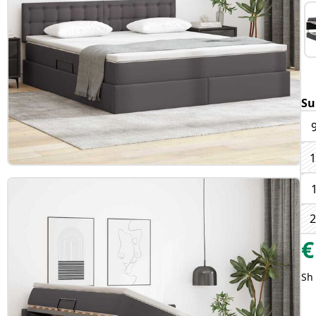
Su
1
2
€
Sh