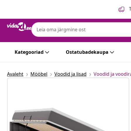
Eelmine
Järgmine
T
Kategooriad
Ostatubadekaupa
Avaleht
Mööbel
Voodid ja lisad
Voodid ja voodi