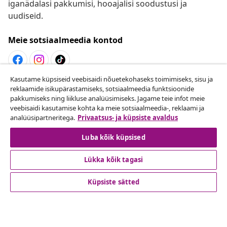
iganädalasi pakkumisi, hooajalisi soodustusi ja
uudiseid.
Meie sotsiaalmeedia kontod
Kasutame küpsiseid veebisaidi nõuetekohaseks toimimiseks, sisu ja
Lepingust taganemine
reklaamide isikupärastamiseks, sotsiaalmeedia funktsioonide
pakkumiseks ning liikluse analüüsimiseks. Jagame teie infot meie
Esita oma tellimuse kohta tagastamissoov.
veebisaidi kasutamise kohta ka meie sotsiaalmeedia-, reklaami ja
analüüsipartneritega.
Privaatsus- ja küpsiste avaldus
Lepingust taganemine
Luba kõik küpsised
Lükka kõik tagasi
Klienditeenindus
Küpsiste sätted
Ettevõte