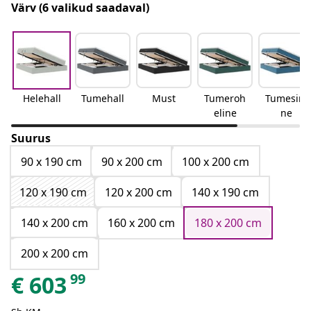
Värv
(6 valikud saadaval)
Helehall
Tumehall
Must
Tumeroh
Tumesini
eline
ne
Suurus
90 x 190 cm
90 x 200 cm
100 x 200 cm
120 x 190 cm
120 x 200 cm
140 x 190 cm
140 x 200 cm
160 x 200 cm
180 x 200 cm
200 x 200 cm
99
€
603