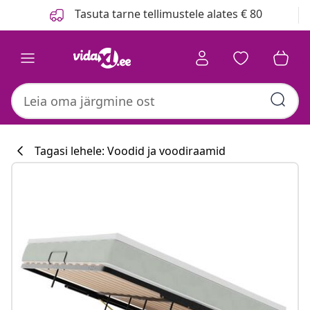
Eelmine
Järgmine
Tasuta tarne tellimustele alates € 80
Tagasi lehele: Voodid ja voodiraamid
Köögikollektsi
#sharemevidaxl