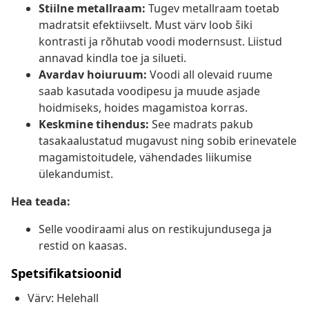
Stiilne metallraam:
Tugev metallraam toetab
madratsit efektiivselt. Must värv loob šiki
kontrasti ja rõhutab voodi modernsust. Liistud
annavad kindla toe ja silueti.
Avardav hoiuruum:
Voodi all olevaid ruume
saab kasutada voodipesu ja muude asjade
hoidmiseks, hoides magamistoa korras.
Keskmine tihendus:
See madrats pakub
tasakaalustatud mugavust ning sobib erinevatele
magamistoitudele, vähendades liikumise
ülekandumist.
Hea teada:
Selle voodiraami alus on restikujundusega ja
restid on kaasas.
Spetsifikatsioonid
Värv: Helehall