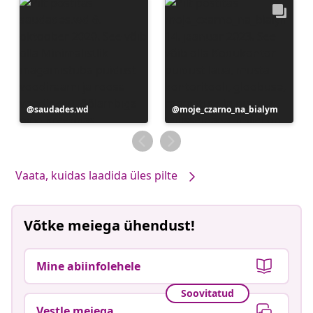
Postitus
saudades.wd
Postitus
moje_czarno_na_bialym
avaldatud
avaldatud
Vaata, kuidas laadida üles pilte
Võtke meiega ühendust!
Mine abiinfolehele
Soovitatud
Vestle meiega