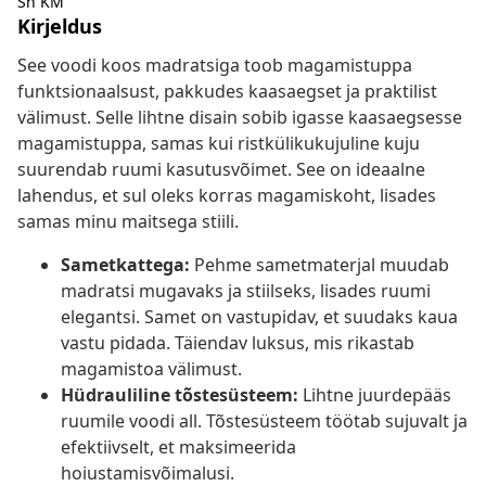
Sh KM
Kirjeldus
See voodi koos madratsiga toob magamistuppa
funktsionaalsust, pakkudes kaasaegset ja praktilist
välimust. Selle lihtne disain sobib igasse kaasaegsesse
magamistuppa, samas kui ristkülikukujuline kuju
suurendab ruumi kasutusvõimet. See on ideaalne
lahendus, et sul oleks korras magamiskoht, lisades
samas minu maitsega stiili.
Sametkattega:
Pehme sametmaterjal muudab
madratsi mugavaks ja stiilseks, lisades ruumi
elegantsi. Samet on vastupidav, et suudaks kaua
vastu pidada. Täiendav luksus, mis rikastab
magamistoa välimust.
Hüdrauliline tõstesüsteem:
Lihtne juurdepääs
ruumile voodi all. Tõstesüsteem töötab sujuvalt ja
efektiivselt, et maksimeerida
hoiustamisvõimalusi.