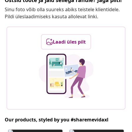
Ostsid toote ja jäid sellega rahule? Jaga pilti!
Sinu foto võib olla suureks abiks teistele klientidele.
Pildi üleslaadimiseks kasuta allolevat linki.
Laadi üles pilt
Our products, styled by you #sharemevidaxl