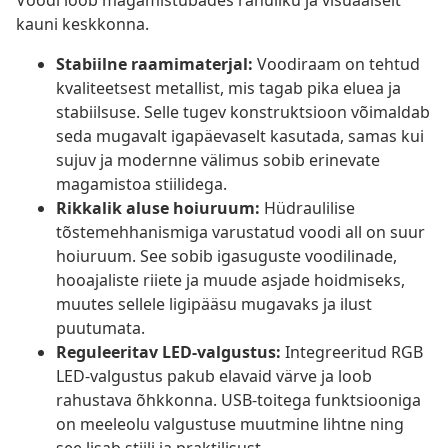
Voodi loob magamistubades rahuliku ja visuaalselt
kauni keskkonna.
Stabiilne raamimaterjal:
Voodiraam on tehtud
kvaliteetsest metallist, mis tagab pika eluea ja
stabiilsuse. Selle tugev konstruktsioon võimaldab
seda mugavalt igapäevaselt kasutada, samas kui
sujuv ja modernne välimus sobib erinevate
magamistoa stiilidega.
Rikkalik aluse hoiuruum:
Hüdraulilise
tõstemehhanismiga varustatud voodi all on suur
hoiuruum. See sobib igasuguste voodilinade,
hooajaliste riiete ja muude asjade hoidmiseks,
muutes sellele ligipääsu mugavaks ja ilust
puutumata.
Reguleeritav LED-valgustus:
Integreeritud RGB
LED-valgustus pakub elavaid värve ja loob
rahustava õhkkonna. USB-toitega funktsiooniga
on meeleolu valgustuse muutmine lihtne ning