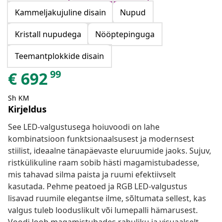
Kammeljakujuline disain
Nupud
Kristall nupudega
Nööptepinguga
Teemantplokkide disain
99
€
692
Sh KM
Kirjeldus
See LED-valgustusega hoiuvoodi on lahe
kombinatsioon funktsionaalsusest ja modernsest
stiilist, ideaalne tänapäevaste eluruumide jaoks. Sujuv,
ristkülikuline raam sobib hästi magamistubadesse,
mis tahavad silma paista ja ruumi efektiivselt
kasutada. Pehme peatoed ja RGB LED-valgustus
lisavad ruumile elegantse ilme, sõltumata sellest, kas
valgus tuleb looduslikult või lumepalli hämarusest.