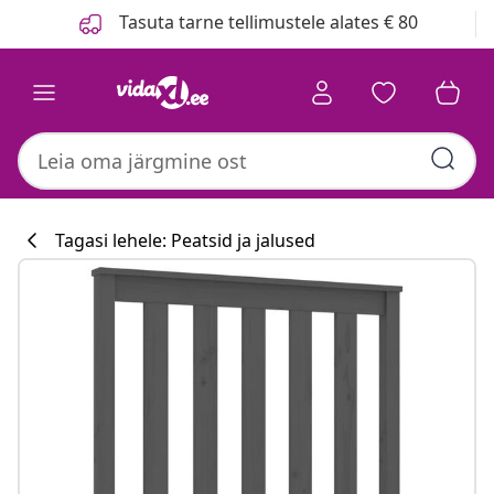
Eelmine
Järgmine
Tasuta tarne tellimustele alates € 80
Tagasi lehele: Peatsid ja jalused
Köögikollektsi
#sharemevidaxl