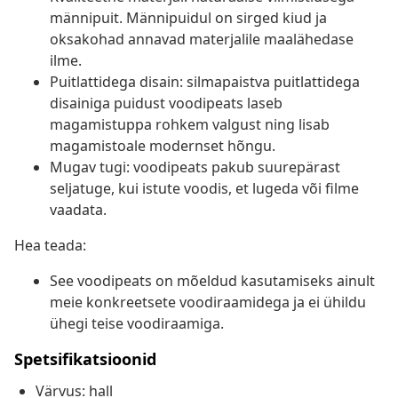
männipuit. Männipuidul on sirged kiud ja
oksakohad annavad materjalile maalähedase
ilme.
Puitlattidega disain: silmapaistva puitlattidega
disainiga puidust voodipeats laseb
magamistuppa rohkem valgust ning lisab
magamistoale modernset hõngu.
Mugav tugi: voodipeats pakub suurepärast
seljatuge, kui istute voodis, et lugeda või filme
vaadata.
Hea teada:
See voodipeats on mõeldud kasutamiseks ainult
meie konkreetsete voodiraamidega ja ei ühildu
ühegi teise voodiraamiga.
Spetsifikatsioonid
Värvus: hall