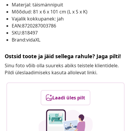
Materjal: täismännipuit
Mõõdud: 81 x 6 x 101 cm (L x S x K)
Vajalik kokkupanek: jah
EAN:8720287003786
SKU:818497
Brand:vidaXL
Ostsid toote ja jäid sellega rahule? Jaga pilti!
Sinu foto võib olla suureks abiks teistele klientidele.
Pildi üleslaadimiseks kasuta allolevat linki.
Laadi üles pilt