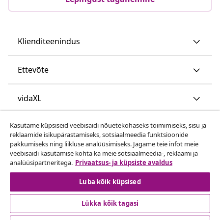
Klienditeenindus
Ettevõte
vidaXL
Kasutame küpsiseid veebisaidi nõuetekohaseks toimimiseks, sisu ja
Vaata rohkem
reklaamide isikupärastamiseks, sotsiaalmeedia funktsioonide
pakkumiseks ning liikluse analüüsimiseks. Jagame teie infot meie
veebisaidi kasutamise kohta ka meie sotsiaalmeedia-, reklaami ja
analüüsipartneritega.
Privaatsus- ja küpsiste avaldus
Luba kõik küpsised
Lükka kõik tagasi
© 2008-2026 vidaXL www.vidaxl.ee on vidaXL Marketplace
Europe B.V. veebileht