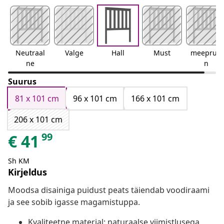
Neutraal
Valge
Hall
Must
meepruu
ne
n
Suurus
81 x 101 cm
96 x 101 cm
166 x 101 cm
206 x 101 cm
99
€
41
Sh KM
Kirjeldus
Moodsa disainiga puidust peats täiendab voodiraami
ja see sobib igasse magamistuppa.
Kvaliteetne materjal: naturaalse viimistlusega