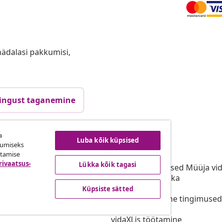
anädalasi pakkumisi,
ingust taganemine
a
Luba kõik küpsised
vidaXL
kumiseks
utamise
gramm
vidaXList
rivaatsus-
Lükka kõik tagasi
aXLi jaoks
Kasutustingimused Müüja vi
or vidaXL
Privaatsuspoliitika
stoo
Küpsiste teave
Küpsiste sätted
Prioriteetse tarne tingimused
Küpsiste sätted
vidaXLis töötamine