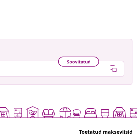
ud
Soovitatud
Toetatud makseviisid