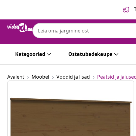
Eelmine
Järgmine
T
Kategooriad
Ostatubadekaupa
Avaleht
Mööbel
Voodid ja lisad
Peatsid ja jaluse