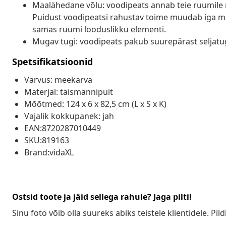
Maalähedane võlu: voodipeats annab teie ruumile ma
Puidust voodipeatsi rahustav toime muudab iga ma
samas ruumi looduslikku elementi.
Mugav tugi: voodipeats pakub suurepärast seljatuge
Spetsifikatsioonid
Värvus: meekarva
Materjal: täismännipuit
Mõõtmed: 124 x 6 x 82,5 cm (L x S x K)
Vajalik kokkupanek: jah
EAN:8720287010449
SKU:819163
Brand:vidaXL
Ostsid toote ja jäid sellega rahule? Jaga pilti!
Sinu foto võib olla suureks abiks teistele klientidele. Pild