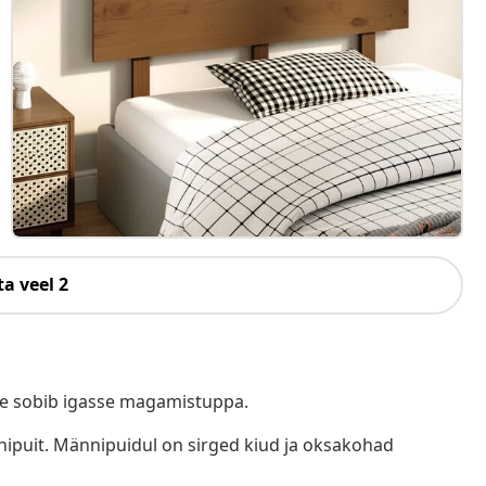
a veel 2
see sobib igasse magamistuppa.
nnipuit. Männipuidul on sirged kiud ja oksakohad