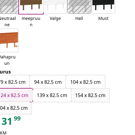
Neutraal
meepruu
Valge
Hall
Must
ne
n
Vahapru
un
urus
79 x 82.5 cm
94 x 82.5 cm
104 x 82.5 cm
124 x 82.5 cm
139 x 82.5 cm
154 x 82.5 cm
04 x 82.5 cm
99
31
 KM