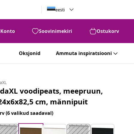
eesti
Konto
Soovinimekiri
Ostukorv
Oksjonid
Ammuta inspiratsiooni
daXL
idaXL voodipeats, meepruun,
24x6x82,5 cm, männipuit
rv
(6 valikud saadaval)