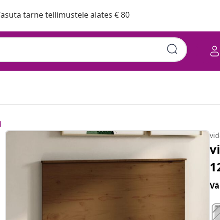
asuta tarne tellimustele alates € 80
d
vi
v
1
Vä