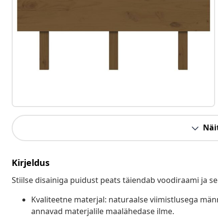
Näit
Kirjeldus
Stiilse disainiga puidust peats täiendab voodiraami ja 
Kvaliteetne materjal: naturaalse viimistlusega mä
annavad materjalile maalähedase ilme.