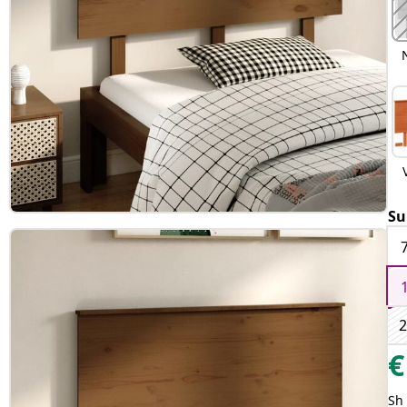
Su
2
€
Sh