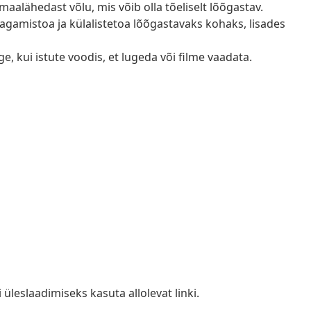
alähedast võlu, mis võib olla tõeliselt lõõgastav.
gamistoa ja külalistetoa lõõgastavaks kohaks, lisades
, kui istute voodis, et lugeda või filme vaadata.
i üleslaadimiseks kasuta allolevat linki.