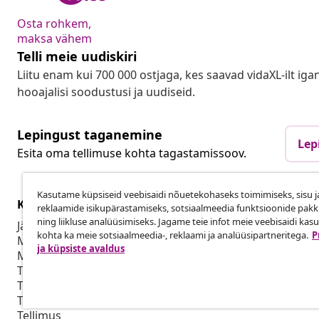
Osta rohkem,
maksa vähem
Telli meie uudiskiri
Liitu enam kui 700 000 ostjaga, kes saavad vidaXL-ilt ig
hooajalisi soodustusi ja uudiseid.
Lepingust taganemine
Lep
Esita oma tellimuse kohta tagastamissoov.
Kasutame küpsiseid veebisaidi nõuetekohaseks toimimiseks, sisu j
Klienditeenindus
Ettevõte
reklaamide isikupärastamiseks, sotsiaalmeedia funktsioonide pak
ning liikluse analüüsimiseks. Jagame teie infot meie veebisaidi kas
Jälgi oma tellimust
Partnerpro
kohta ka meie sotsiaalmeedia-, reklaami ja analüüsipartneritega.
P
Mi konto
Tootmine vid
ja küpsiste avaldus
Makse
Production f
Tarne
Turunduskoo
Tagastamine
Tooteteave
Tellimus