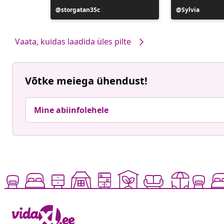
ele
Postitus
storgatan35c
Postitus
Sylvia
avaldatud
avaldatud
Vaata, kuidas laadida üles pilte
Võtke meiega ühendust!
Mine abiinfolehele