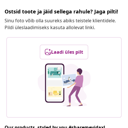
Ostsid toote ja jäid sellega rahule? Jaga pilti!
Sinu foto võib olla suureks abiks teistele klientidele.
Pildi üleslaadimiseks kasuta allolevat linki.
Laadi üles pilt
Our products, styled by you #sharemevidaxl