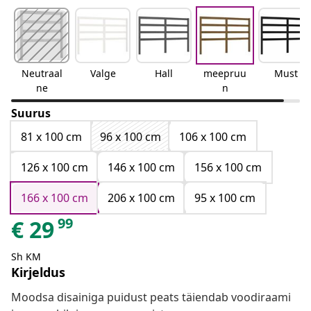
Neutraal
Valge
Hall
meepruu
Must
ne
n
Suurus
81 x 100 cm
96 x 100 cm
106 x 100 cm
126 x 100 cm
146 x 100 cm
156 x 100 cm
166 x 100 cm
206 x 100 cm
95 x 100 cm
99
€
29
Sh KM
Kirjeldus
Moodsa disainiga puidust peats täiendab voodiraami