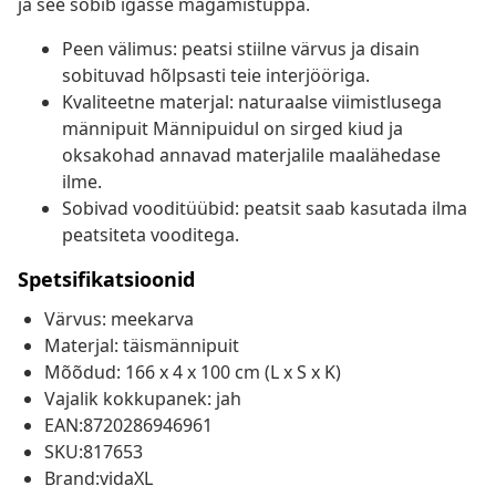
ja see sobib igasse magamistuppa.
Peen välimus: peatsi stiilne värvus ja disain
sobituvad hõlpsasti teie interjööriga.
Kvaliteetne materjal: naturaalse viimistlusega
männipuit Männipuidul on sirged kiud ja
oksakohad annavad materjalile maalähedase
ilme.
Sobivad vooditüübid: peatsit saab kasutada ilma
peatsiteta vooditega.
Spetsifikatsioonid
Värvus: meekarva
Materjal: täismännipuit
Mõõdud: 166 x 4 x 100 cm (L x S x K)
Vajalik kokkupanek: jah
EAN:8720286946961
SKU:817653
Brand:vidaXL