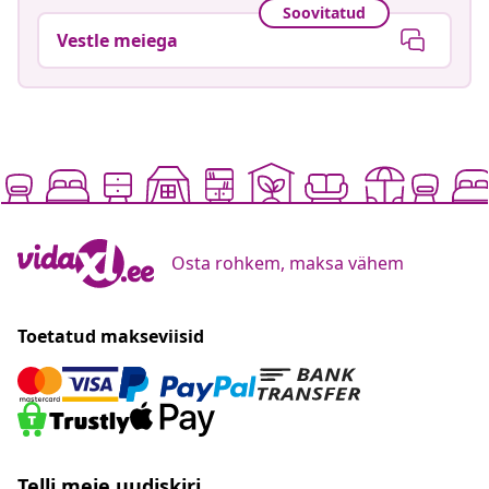
Soovitatud
Vestle meiega
Osta rohkem, maksa vähem
Toetatud makseviisid
Telli meie uudiskiri