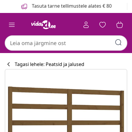
Eelmine
Järgmine
Tasuta tarne tellimustele alates € 80
Tagasi lehele: Peatsid ja jalused
Köögikollektsi
#sharemevidaxl