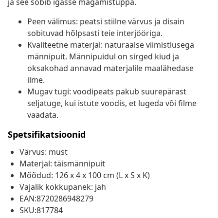
ja see sobib igasse magamistuppa.
Peen välimus: peatsi stiilne värvus ja disain
sobituvad hõlpsasti teie interjööriga.
Kvaliteetne materjal: naturaalse viimistlusega
männipuit. Männipuidul on sirged kiud ja
oksakohad annavad materjalile maalähedase
ilme.
Mugav tugi: voodipeats pakub suurepärast
seljatuge, kui istute voodis, et lugeda või filme
vaadata.
Spetsifikatsioonid
Värvus: must
Materjal: täismännipuit
Mõõdud: 126 x 4 x 100 cm (L x S x K)
Vajalik kokkupanek: jah
EAN:8720286948279
SKU:817784