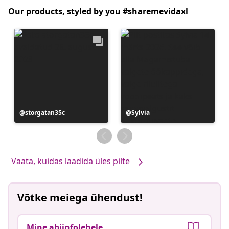
Our products, styled by you #sharemevidaxl
Postitus
storgatan35c
Postitus
Sylvia
avaldatud
avaldatud
Vaata, kuidas laadida üles pilte
Võtke meiega ühendust!
Mine abiinfolehele