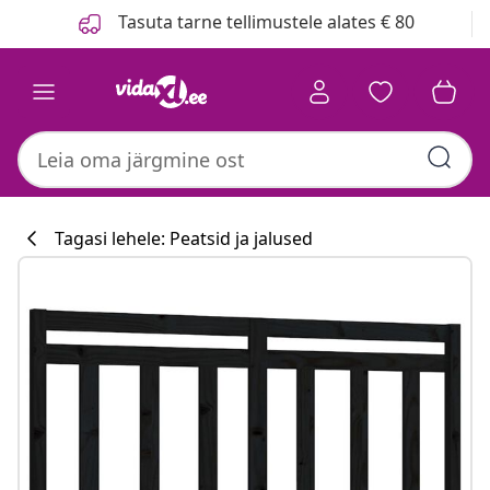
Eelmine
Järgmine
Tasuta tarne tellimustele alates € 80
Tagasi lehele: Peatsid ja jalused
Köögikollektsi
#sharemevidaxl