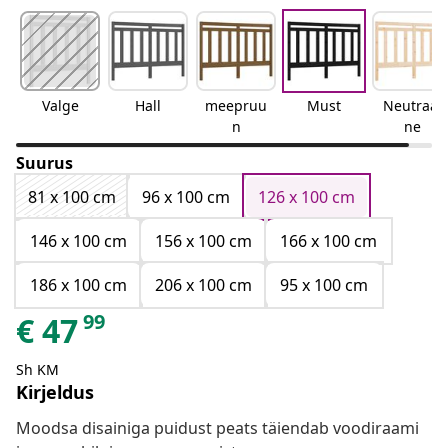
Valge
Hall
meepruu
Must
Neutraal
n
ne
Suurus
81 x 100 cm
96 x 100 cm
126 x 100 cm
146 x 100 cm
156 x 100 cm
166 x 100 cm
186 x 100 cm
206 x 100 cm
95 x 100 cm
99
€
47
Sh KM
Kirjeldus
Moodsa disainiga puidust peats täiendab voodiraami