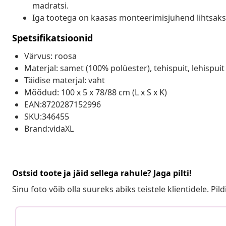
madratsi.
Iga tootega on kaasas monteerimisjuhend lihtsak
Spetsifikatsioonid
Värvus: roosa
Materjal: samet (100% polüester), tehispuit, lehispuit
Täidise materjal: vaht
Mõõdud: 100 x 5 x 78/88 cm (L x S x K)
EAN:8720287152996
SKU:346455
Brand:vidaXL
Ostsid toote ja jäid sellega rahule? Jaga pilti!
Sinu foto võib olla suureks abiks teistele klientidele. Pild