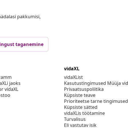
anädalasi pakkumisi,
ingust taganemine
vidaXL
gramm
vidaXList
aXLi jaoks
Kasutustingimused Müüja vi
or vidaXL
Privaatsuspoliitika
stoo
Küpsiste teave
Prioriteetse tarne tingimused
Küpsiste sätted
vidaXLis töötamine
Turvalisus
Eli vastutav isik