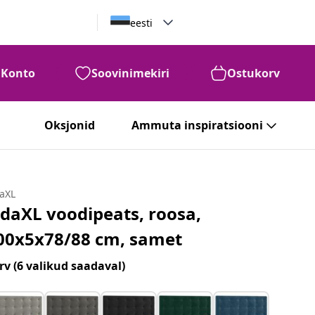
eesti
Konto
Soovinimekiri
Ostukorv
Oksjonid
Ammuta inspiratsiooni
daXL
idaXL voodipeats, roosa,
00x5x78/88 cm, samet
rv
(6 valikud saadaval)