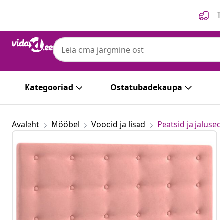
Eelmine
Järgmine
T
Kategooriad
Ostatubadekaupa
Avaleht
Mööbel
Voodid ja lisad
Peatsid ja jaluse