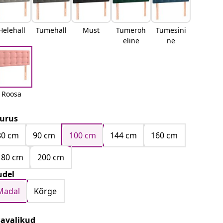
Helehall
Tumehall
Must
Tumeroh
Tumesini
eline
ne
Roosa
urus
80 cm
90 cm
100 cm
144 cm
160 cm
180 cm
200 cm
del
Madal
Kõrge
savalikud