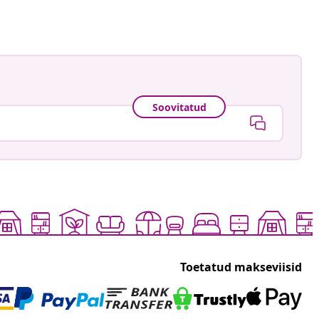
Soovitatud
Toetatud makseviisid