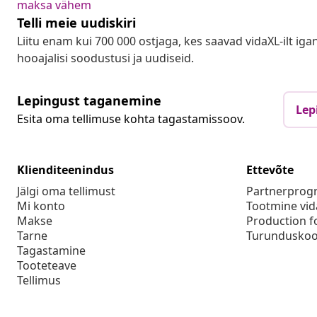
maksa vähem
Telli meie uudiskiri
Liitu enam kui 700 000 ostjaga, kes saavad vidaXL-ilt ig
hooajalisi soodustusi ja uudiseid.
Lepingust taganemine
Lep
Esita oma tellimuse kohta tagastamissoov.
Klienditeenindus
Ettevõte
Jälgi oma tellimust
Partnerpro
Mi konto
Tootmine vid
Makse
Production f
Tarne
Turunduskoo
Tagastamine
Tooteteave
Tellimus