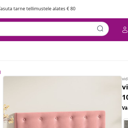
asuta tarne tellimustele alates € 80
d
vi
v
1
Vä