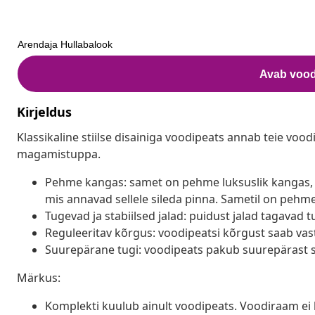
Kirjeldus
Klassikaline stiilse disainiga voodipeats annab teie vood
magamistuppa.
Pehme kangas: samet on pehme luksuslik kangas, m
mis annavad sellele sileda pinna. Sametil on peh
Tugevad ja stabiilsed jalad: puidust jalad tagavad t
Reguleeritav kõrgus: voodipeatsi kõrgust saab vasta
Suurepärane tugi: voodipeats pakub suurepärast sel
Märkus:
Komplekti kuulub ainult voodipeats. Voodiraam ei k