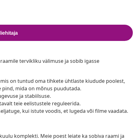
iraamile tervikliku välimuse ja sobib igasse
is on tuntud oma tihkete ühtlaste kiudude poolest,
me pind, mida on mõnus puudutada.
ugevuse ja stabiilsuse.
valt teie eelistustele reguleerida.
jatuge, kui istute voodis, et lugeda või filme vaadata.
uulu komplekti. Meie poest leiate ka sobiva raami ja