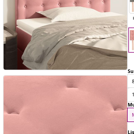
Su
Mu
Li