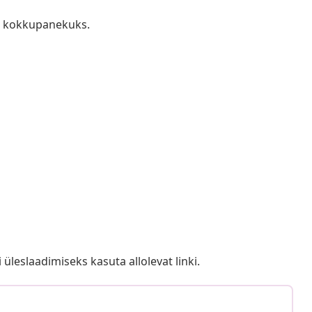
s kokkupanekuks.
i üleslaadimiseks kasuta allolevat linki.