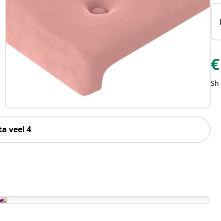
€
Sh
a veel 4