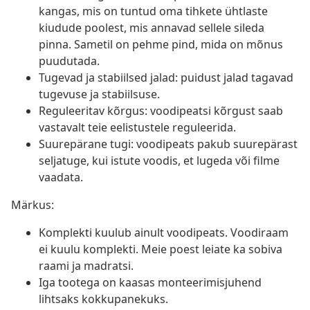
kangas, mis on tuntud oma tihkete ühtlaste
kiudude poolest, mis annavad sellele sileda
pinna. Sametil on pehme pind, mida on mõnus
puudutada.
Tugevad ja stabiilsed jalad: puidust jalad tagavad
tugevuse ja stabiilsuse.
Reguleeritav kõrgus: voodipeatsi kõrgust saab
vastavalt teie eelistustele reguleerida.
Suurepärane tugi: voodipeats pakub suurepärast
seljatuge, kui istute voodis, et lugeda või filme
vaadata.
Märkus:
Komplekti kuulub ainult voodipeats. Voodiraam
ei kuulu komplekti. Meie poest leiate ka sobiva
raami ja madratsi.
Iga tootega on kaasas monteerimisjuhend
lihtsaks kokkupanekuks.