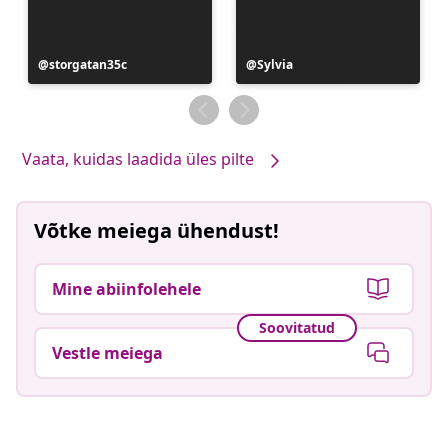
Postitus
storgatan35c
Postitus
Sylvia
avaldatud
avaldatud
Vaata, kuidas laadida üles pilte
Võtke meiega ühendust!
Mine abiinfolehele
Soovitatud
Vestle meiega