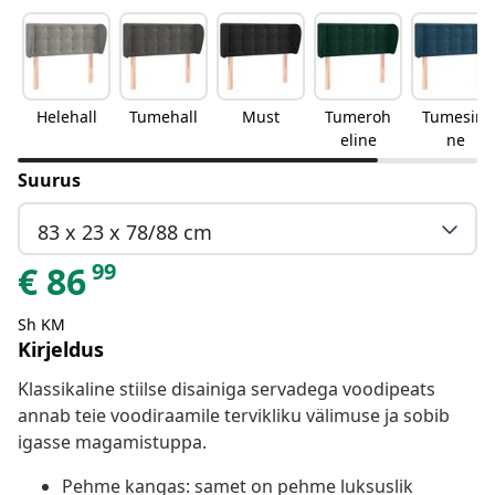
Helehall
Tumehall
Must
Tumeroh
Tumesini
eline
ne
Suurus
83 x 23 x 78/88 cm
99
€
86
Sh KM
Kirjeldus
Klassikaline stiilse disainiga servadega voodipeats
annab teie voodiraamile tervikliku välimuse ja sobib
igasse magamistuppa.
Pehme kangas: samet on pehme luksuslik