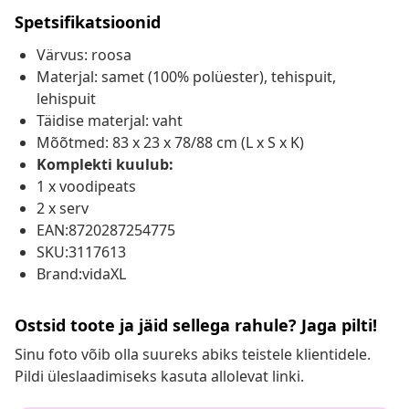
Spetsifikatsioonid
Värvus: roosa
Materjal: samet (100% polüester), tehispuit,
lehispuit
Täidise materjal: vaht
Mõõtmed: 83 x 23 x 78/88 cm (L x S x K)
Komplekti kuulub:
1 x voodipeats
2 x serv
EAN:8720287254775
SKU:3117613
Brand:vidaXL
Ostsid toote ja jäid sellega rahule? Jaga pilti!
Sinu foto võib olla suureks abiks teistele klientidele.
Pildi üleslaadimiseks kasuta allolevat linki.