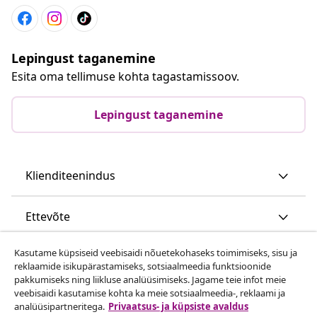
Lepingust taganemine
Esita oma tellimuse kohta tagastamissoov.
Lepingust taganemine
Klienditeenindus
Ettevõte
Kasutame küpsiseid veebisaidi nõuetekohaseks toimimiseks, sisu ja
vidaXL
reklaamide isikupärastamiseks, sotsiaalmeedia funktsioonide
pakkumiseks ning liikluse analüüsimiseks. Jagame teie infot meie
veebisaidi kasutamise kohta ka meie sotsiaalmeedia-, reklaami ja
Vaata rohkem
analüüsipartneritega.
Privaatsus- ja küpsiste avaldus