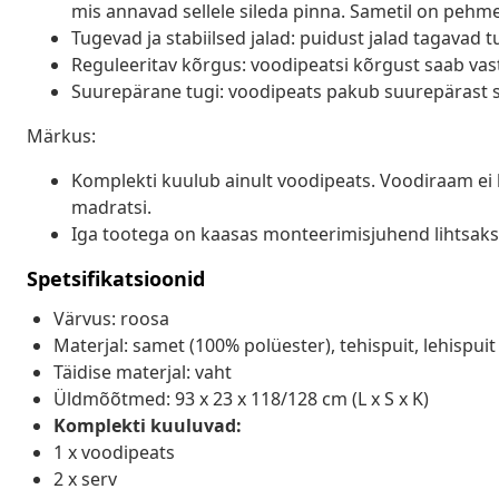
mis annavad sellele sileda pinna. Sametil on peh
Tugevad ja stabiilsed jalad: puidust jalad tagavad t
Reguleeritav kõrgus: voodipeatsi kõrgust saab vasta
Suurepärane tugi: voodipeats pakub suurepärast sel
Märkus:
Komplekti kuulub ainult voodipeats. Voodiraam ei k
madratsi.
Iga tootega on kaasas monteerimisjuhend lihtsak
Spetsifikatsioonid
Värvus: roosa
Materjal: samet (100% polüester), tehispuit, lehispuit
Täidise materjal: vaht
Üldmõõtmed: 93 x 23 x 118/128 cm (L x S x K)
Komplekti kuuluvad:
1 x voodipeats
2 x serv