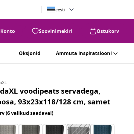
eesti
Konto
Soovinimekiri
Ostukorv
Oksjonid
Ammuta inspiratsiooni
daXL
idaXL voodipeats servadega,
oosa, 93x23x118/128 cm, samet
rv
(6 valikud saadaval)