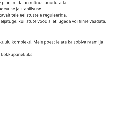
me pind, mida on mõnus puudutada.
ugevuse ja stabiilsuse.
valt teie eelistustele reguleerida.
jatuge, kui istute voodis, et lugeda või filme vaadata.
uulu komplekti. Meie poest leiate ka sobiva raami ja
s kokkupanekuks.