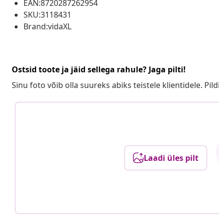
EAN:8720287262954
SKU:3118431
Brand:vidaXL
Ostsid toote ja jäid sellega rahule? Jaga pilti!
Sinu foto võib olla suureks abiks teistele klientidele. Pild
Laadi üles pilt