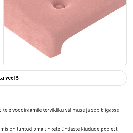
a veel 5
 teie voodiraamile tervikliku välimuse ja sobib igasse
is on tuntud oma tihkete ühtlaste kiudude poolest,