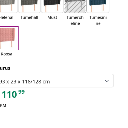
Helehall
Tumehall
Must
Tumeroh
Tumesini
eline
ne
Roosa
urus
93 x 23 x 118/128 cm
99
110
 KM