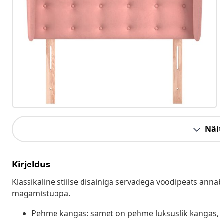
Näit
Kirjeldus
Klassikaline stiilse disainiga servadega voodipeats annab
magamistuppa.
Pehme kangas: samet on pehme luksuslik kangas, m