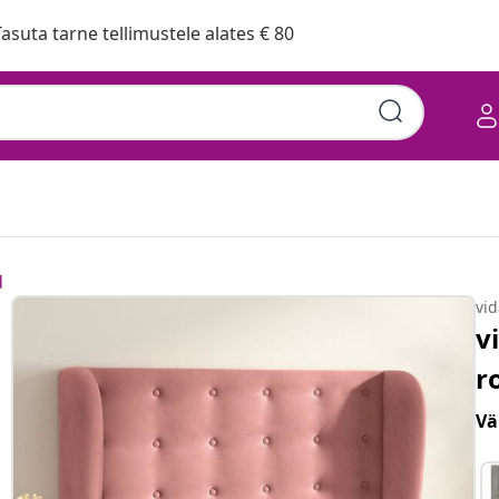
asuta tarne tellimustele alates € 80
d
vi
v
r
Vä