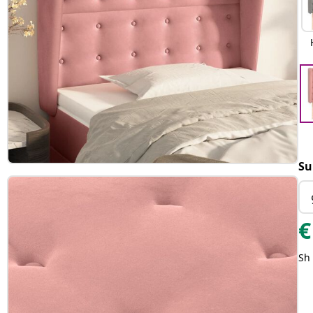
Su
€
Sh