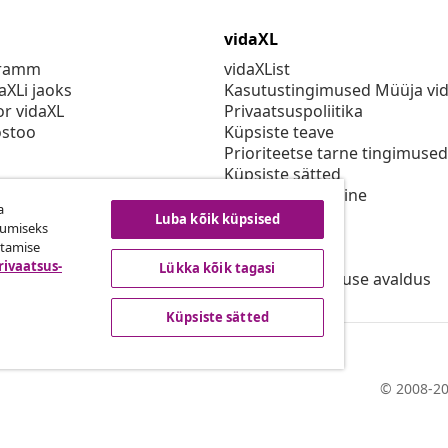
vidaXL
gramm
vidaXList
aXLi jaoks
Kasutustingimused Müüja vi
or vidaXL
Privaatsuspoliitika
stoo
Küpsiste teave
Prioriteetse tarne tingimused
Küpsiste sätted
vidaXLis töötamine
a
Turvalisus
Luba kõik küpsised
kumiseks
Eli vastutav isik
utamise
EPR poliitika
rivaatsus-
Lükka kõik tagasi
Juurdepääsetavuse avaldus
Küpsiste sätted
© 2008-20