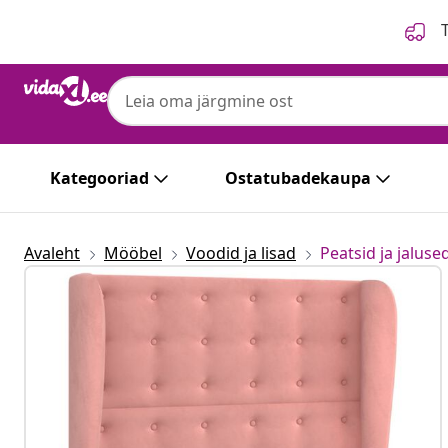
Eelmine
Järgmine
T
Kategooriad
Ostatubadekaupa
Avaleht
Mööbel
Voodid ja lisad
Peatsid ja jaluse