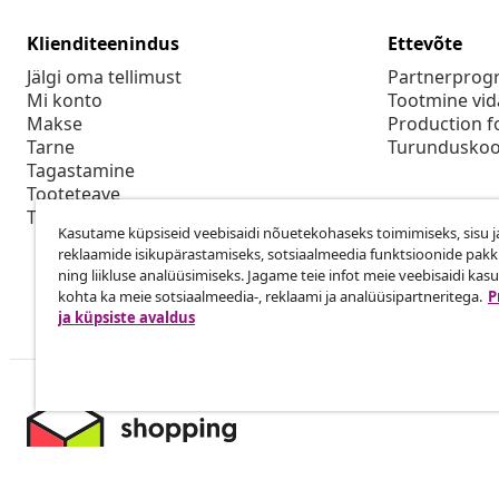
Klienditeenindus
Ettevõte
Jälgi oma tellimust
Partnerpro
Mi konto
Tootmine vid
Makse
Production f
Tarne
Turunduskoo
Tagastamine
Tooteteave
Tellimus
Kasutame küpsiseid veebisaidi nõuetekohaseks toimimiseks, sisu j
reklaamide isikupärastamiseks, sotsiaalmeedia funktsioonide pak
ning liikluse analüüsimiseks. Jagame teie infot meie veebisaidi kas
kohta ka meie sotsiaalmeedia-, reklaami ja analüüsipartneritega.
P
ja küpsiste avaldus