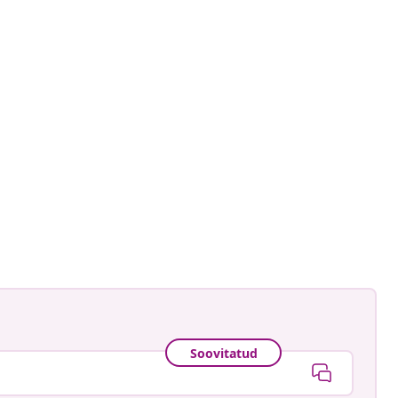
ud
Soovitatud