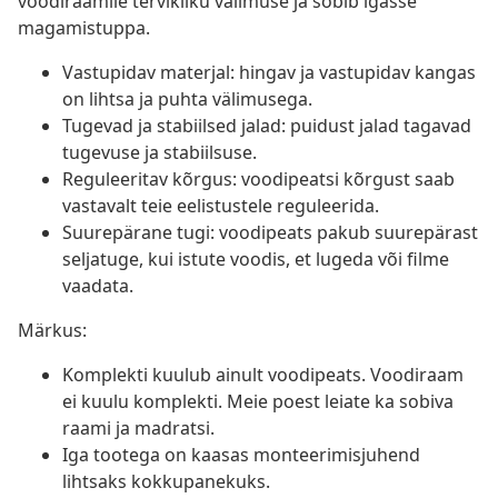
voodiraamile tervikliku välimuse ja sobib igasse
magamistuppa.
Vastupidav materjal: hingav ja vastupidav kangas
on lihtsa ja puhta välimusega.
Tugevad ja stabiilsed jalad: puidust jalad tagavad
tugevuse ja stabiilsuse.
Reguleeritav kõrgus: voodipeatsi kõrgust saab
vastavalt teie eelistustele reguleerida.
Suurepärane tugi: voodipeats pakub suurepärast
seljatuge, kui istute voodis, et lugeda või filme
vaadata.
Märkus:
Komplekti kuulub ainult voodipeats. Voodiraam
ei kuulu komplekti. Meie poest leiate ka sobiva
raami ja madratsi.
Iga tootega on kaasas monteerimisjuhend
lihtsaks kokkupanekuks.