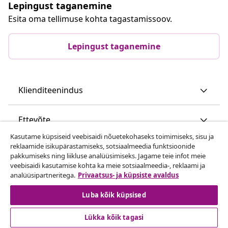
Lepingust taganemine
Esita oma tellimuse kohta tagastamissoov.
Lepingust taganemine
Klienditeenindus
Ettevõte
Kasutame küpsiseid veebisaidi nõuetekohaseks toimimiseks, sisu ja
reklaamide isikupärastamiseks, sotsiaalmeedia funktsioonide
vidaXL
pakkumiseks ning liikluse analüüsimiseks. Jagame teie infot meie
veebisaidi kasutamise kohta ka meie sotsiaalmeedia-, reklaami ja
analüüsipartneritega.
Privaatsus- ja küpsiste avaldus
Vaata rohkem
Luba kõik küpsised
Lükka kõik tagasi