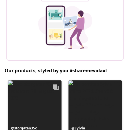
Our products, styled by you #sharemevidaxl
Postitus
storgatan35c
Postitus
Sylvia