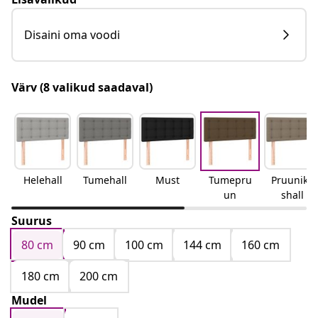
Disaini oma voodi
Värv
(8 valikud saadaval)
Helehall
Tumehall
Must
Tumepru
Pruunika
un
shall
Suurus
80 cm
90 cm
100 cm
144 cm
160 cm
180 cm
200 cm
Mudel