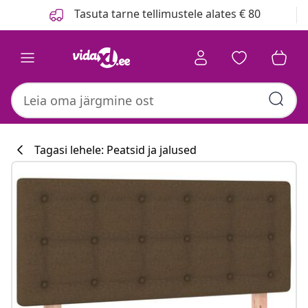
Eelmine
Järgmine
Tasuta tarne tellimustele alates € 80
Tagasi lehele: Peatsid ja jalused
Köögikollektsi
#sharemevidaxl