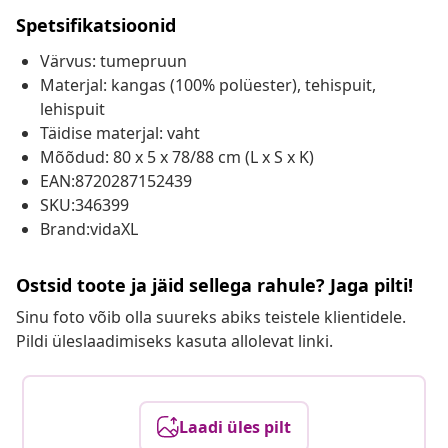
Spetsifikatsioonid
Värvus: tumepruun
Materjal: kangas (100% polüester), tehispuit,
lehispuit
Täidise materjal: vaht
Mõõdud: 80 x 5 x 78/88 cm (L x S x K)
EAN:8720287152439
SKU:346399
Brand:vidaXL
Ostsid toote ja jäid sellega rahule? Jaga pilti!
Sinu foto võib olla suureks abiks teistele klientidele.
Pildi üleslaadimiseks kasuta allolevat linki.
Laadi üles pilt