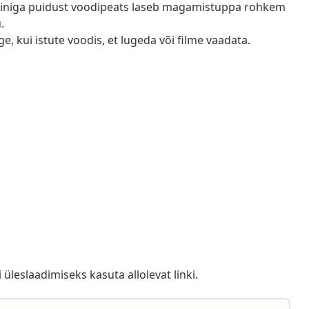
disainiga puidust voodipeats laseb magamistuppa rohkem
.
, kui istute voodis, et lugeda või filme vaadata.
i üleslaadimiseks kasuta allolevat linki.