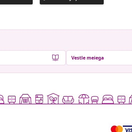
avaldatud
avaldat
Vestle meiega