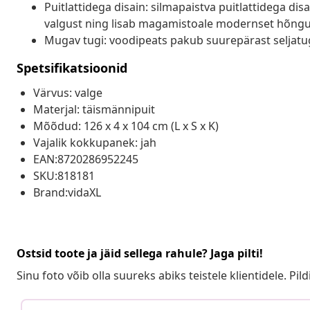
Puitlattidega disain: silmapaistva puitlattidega 
valgust ning lisab magamistoale modernset hõngu
Mugav tugi: voodipeats pakub suurepärast seljatuge
Spetsifikatsioonid
Värvus: valge
Materjal: täismännipuit
Mõõdud: 126 x 4 x 104 cm (L x S x K)
Vajalik kokkupanek: jah
EAN:8720286952245
SKU:818181
Brand:vidaXL
Ostsid toote ja jäid sellega rahule? Jaga pilti!
Sinu foto võib olla suureks abiks teistele klientidele. Pild