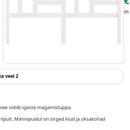
€
Sh
a veel 2
 see sobib igasse magamistuppa.
nnipuit. Männipuidul on sirged kiud ja oksakohad