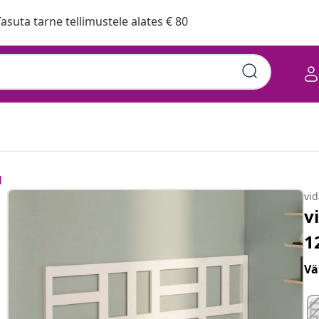
asuta tarne tellimustele alates € 80
d
vi
v
1
Vä