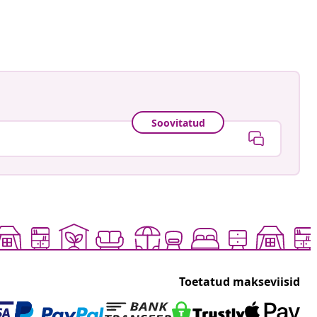
ud
Soovitatud
Toetatud makseviisid