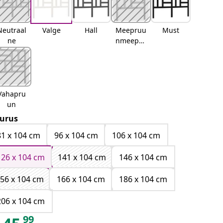
Neutraal
Valge
Hall
Meepruu
Must
ne
nmeepru
un
Vahapru
un
urus
81 x 104 cm
96 x 104 cm
106 x 104 cm
126 x 104 cm
141 x 104 cm
146 x 104 cm
56 x 104 cm
166 x 104 cm
186 x 104 cm
206 x 104 cm
99