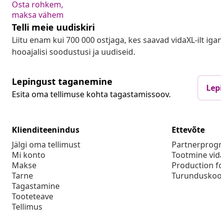
Osta rohkem,
maksa vähem
Telli meie uudiskiri
Liitu enam kui 700 000 ostjaga, kes saavad vidaXL-ilt ig
hooajalisi soodustusi ja uudiseid.
Lepingust taganemine
Lep
Esita oma tellimuse kohta tagastamissoov.
Klienditeenindus
Ettevõte
Jälgi oma tellimust
Partnerpro
Mi konto
Tootmine vid
Makse
Production f
Tarne
Turunduskoo
Tagastamine
Tooteteave
Tellimus