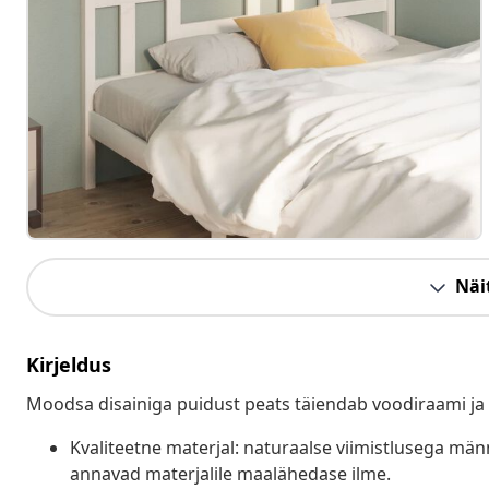
Näit
Kirjeldus
Moodsa disainiga puidust peats täiendab voodiraami ja
Kvaliteetne materjal: naturaalse viimistlusega mä
annavad materjalile maalähedase ilme.