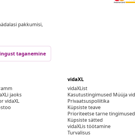
anädalasi pakkumisi,
ingust taganemine
vidaXL
gramm
vidaXList
aXLi jaoks
Kasutustingimused Müüja vi
or vidaXL
Privaatsuspoliitika
stoo
Küpsiste teave
Prioriteetse tarne tingimused
Küpsiste sätted
vidaXLis töötamine
Turvalisus