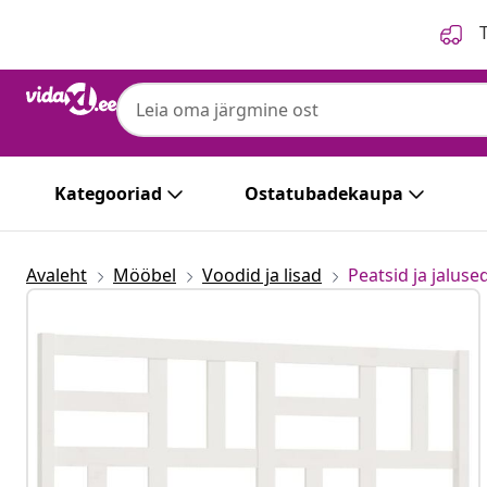
Eelmine
Järgmine
T
Kategooriad
Ostatubadekaupa
Avaleht
Mööbel
Voodid ja lisad
Peatsid ja jaluse