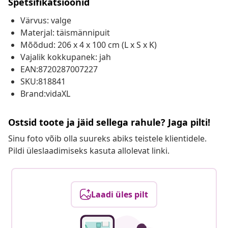
Spetsifikatsioonid
Värvus: valge
Materjal: täismännipuit
Mõõdud: 206 x 4 x 100 cm (L x S x K)
Vajalik kokkupanek: jah
EAN:8720287007227
SKU:818841
Brand:vidaXL
Ostsid toote ja jäid sellega rahule? Jaga pilti!
Sinu foto võib olla suureks abiks teistele klientidele.
Pildi üleslaadimiseks kasuta allolevat linki.
Laadi üles pilt