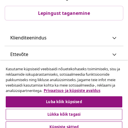
Lepingust taganemine
Klienditeenindus
Ettevõte
Kasutame küpsiseid veebisaidi nõuetekohaseks toimimiseks, sisu ja
vidaXL
reklaamide isikupärastamiseks, sotsiaalmeedia funktsioonide
pakkumiseks ning liikluse analüüsimiseks. Jagame teie infot meie
veebisaidi kasutamise kohta ka meie sotsiaalmeedia-, reklaami ja
Vaata rohkem
analüüsipartneritega.
Privaatsus- ja küpsiste avaldus
Luba kõik küpsised
Lükka kõik tagasi
Küpsiste sätted