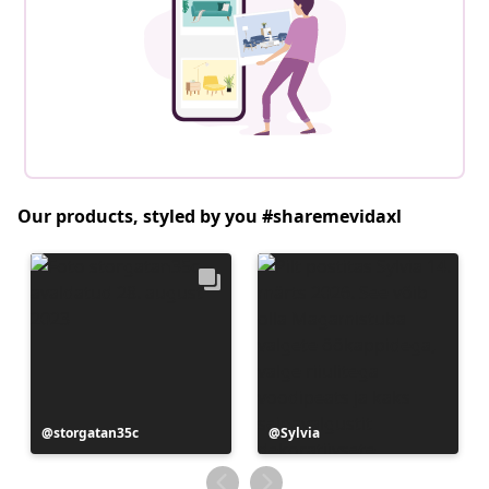
Our products, styled by you #sharemevidaxl
Postitus
storgatan35c
Postitus
Sylvia
avaldatud
avaldatud