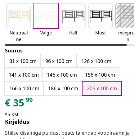
Neutraal
Valge
Hall
Must
meepruu
ne
n
Suurus
81 x 100 cm
96 x 100 cm
126 x 100 cm
141 x 100 cm
146 x 100 cm
156 x 100 cm
166 x 100 cm
186 x 100 cm
206 x 100 cm
99
€
35
Sh KM
Kirjeldus
Stiilse disainiga puidust peats täiendab voodiraami ja