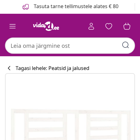
Eelmine
Järgmine
Tasuta tarne tellimustele alates € 80
Tagasi lehele: Peatsid ja jalused
Köögikollektsi
#sharemevidaxl