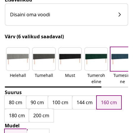
Disaini oma voodi
Värv
(6 valikud saadaval)
Helehall
Tumehall
Must
Tumeroh
Tumesini
eline
ne
Suurus
80 cm
90 cm
100 cm
144 cm
160 cm
180 cm
200 cm
Mudel