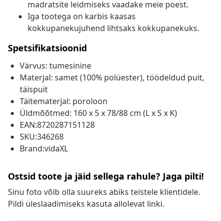
madratsite leidmiseks vaadake meie poest.
Iga tootega on karbis kaasas
kokkupanekujuhend lihtsaks kokkupanekuks.
Spetsifikatsioonid
Värvus: tumesinine
Materjal: samet (100% polüester), töödeldud puit,
täispuit
Täitematerjal: poroloon
Üldmõõtmed: 160 x 5 x 78/88 cm (L x S x K)
EAN:8720287151128
SKU:346268
Brand:vidaXL
Ostsid toote ja jäid sellega rahule? Jaga pilti!
Sinu foto võib olla suureks abiks teistele klientidele.
Pildi üleslaadimiseks kasuta allolevat linki.