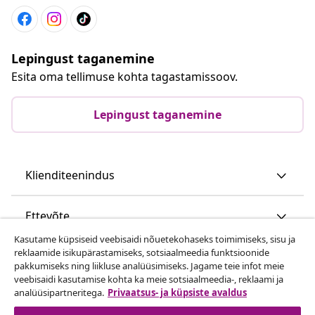
Lepingust taganemine
Esita oma tellimuse kohta tagastamissoov.
Lepingust taganemine
Klienditeenindus
Ettevõte
Kasutame küpsiseid veebisaidi nõuetekohaseks toimimiseks, sisu ja
reklaamide isikupärastamiseks, sotsiaalmeedia funktsioonide
vidaXL
pakkumiseks ning liikluse analüüsimiseks. Jagame teie infot meie
veebisaidi kasutamise kohta ka meie sotsiaalmeedia-, reklaami ja
analüüsipartneritega.
Privaatsus- ja küpsiste avaldus
Vaata rohkem