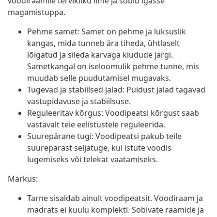
voodiraamile tervikliku ilme ja sobib igasse
magamistuppa.
Pehme samet: Samet on pehme ja luksuslik
kangas, mida tunneb ära tiheda, ühtlaselt
lõigatud ja sileda karvaga kiudude järgi.
Sametkangal on iseloomulik pehme tunne, mis
muudab selle puudutamisel mugavaks.
Tugevad ja stabiilsed jalad: Puidust jalad tagavad
vastupidavuse ja stabiilsuse.
Reguleeritav kõrgus: Voodipeatsi kõrgust saab
vastavalt teie eelistustele reguleerida.
Suurepärane tugi: Voodipeatsi pakub teile
suurepärast seljatuge, kui istute voodis
lugemiseks või telekat vaatamiseks.
Märkus:
Tarne sisaldab ainult voodipeatsit. Voodiraam ja
madrats ei kuulu komplekti. Sobivate raamide ja