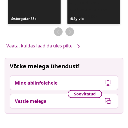
Postitus
storgatan35c
Postitus
Sylvia
avaldatud
avaldatud
Vaata, kuidas laadida üles pilte
Võtke meiega ühendust!
Mine abiinfolehele
Soovitatud
Vestle meiega