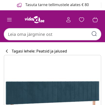
Eelmine
Järgmine
Tasuta tarne tellimustele alates € 80
Tagasi lehele: Peatsid ja jalused
Köögikollektsi
#sharemevidaxl