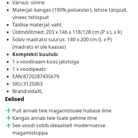
Värvus: sinine
Materjal: kangas (100% polüester), lehise täispuit,
vineer, tehispuit
Täidise materjal: vaht
Üldmõõtmed: 203 x 146 x 118/128 cm (P x L x K)
Sobiv madratsi suurus: 140 x 200 cm (L x P)
(madrats ei ole kaasas)
Komplekti kuulub:
1 x voodiraam koos jalutsiga
1 x voodipeats
EAN:8720287435679
SKU:3125063
Brand:vidaXL
Eelised
Puit annab teie magamistoale hubase ilme
Kangas annab teie toale pehme ilme
See voodi sobib ideaalselt modernsesse
magamistuppa