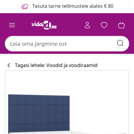
Eelmine
Järgmine
Tasuta tarne tellimustele alates € 80
Tagasi lehele: Voodid ja voodiraamid
Köögikollektsi
#sharemevidaxl