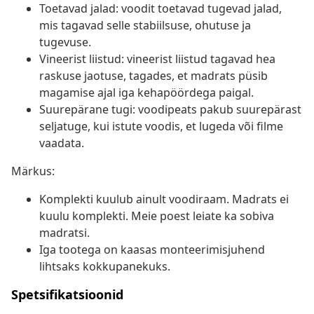
Toetavad jalad: voodit toetavad tugevad jalad,
mis tagavad selle stabiilsuse, ohutuse ja
tugevuse.
Vineerist liistud: vineerist liistud tagavad hea
raskuse jaotuse, tagades, et madrats püsib
magamise ajal iga kehapöördega paigal.
Suurepärane tugi: voodipeats pakub suurepärast
seljatuge, kui istute voodis, et lugeda või filme
vaadata.
Märkus:
Komplekti kuulub ainult voodiraam. Madrats ei
kuulu komplekti. Meie poest leiate ka sobiva
madratsi.
Iga tootega on kaasas monteerimisjuhend
lihtsaks kokkupanekuks.
Spetsifikatsioonid