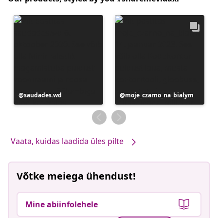
Postitus
saudades.wd
Postitus
moje_czarno_na_bialym
avaldatud
avaldatud
Vaata, kuidas laadida üles pilte
Võtke meiega ühendust!
Mine abiinfolehele