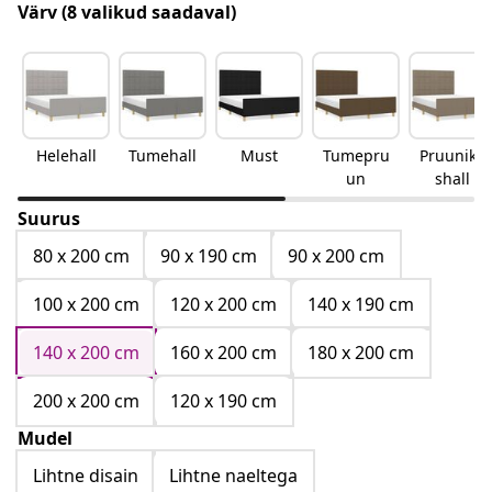
Värv
(8 valikud saadaval)
Helehall
Tumehall
Must
Tumepru
Pruunika
un
shall
Suurus
80 x 200 cm
90 x 190 cm
90 x 200 cm
100 x 200 cm
120 x 200 cm
140 x 190 cm
140 x 200 cm
160 x 200 cm
180 x 200 cm
200 x 200 cm
120 x 190 cm
Mudel
Lihtne disain
Lihtne naeltega