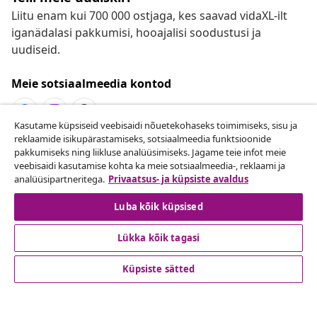
Liitu enam kui 700 000 ostjaga, kes saavad vidaXL-ilt
iganädalasi pakkumisi, hooajalisi soodustusi ja
uudiseid.
Meie sotsiaalmeedia kontod
Kasutame küpsiseid veebisaidi nõuetekohaseks toimimiseks, sisu ja
reklaamide isikupärastamiseks, sotsiaalmeedia funktsioonide
Lepingust taganemine
pakkumiseks ning liikluse analüüsimiseks. Jagame teie infot meie
veebisaidi kasutamise kohta ka meie sotsiaalmeedia-, reklaami ja
Esita oma tellimuse kohta tagastamissoov.
analüüsipartneritega.
Privaatsus- ja küpsiste avaldus
Lepingust taganemine
Luba kõik küpsised
Lükka kõik tagasi
Klienditeenindus
Küpsiste sätted
Ettevõte