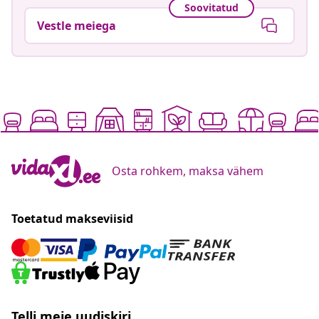
Soovitatud
Vestle meiega
Osta rohkem, maksa vähem
Toetatud makseviisid
Telli meie uudiskiri