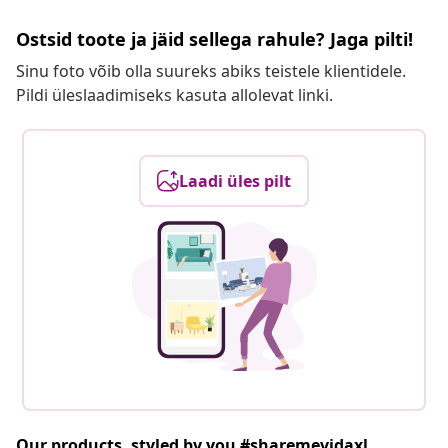
Ostsid toote ja jäid sellega rahule? Jaga pilti!
Sinu foto võib olla suureks abiks teistele klientidele.
Pildi üleslaadimiseks kasuta allolevat linki.
Laadi üles pilt
Our products, styled by you #sharemevidaxl