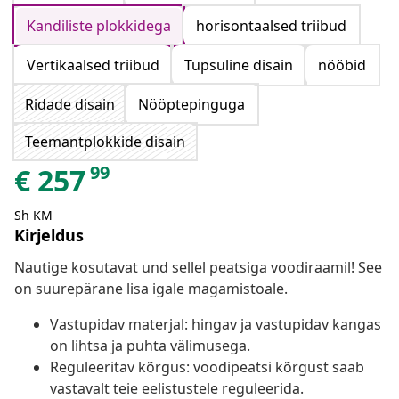
Kandiliste plokkidega
horisontaalsed triibud
Vertikaalsed triibud
Tupsuline disain
nööbid
Ridade disain
Nööptepinguga
Teemantplokkide disain
99
€
257
Sh KM
Kirjeldus
Nautige kosutavat und sellel peatsiga voodiraamil! See
on suurepärane lisa igale magamistoale.
Vastupidav materjal: hingav ja vastupidav kangas
on lihtsa ja puhta välimusega.
Reguleeritav kõrgus: voodipeatsi kõrgust saab
vastavalt teie eelistustele reguleerida.