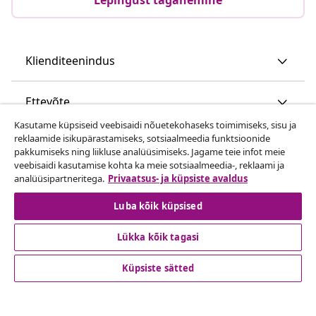
Klienditeenindus
Ettevõte
Kasutame küpsiseid veebisaidi nõuetekohaseks toimimiseks, sisu ja
reklaamide isikupärastamiseks, sotsiaalmeedia funktsioonide
vidaXL
pakkumiseks ning liikluse analüüsimiseks. Jagame teie infot meie
veebisaidi kasutamise kohta ka meie sotsiaalmeedia-, reklaami ja
analüüsipartneritega.
Privaatsus- ja küpsiste avaldus
Vaata rohkem
Luba kõik küpsised
Lükka kõik tagasi
Küpsiste sätted
© 2008-2026 vidaXL www.vidaxl.ee on vidaXL Marketplace
Europe B.V. veebileht