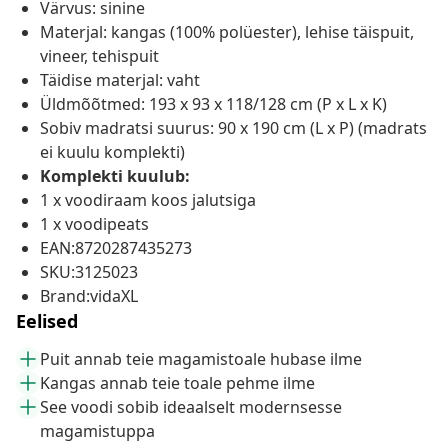
Värvus: sinine
Materjal: kangas (100% polüester), lehise täispuit,
vineer, tehispuit
Täidise materjal: vaht
Üldmõõtmed: 193 x 93 x 118/128 cm (P x L x K)
Sobiv madratsi suurus: 90 x 190 cm (L x P) (madrats
ei kuulu komplekti)
Komplekti kuulub:
1 x voodiraam koos jalutsiga
1 x voodipeats
EAN:8720287435273
SKU:3125023
Brand:vidaXL
Eelised
Puit annab teie magamistoale hubase ilme
Kangas annab teie toale pehme ilme
See voodi sobib ideaalselt modernsesse
magamistuppa