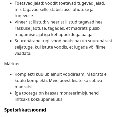
Toetavad jalad: voodit toetavad tugevad jalad,
mis tagavad selle stabiilsuse, ohutuse ja
tugevuse.
Vineerist liistud: vineerist liistud tagavad hea
raskuse jaotuse, tagades, et madrats püsib
magamise ajal iga kehapöördega paigal.
Suurepärane tugi: voodipeats pakub suurepärast
seljatuge, kui istute voodis, et lugeda või filme
vaadata.
Märkus:
Komplekti kuulub ainult voodiraam. Madrats ei
kuulu komplekti. Meie poest leiate ka sobiva
madratsi.
Iga tootega on kaasas monteerimisjuhend
lihtsaks kokkupanekuks.
Spetsifikatsioonid