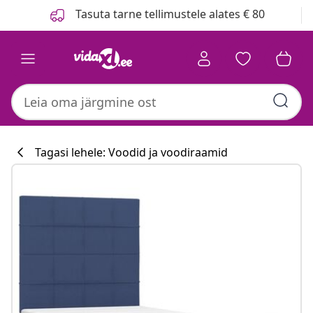
Eelmine
Järgmine
Tasuta tarne tellimustele alates € 80
Tagasi lehele: Voodid ja voodiraamid
Köögikollektsi
#sharemevidaxl