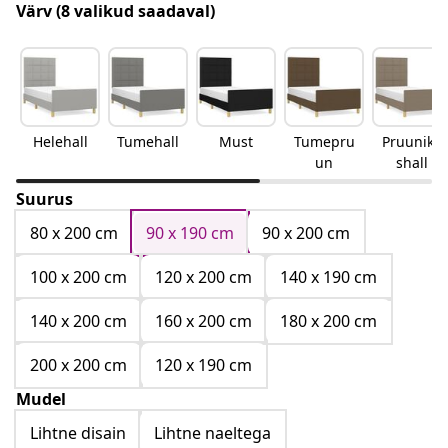
Värv
(8 valikud saadaval)
Helehall
Tumehall
Must
Tumepru
Pruunika
un
shall
Suurus
80 x 200 cm
90 x 190 cm
90 x 200 cm
100 x 200 cm
120 x 200 cm
140 x 190 cm
140 x 200 cm
160 x 200 cm
180 x 200 cm
200 x 200 cm
120 x 190 cm
Mudel
Lihtne disain
Lihtne naeltega