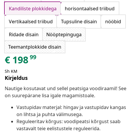
Kandiliste plokkidega
horisontaalsed triibud
Vertikaalsed triibud
Tupsuline disain
nööbid
Ridade disain
Nööptepinguga
Teemantplokkide disain
99
€
198
Sh KM
Kirjeldus
Nautige kosutavat und sellel peatsiga voodiraamil! See
on suurepärane lisa igale magamistoale.
Vastupidav materjal: hingav ja vastupidav kangas
on lihtsa ja puhta välimusega.
Reguleeritav kõrgus: voodipeatsi kõrgust saab
vastavalt teie eelistustele reguleerida.