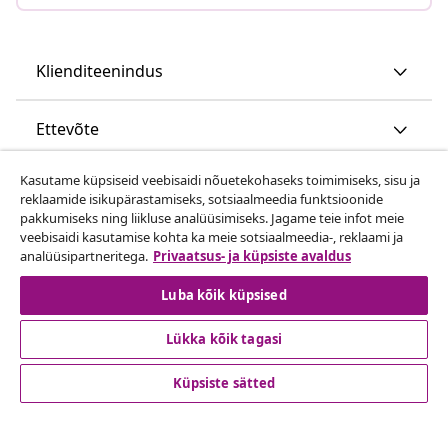
Lepingust taganemine
Klienditeenindus
Ettevõte
Kasutame küpsiseid veebisaidi nõuetekohaseks toimimiseks, sisu ja
reklaamide isikupärastamiseks, sotsiaalmeedia funktsioonide
pakkumiseks ning liikluse analüüsimiseks. Jagame teie infot meie
vidaXL
veebisaidi kasutamise kohta ka meie sotsiaalmeedia-, reklaami ja
analüüsipartneritega.
Privaatsus- ja küpsiste avaldus
Vaata rohkem
Luba kõik küpsised
Lükka kõik tagasi
Küpsiste sätted
© 2008-2026 vidaXL www.vidaxl.ee on vidaXL Marketplace