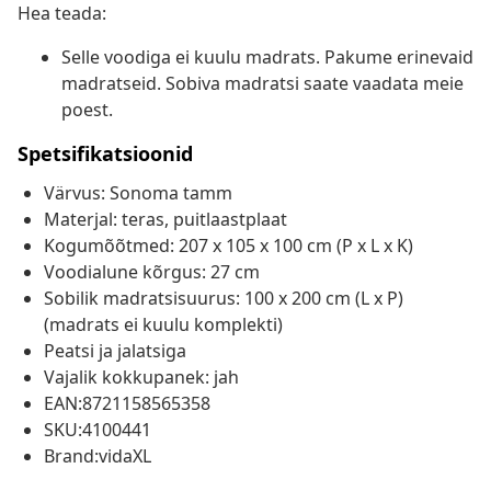
Hea teada:
Selle voodiga ei kuulu madrats. Pakume erinevaid
madratseid. Sobiva madratsi saate vaadata meie
poest.
Spetsifikatsioonid
Värvus: Sonoma tamm
Materjal: teras, puitlaastplaat
Kogumõõtmed: 207 x 105 x 100 cm (P x L x K)
Voodialune kõrgus: 27 cm
Sobilik madratsisuurus: 100 x 200 cm (L x P)
(madrats ei kuulu komplekti)
Peatsi ja jalatsiga
Vajalik kokkupanek: jah
EAN:8721158565358
SKU:4100441
Brand:vidaXL