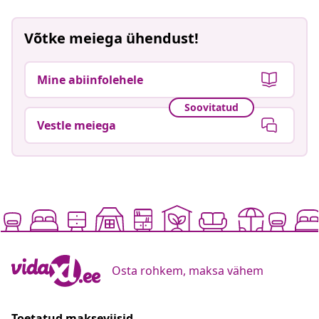
Vaata, kuidas laadida üles pilte
Võtke meiega ühendust!
Mine abiinfolehele
Soovitatud
Vestle meiega
Osta rohkem, maksa vähem