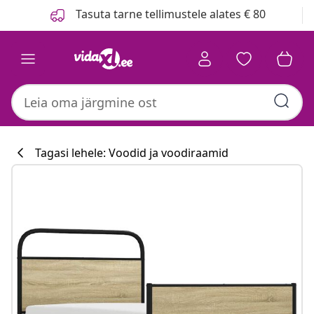
Eelmine
Järgmine
Tasuta tarne tellimustele alates € 80
Tagasi lehele: Voodid ja voodiraamid
Köögikollektsi
#sharemevidaxl