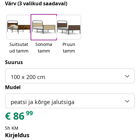
Värv
(3 valikud saadaval)
Suitsutat
Sonoma
Pruun
ud tamm
tamm
tamm
Suurus
100 x 200 cm
Mudel
peatsi ja kõrge jalutsiga
99
€
86
Sh KM
Kirjeldus