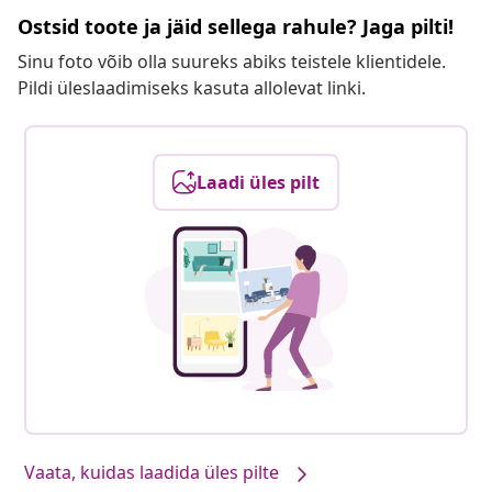
Ostsid toote ja jäid sellega rahule? Jaga pilti!
Sinu foto võib olla suureks abiks teistele klientidele.
Pildi üleslaadimiseks kasuta allolevat linki.
Laadi üles pilt
Our products, styled by you #sharemevidaxl