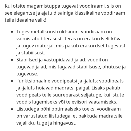
Kui otsite magamistuppa tugevat voodiraami, siis on
see elegantse ja ajatu disainiga klassikaline voodiraam
teile ideaalne valik!
Tugev metallkonstruktsioon: voodiraam on
valmistatud terasest. Teras on erakordselt kõva
ja tugev materjal, mis pakub erakordset tugevust
ja stabiilsust.
Stabiilsed ja vastupidavad jalad: voodil on
tugevad jalad, mis tagavad stabiilsuse, ohutuse ja
tugevuse.
Funktsionaalne voodipeatsi ja -jaluts: voodipeats
ja -jaluts hoiavad madratsi paigal. Lisaks pakub
voodipeats teile suurepärast seljatuge, kui istute
voodis lugemiseks või televiisori vaatamiseks.
Liistudega põhi optimaalseks toeks: voodiraam
on varustatud liistudega, et pakkuda madratsile
vajalikku tuge ja hingavust.