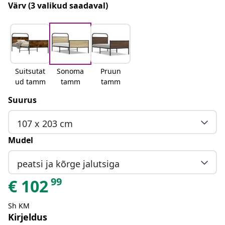
Värv
(3 valikud saadaval)
Suitsutat
Sonoma
Pruun
ud tamm
tamm
tamm
Suurus
107 x 203 cm
Mudel
peatsi ja kõrge jalutsiga
99
€
102
Sh KM
Kirjeldus