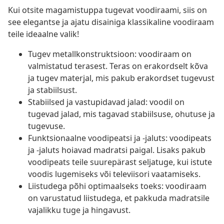
Kui otsite magamistuppa tugevat voodiraami, siis on
see elegantse ja ajatu disainiga klassikaline voodiraam
teile ideaalne valik!
Tugev metallkonstruktsioon: voodiraam on
valmistatud terasest. Teras on erakordselt kõva
ja tugev materjal, mis pakub erakordset tugevust
ja stabiilsust.
Stabiilsed ja vastupidavad jalad: voodil on
tugevad jalad, mis tagavad stabiilsuse, ohutuse ja
tugevuse.
Funktsionaalne voodipeatsi ja -jaluts: voodipeats
ja -jaluts hoiavad madratsi paigal. Lisaks pakub
voodipeats teile suurepärast seljatuge, kui istute
voodis lugemiseks või televiisori vaatamiseks.
Liistudega põhi optimaalseks toeks: voodiraam
on varustatud liistudega, et pakkuda madratsile
vajalikku tuge ja hingavust.