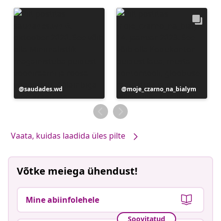
Postitus
saudades.wd
Postitus
moje_czarno_na_bialym
avaldatud
avaldatud
Vaata, kuidas laadida üles pilte
Võtke meiega ühendust!
Mine abiinfolehele
Soovitatud