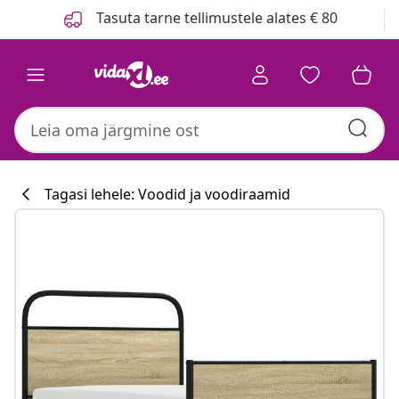
Eelmine
Järgmine
Tasuta tarne tellimustele alates € 80
Tagasi lehele: Voodid ja voodiraamid
Köögikollektsi
#sharemevidaxl