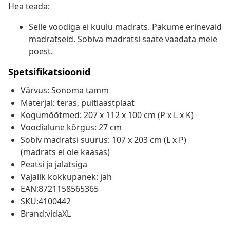
Hea teada:
Selle voodiga ei kuulu madrats. Pakume erinevaid
madratseid. Sobiva madratsi saate vaadata meie
poest.
Spetsifikatsioonid
Värvus: Sonoma tamm
Materjal: teras, puitlaastplaat
Kogumõõtmed: 207 x 112 x 100 cm (P x L x K)
Voodialune kõrgus: 27 cm
Sobiv madratsi suurus: 107 x 203 cm (L x P)
(madrats ei ole kaasas)
Peatsi ja jalatsiga
Vajalik kokkupanek: jah
EAN:8721158565365
SKU:4100442
Brand:vidaXL