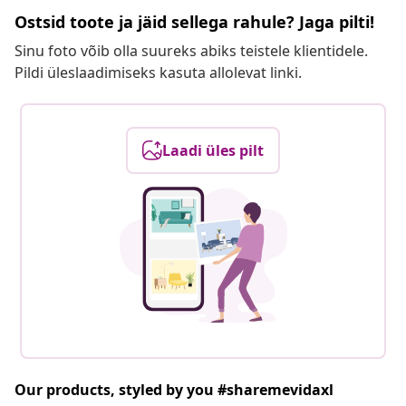
Ostsid toote ja jäid sellega rahule? Jaga pilti!
Sinu foto võib olla suureks abiks teistele klientidele.
Pildi üleslaadimiseks kasuta allolevat linki.
Laadi üles pilt
Our products, styled by you #sharemevidaxl