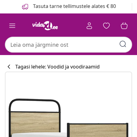
Eelmine
Järgmine
Tasuta tarne tellimustele alates € 80
Tagasi lehele: Voodid ja voodiraamid
Köögikollektsi
#sharemevidaxl