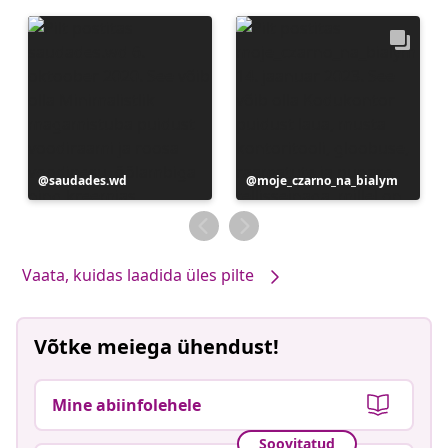
Postitus
saudades.wd
Postitus
moje_czarno_na_bialym
avaldatud
avaldatud
Vaata, kuidas laadida üles pilte
Võtke meiega ühendust!
Mine abiinfolehele
Soovitatud