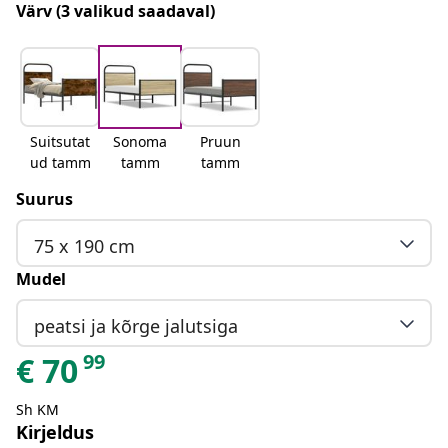
Värv
(3 valikud saadaval)
Suitsutat
Sonoma
Pruun
ud tamm
tamm
tamm
Suurus
75 x 190 cm
Mudel
peatsi ja kõrge jalutsiga
99
€
70
Sh KM
Kirjeldus