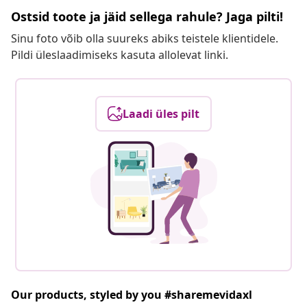
Ostsid toote ja jäid sellega rahule? Jaga pilti!
Sinu foto võib olla suureks abiks teistele klientidele.
Pildi üleslaadimiseks kasuta allolevat linki.
Laadi üles pilt
Our products, styled by you #sharemevidaxl