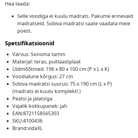
Hea teada:
Selle voodiga ei kuulu madrats. Pakume erinevaid
madratseid. Sobiva madratsi saate vaadata meie
poest.
Spetsifikatsioonid
Värvus: Sonoma tamm
Materjal: teras, puitlaastplaat
Üldmõõtmed: 196 x 80 x 100 cm (P x L x K)
Voodialune kõrgus: 27 cm
Sobiva madratsi suurus: 75 x 190 cm (L x P)
(madrats ei kuulu komplekti )
Peatsi ja jalatsiga
Vajalik kokkupanek: jah
EAN:8721158565303
SKU:4100436
Brand:vidaXL