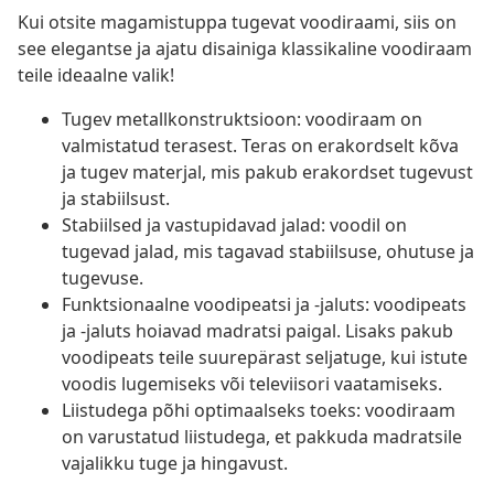
Kui otsite magamistuppa tugevat voodiraami, siis on
see elegantse ja ajatu disainiga klassikaline voodiraam
teile ideaalne valik!
Tugev metallkonstruktsioon: voodiraam on
valmistatud terasest. Teras on erakordselt kõva
ja tugev materjal, mis pakub erakordset tugevust
ja stabiilsust.
Stabiilsed ja vastupidavad jalad: voodil on
tugevad jalad, mis tagavad stabiilsuse, ohutuse ja
tugevuse.
Funktsionaalne voodipeatsi ja -jaluts: voodipeats
ja -jaluts hoiavad madratsi paigal. Lisaks pakub
voodipeats teile suurepärast seljatuge, kui istute
voodis lugemiseks või televiisori vaatamiseks.
Liistudega põhi optimaalseks toeks: voodiraam
on varustatud liistudega, et pakkuda madratsile
vajalikku tuge ja hingavust.