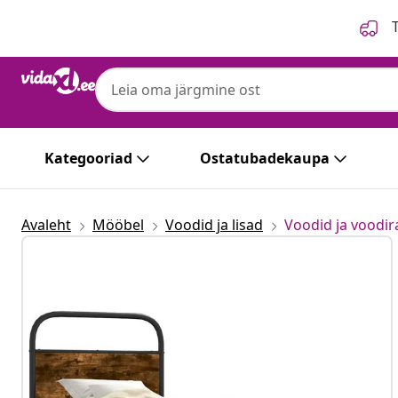
Eelmine
Järgmine
T
Kategooriad
Ostatubadekaupa
Avaleht
Mööbel
Voodid ja lisad
Voodid ja voodi