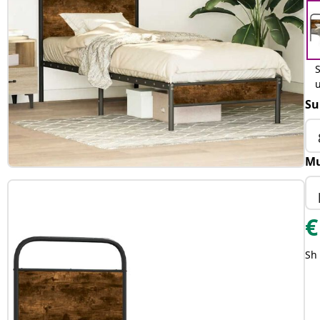
S
Su
Mu
€
Sh