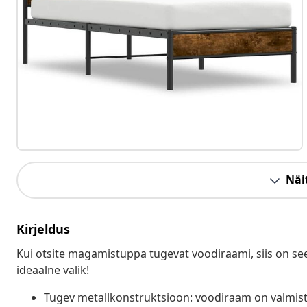
Näit
Kirjeldus
Kui otsite magamistuppa tugevat voodiraami, siis on see 
ideaalne valik!
Tugev metallkonstruktsioon: voodiraam on valmista