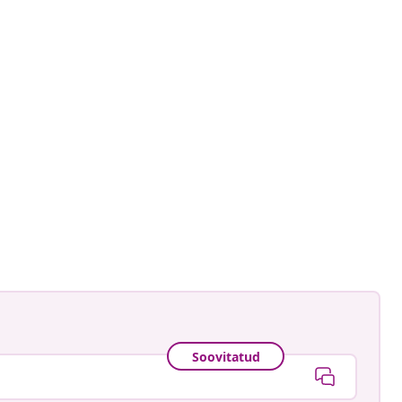
gmann
ud
Soovitatud