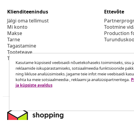
Klienditeenindus
Ettevõte
Jälgi oma tellimust
Partnerpro
Mi konto
Tootmine vid
Makse
Production f
Tarne
Turunduskoo
Tagastamine
Tooteteave
Tellimus
Kasutame küpsiseid veebisaidi nõuetekohaseks toimimiseks, sisu j
reklaamide isikupärastamiseks, sotsiaalmeedia funktsioonide pak
ning liikluse analüüsimiseks. Jagame teie infot meie veebisaidi kas
kohta ka meie sotsiaalmeedia-, reklaami ja analüüsipartneritega.
P
ja küpsiste avaldus