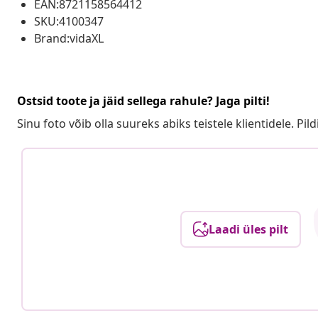
EAN:8721158564412
SKU:4100347
Brand:vidaXL
Ostsid toote ja jäid sellega rahule? Jaga pilti!
Sinu foto võib olla suureks abiks teistele klientidele. Pild
Laadi üles pilt