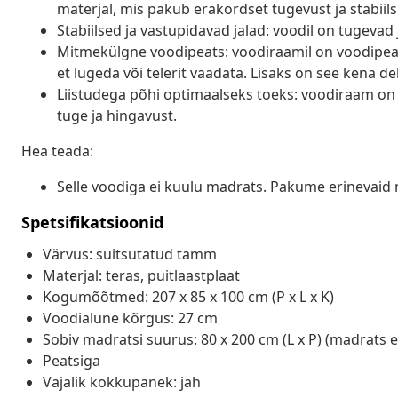
materjal, mis pakub erakordset tugevust ja stabiils
Stabiilsed ja vastupidavad jalad: voodil on tugevad
Mitmekülgne voodipeats: voodiraamil on voodipeats
et lugeda või telerit vaadata. Lisaks on see kena d
Liistudega põhi optimaalseks toeks: voodiraam on 
tuge ja hingavust.
Hea teada:
Selle voodiga ei kuulu madrats. Pakume erinevaid 
Spetsifikatsioonid
Värvus: suitsutatud tamm
Materjal: teras, puitlaastplaat
Kogumõõtmed: 207 x 85 x 100 cm (P x L x K)
Voodialune kõrgus: 27 cm
Sobiv madratsi suurus: 80 x 200 cm (L x P) (madrats e
Peatsiga
Vajalik kokkupanek: jah