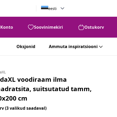
eesti
Konto
Soovinimekiri
Ostukorv
Oksjonid
Ammuta inspiratsiooni
daXL
idaXL voodiraam ilma
adratsita, suitsutatud tamm,
0x200 cm
rv
(3 valikud saadaval)