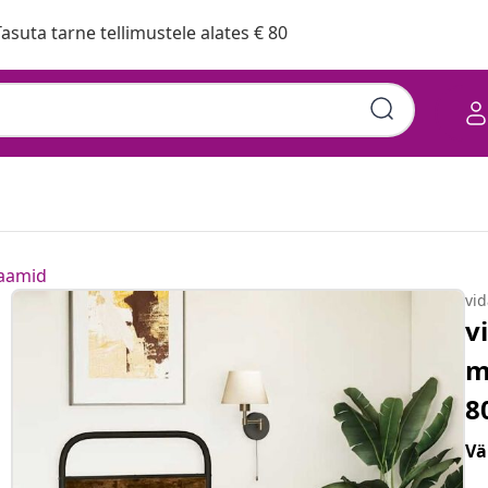
asuta tarne tellimustele alates € 80
raamid
vi
v
m
8
Vä