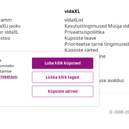
vidaXL
gramm
vidaXList
aXLi jaoks
Kasutustingimused Müüja vi
or vidaXL
Privaatsuspoliitika
stoo
Küpsiste teave
Prioriteetse tarne tingimused
Küpsiste sätted
vidaXLis töötamine
a
Turvalisus
Luba kõik küpsised
kumiseks
Eli vastutav isik
utamise
EPR poliitika
rivaatsus-
Lükka kõik tagasi
Juurdepääsetavuse avaldus
Küpsiste sätted
© 2008-20