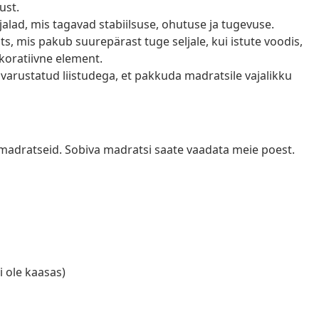
ust.
 jalad, mis tagavad stabiilsuse, ohutuse ja tugevuse.
, mis pakub suurepärast tuge seljale, kui istute voodis,
ekoratiivne element.
varustatud liistudega, et pakkuda madratsile vajalikku
madratseid. Sobiva madratsi saate vaadata meie poest.
i ole kaasas)