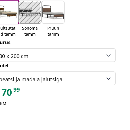
uitsutat
Sonoma
Pruun
ud tamm
tamm
tamm
urus
80 x 200 cm
del
peatsi ja madala jalutsiga
99
70
 KM