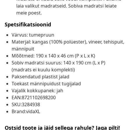
laia valikut madratseid. Sobiva madratsi leiate
meie poest.
Spetsifikatsioonid
Värvus: tumepruun
Materjal: kangas (100% polüester), vineer, tehispuit,
männipuit
Mõõtmed: 190 x 140 x 46 cm (P x L x K)
Sobiv madratsi suurus: 140 x 190 cm (L x P)
(madrats ei kuulu komplekti)
Paksendatud plastist jalad
Toekast männipuidust tugijalad
Vajalik kokkupanek: jah
EAN:8721102698200
SKU:3284938
Brand:vidaXL
Ostsid toote ja jäid sellega rahule? Jaga pilti!