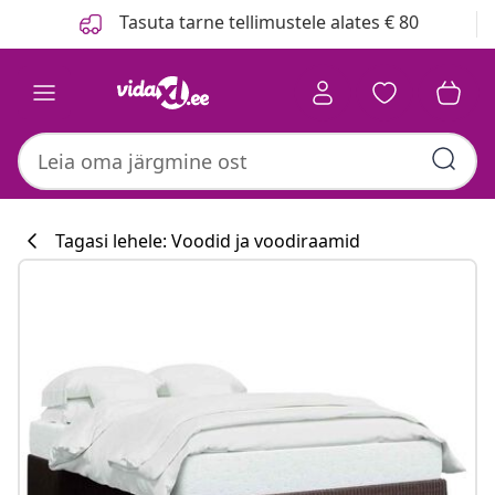
Eelmine
Järgmine
Tasuta tarne tellimustele alates € 80
Tagasi lehele: Voodid ja voodiraamid
Köögikollektsi
#sharemevidaxl