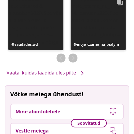
Postitus
saudades.wd
Postitus
moje_czarno_na_bialym
avaldatud
avaldatud
Vaata, kuidas laadida üles pilte
Võtke meiega ühendust!
Mine abiinfolehele
Soovitatud
Vestle meiega