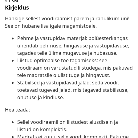
Sh KM
Kirjeldus
Hankige sellest voodiraamist parem ja rahulikum uni!
See on hubane lisa igale magamistoale.
Pehme ja vastupidav materjal: polüesterkangas
ühendab pehmuse, hingavuse ja vastupidavuse,
tagades teile ülima mugavuse ja hubasuse.
Liistud optimaalse toe tagamiseks: see
voodiraam on varustatud liistudega, mis pakuvad
teie madratsile olulist tuge ja hingavust.
Stabiilsed ja vastupidavad jalad: seda voodit
toetavad tugevad jalad, mis tagavad stabiilsuse,
ohutuse ja kindluse.
Hea teada:
Sellel voodiraamil on liistudest alusdisain ja
liistud on komplektis.
Madrats ei kuulu selle voodi komplekti. Pakume