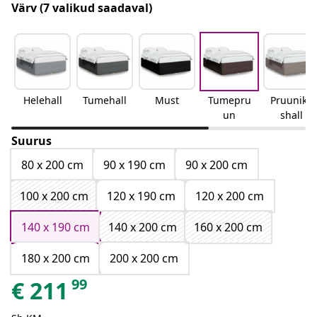
Värv
(7 valikud saadaval)
Helehall
Tumehall
Must
Tumepru
Pruunika
un
shall
Suurus
80 x 200 cm
90 x 190 cm
90 x 200 cm
100 x 200 cm
120 x 190 cm
120 x 200 cm
140 x 190 cm
140 x 200 cm
160 x 200 cm
180 x 200 cm
200 x 200 cm
99
€
211