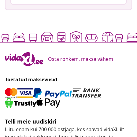
Osta rohkem, maksa vähem
Toetatud makseviisid
Telli meie uudiskiri
Liitu enam kui 700 000 ostjaga, kes saavad vidaXL-ilt
iganädalasi pakkumisi, hooajalisi soodustusi ja