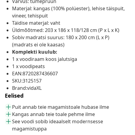
Värvus: tumepruun
Materjal: kangas (100% polüester), lehise täispuit,
vineer, tehispuit
Täidise materjal: vaht
Üldmõõtmed: 203 x 186 x 118/128 cm (P x L x K)
Sobiv madratsi suurus: 180 x 200 cm (L x P)
(madrats ei ole kaasas)
Komplekti kuulub:
1 x voodiraam koos jalutsiga
1 x voodipeats
EAN:8720287436607
SKU:3125157
Brand:vidaXL
Eelised
Puit annab teie magamistoale hubase ilme
Kangas annab teie toale pehme ilme
See voodi sobib ideaalselt modernsesse
magamistuppa