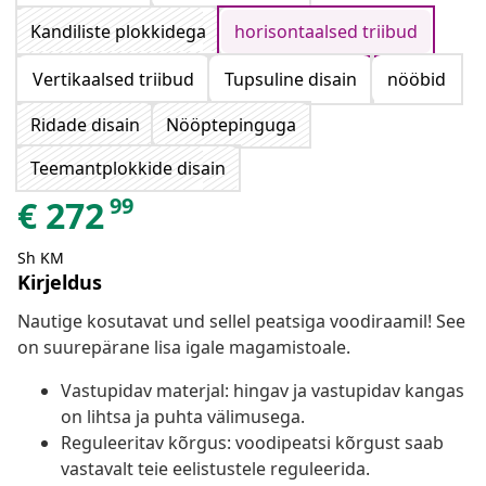
Kandiliste plokkidega
horisontaalsed triibud
Vertikaalsed triibud
Tupsuline disain
nööbid
Ridade disain
Nööptepinguga
Teemantplokkide disain
99
€
272
Sh KM
Kirjeldus
Nautige kosutavat und sellel peatsiga voodiraamil! See
on suurepärane lisa igale magamistoale.
Vastupidav materjal: hingav ja vastupidav kangas
on lihtsa ja puhta välimusega.
Reguleeritav kõrgus: voodipeatsi kõrgust saab
vastavalt teie eelistustele reguleerida.