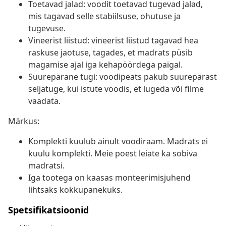
Toetavad jalad: voodit toetavad tugevad jalad,
mis tagavad selle stabiilsuse, ohutuse ja
tugevuse.
Vineerist liistud: vineerist liistud tagavad hea
raskuse jaotuse, tagades, et madrats püsib
magamise ajal iga kehapöördega paigal.
Suurepärane tugi: voodipeats pakub suurepärast
seljatuge, kui istute voodis, et lugeda või filme
vaadata.
Märkus:
Komplekti kuulub ainult voodiraam. Madrats ei
kuulu komplekti. Meie poest leiate ka sobiva
madratsi.
Iga tootega on kaasas monteerimisjuhend
lihtsaks kokkupanekuks.
Spetsifikatsioonid