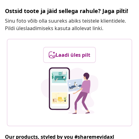
Ostsid toote ja jäid sellega rahule? Jaga pilti!
Sinu foto võib olla suureks abiks teistele klientidele.
Pildi üleslaadimiseks kasuta allolevat linki.
Laadi üles pilt
Our products, styled by you #sharemevidaxl