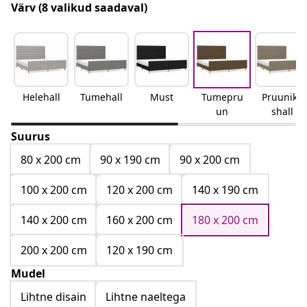
Värv
(8 valikud saadaval)
Helehall
Tumehall
Must
Tumepru
Pruunika
un
shall
Suurus
80 x 200 cm
90 x 190 cm
90 x 200 cm
100 x 200 cm
120 x 200 cm
140 x 190 cm
140 x 200 cm
160 x 200 cm
180 x 200 cm
200 x 200 cm
120 x 190 cm
Mudel
Lihtne disain
Lihtne naeltega