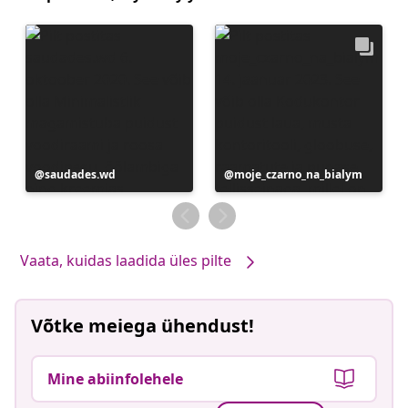
Postitus
saudades.wd
Postitus
moje_czarno_na_bialym
avaldatud
avaldatud
Vaata, kuidas laadida üles pilte
Võtke meiega ühendust!
Mine abiinfolehele