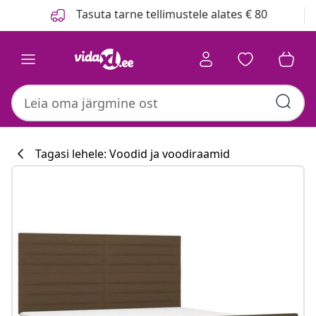
Eelmine
Järgmine
Tasuta tarne tellimustele alates € 80
Tagasi lehele: Voodid ja voodiraamid
Köögikollektsi
#sharemevidaxl