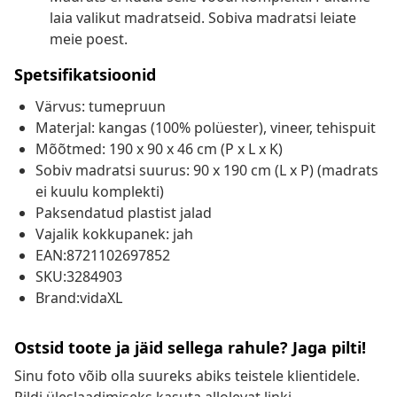
laia valikut madratseid. Sobiva madratsi leiate
meie poest.
Spetsifikatsioonid
Värvus: tumepruun
Materjal: kangas (100% polüester), vineer, tehispuit
Mõõtmed: 190 x 90 x 46 cm (P x L x K)
Sobiv madratsi suurus: 90 x 190 cm (L x P) (madrats
ei kuulu komplekti)
Paksendatud plastist jalad
Vajalik kokkupanek: jah
EAN:8721102697852
SKU:3284903
Brand:vidaXL
Ostsid toote ja jäid sellega rahule? Jaga pilti!
Sinu foto võib olla suureks abiks teistele klientidele.