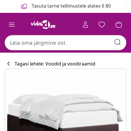
Eelmine
Järgmine
Tasuta tarne tellimustele alates € 80
Tagasi lehele: Voodid ja voodiraamid
Köögikollektsi
#sharemevidaxl