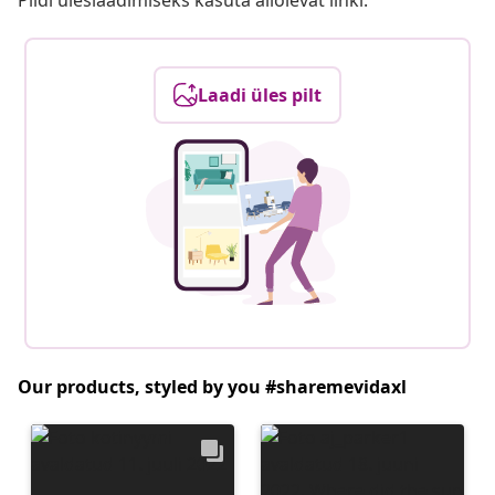
Pildi üleslaadimiseks kasuta allolevat linki.
Laadi üles pilt
Our products, styled by you #sharemevidaxl