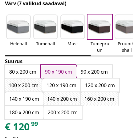
Värv
(7 valikud saadaval)
Helehall
Tumehall
Must
Tumepru
Pruunika
un
shall
Suurus
80 x 200 cm
90 x 190 cm
90 x 200 cm
100 x 200 cm
120 x 190 cm
120 x 200 cm
140 x 190 cm
140 x 200 cm
160 x 200 cm
180 x 200 cm
200 x 200 cm
99
€
120