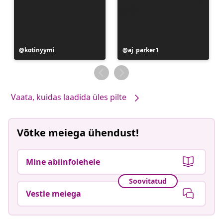
Postitus
kotinyymi
Postitus
aj_parker1
avaldatud
avaldatud
Vaata, kuidas laadida üles pilte
Võtke meiega ühendust!
Mine abiinfolehele
Soovitatud
Vestle meiega