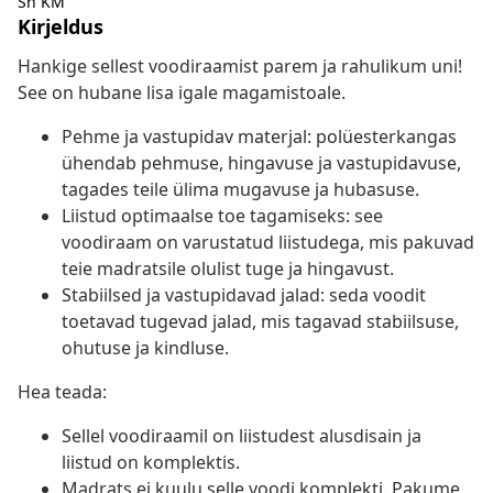
Sh KM
Kirjeldus
Hankige sellest voodiraamist parem ja rahulikum uni!
See on hubane lisa igale magamistoale.
Pehme ja vastupidav materjal: polüesterkangas
ühendab pehmuse, hingavuse ja vastupidavuse,
tagades teile ülima mugavuse ja hubasuse.
Liistud optimaalse toe tagamiseks: see
voodiraam on varustatud liistudega, mis pakuvad
teie madratsile olulist tuge ja hingavust.
Stabiilsed ja vastupidavad jalad: seda voodit
toetavad tugevad jalad, mis tagavad stabiilsuse,
ohutuse ja kindluse.
Hea teada:
Sellel voodiraamil on liistudest alusdisain ja
liistud on komplektis.
Madrats ei kuulu selle voodi komplekti. Pakume