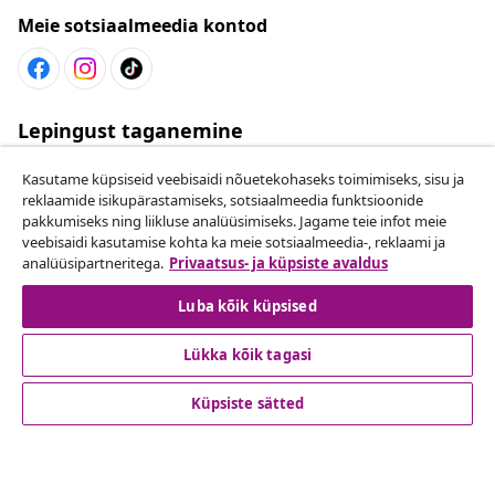
Meie sotsiaalmeedia kontod
Lepingust taganemine
Esita oma tellimuse kohta tagastamissoov.
Kasutame küpsiseid veebisaidi nõuetekohaseks toimimiseks, sisu ja
reklaamide isikupärastamiseks, sotsiaalmeedia funktsioonide
Lepingust taganemine
pakkumiseks ning liikluse analüüsimiseks. Jagame teie infot meie
veebisaidi kasutamise kohta ka meie sotsiaalmeedia-, reklaami ja
analüüsipartneritega.
Privaatsus- ja küpsiste avaldus
Luba kõik küpsised
Klienditeenindus
Lükka kõik tagasi
Ettevõte
Küpsiste sätted
vidaXL