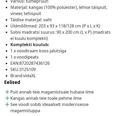
Värvus: tumepruun
Materjal: kangas (100% polüester), lehise täispuit,
vineer, tehispuit
Täidise materjal: vaht
Üldmõõtmed: 203 x 93 x 118/128 cm (P x L x K)
Sobiv madratsi suurus: 90 x 200 cm (L x P) (madrats
ei kuulu komplekti)
Komplekti kuulub:
1 x voodiraam koos jalutsiga
1 x voodipeats
EAN:8720287436126
SKU:3125109
Brand:vidaXL
Eelised
Puit annab teie magamistoale hubase ilme
Kangas annab teie toale pehme ilme
See voodi sobib ideaalselt modernsesse
magamistuppa