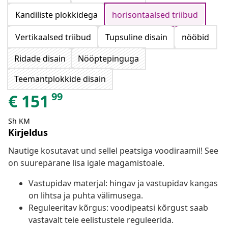
Kandiliste plokkidega
horisontaalsed triibud
Vertikaalsed triibud
Tupsuline disain
nööbid
Ridade disain
Nööptepinguga
Teemantplokkide disain
99
€
151
Sh KM
Kirjeldus
Nautige kosutavat und sellel peatsiga voodiraamil! See
on suurepärane lisa igale magamistoale.
Vastupidav materjal: hingav ja vastupidav kangas
on lihtsa ja puhta välimusega.
Reguleeritav kõrgus: voodipeatsi kõrgust saab
vastavalt teie eelistustele reguleerida.