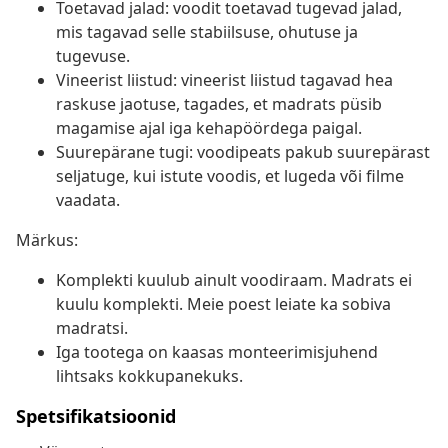
Toetavad jalad: voodit toetavad tugevad jalad,
mis tagavad selle stabiilsuse, ohutuse ja
tugevuse.
Vineerist liistud: vineerist liistud tagavad hea
raskuse jaotuse, tagades, et madrats püsib
magamise ajal iga kehapöördega paigal.
Suurepärane tugi: voodipeats pakub suurepärast
seljatuge, kui istute voodis, et lugeda või filme
vaadata.
Märkus:
Komplekti kuulub ainult voodiraam. Madrats ei
kuulu komplekti. Meie poest leiate ka sobiva
madratsi.
Iga tootega on kaasas monteerimisjuhend
lihtsaks kokkupanekuks.
Spetsifikatsioonid