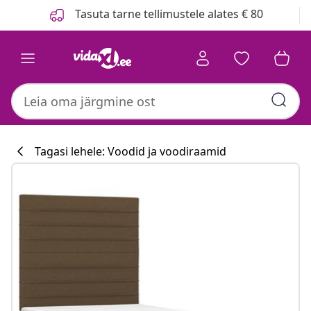
Eelmine
Järgmine
Tasuta tarne tellimustele alates € 80
Tagasi lehele: Voodid ja voodiraamid
Köögikollektsi
#sharemevidaxl