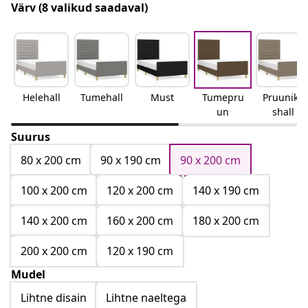
Värv
(8 valikud saadaval)
Helehall
Tumehall
Must
Tumepru
Pruunika
un
shall
Suurus
80 x 200 cm
90 x 190 cm
90 x 200 cm
100 x 200 cm
120 x 200 cm
140 x 190 cm
140 x 200 cm
160 x 200 cm
180 x 200 cm
200 x 200 cm
120 x 190 cm
Mudel
Lihtne disain
Lihtne naeltega