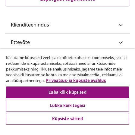
Klienditeenindus
Ettevõte
Kasutame küpsiseid veebisaidi nõuetekohaseks toimimiseks, sisu ja
vidaXL
reklaamide isikupärastamiseks, sotsiaalmeedia funktsioonide
pakkumiseks ning liikluse analüüsimiseks. Jagame teie infot meie
veebisaidi kasutamise kohta ka meie sotsiaalmeedia-, reklaami ja
Vaata rohkem
analüüsipartneritega.
Privaatsus- ja küpsiste avaldus
Luba kõik küpsised
Lükka kõik tagasi
Küpsiste sätted
© 2008-2026 vidaXL www.vidaxl.ee on vidaXL Marketplace
Europe B.V. veebileht