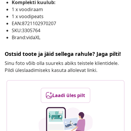
Komplekti kuulub:
1 x voodiraam
1 x voodipeats
EAN:8721102970207
SKU:3305764
Brand:vidaXL
Ostsid toote ja jäid sellega rahule? Jaga pilti!
Sinu foto võib olla suureks abiks teistele klientidele.
Pildi üleslaadimiseks kasuta allolevat linki.
Laadi üles pilt