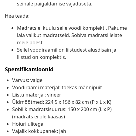
seinale paigaldamise vajaduseta.
Hea teada:
Madrats ei kuulu selle voodi komplekti. Pakume
laia valikut madratseid. Sobiva madratsi leiate
meie poest.
Sellel voodiraamil on liistudest alusdisain ja
liistud on komplektis.
Spetsifikatsioonid
Värvus: valge
Voodiraami materjal: toekas männipuit
Liistu materjal: vineer
Üldmõõtmed: 224,5 x 156 x 82 cm (P x L x K)
Sobilik madratsisuurus: 150 x 200 cm (L x P)
(madrats ei ole kaasas)
Hoiuriiulitega
Vajalik kokkupanek: jah