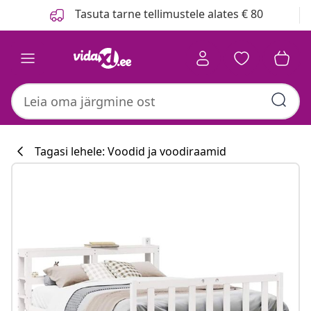
Eelmine
Järgmine
Tasuta tarne tellimustele alates € 80
Tagasi lehele: Voodid ja voodiraamid
Köögikollektsi
#sharemevidaxl