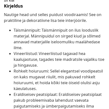
Sh KM
Kirjeldus
Nautige head und selles puidust voodiraamis! See on
praktiline ja dekoratiivne lisa teie interjöörile.
Täismännipuit: Täismännipuit on ilus looduslik
materjal. Männipuidul on sirged kiud ja sõlmed
annavad materjalile iseloomuliku maalähedase
ilme.
Vineerliistud: Vineerliistud tagavad hea
kaalujaotuse, tagades teie madratsile vajaliku toe
ja hingavuse.
Rohkelt hoiuruumi: Sellel elegantsel voodipeatsil
on kaks mugavat riiulit, mis pakuvad rohkelt
hoiuruumi, et hoida kõiki teie öiseid olulisi asju
käeulatuses.
Eraldiseisev peatsiplaat: Eraldiseisev peatsiplaat
pakub probleemivaba lahendust vaevata
paigutamiseks ja ümberpaigutamiseks ilma