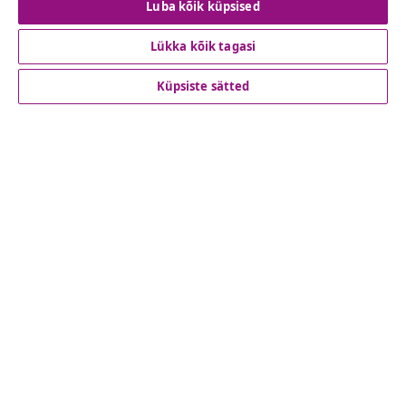
Luba kõik küpsised
Lükka kõik tagasi
Klienditeenindus
Küpsiste sätted
Ettevõte
vidaXL
Vaata rohkem
© 2008-2026 vidaXL www.vidaxl.ee on vidaXL Marketplace
Europe B.V. veebileht