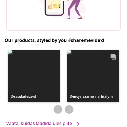
Our products, styled by you #sharemevidaxl
Postitus
saudades.wd
Postitus
moje_czarno_na_bialym
avaldatud
avaldatud
Vaata, kuidas laadida üles pilte