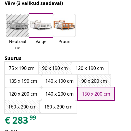
Värv
(3 valikud saadaval)
Neutraal
Valge
Pruun
ne
Suurus
75 x 190 cm
90 x 190 cm
120 x 190 cm
135 x 190 cm
140 x 190 cm
90 x 200 cm
120 x 200 cm
140 x 200 cm
150 x 200 cm
160 x 200 cm
180 x 200 cm
99
€
283