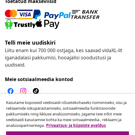
Toetatud makseviisid
Telli meie uudiskiri
Liitu enam kui 700 000 ostjaga, kes saavad vidaXL-ilt
iganädalasi pakkumisi, hooajalisi soodustusi ja
uudiseid.
Meie sotsiaalmeedia kontod
Kasutame küpsiseid veebisaidi nõuetekohaseks toimimiseks, sisu ja
Lepingust taganemine
reklaamide isikupärastamiseks, sotsiaalmeedia funktsioonide
pakkumiseks ning liikluse analüüsimiseks. Jagame teie infot meie
Esita oma tellimuse kohta tagastamissoov.
veebisaidi kasutamise kohta ka meie sotsiaalmeedia-, reklaami ja
analüüsipartneritega.
Privaatsus- ja küpsiste avaldus
Lepingust taganemine