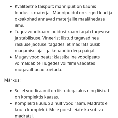
Kvaliteetne täispuit: männipuit on kaunis
looduslik materjal. Männipuidul on sirged kiud ja
oksakohad annavad materjalile maalähedase
ilme.
Tugev voodiraam: puidust raam tagab tugevuse
ja stabiilsuse. Vineerist liistud tagavad hea
raskuse jaotuse, tagades, et madrats püsib
magamise ajal iga kehapöördega paigal.
Mugav voodipeats: klassikaline voodipeats
võimaldab teil lugedes või filmi vaadates
mugavalt pead toetada.
Märkus:
Sellel voodiraamil on liistudega alus ning liistud
on komplektis kaasas.
Komplekti kuulub ainult voodiraam. Madrats ei
kuulu komplekti. Meie poest leiate ka sobiva
madratsi.