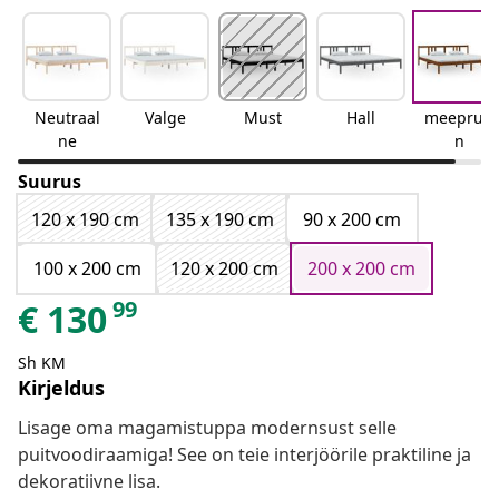
Neutraal
Valge
Must
Hall
meepruu
ne
n
Suurus
120 x 190 cm
135 x 190 cm
90 x 200 cm
100 x 200 cm
120 x 200 cm
200 x 200 cm
99
€
130
Sh KM
Kirjeldus
Lisage oma magamistuppa modernsust selle
puitvoodiraamiga! See on teie interjöörile praktiline ja
dekoratiivne lisa.