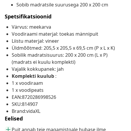
Sobib madratsile suurusega 200 x 200 cm
Spetsifikatsioonid
Värvus: meekarva
Voodiraami materjal: toekas männipuit
Liistu materjal: vineer
Üldmõõtmed: 205,5 x 205,5 x 69,5 cm (P x L x K)
Sobilik madratsisuurus: 200 x 200 cm (L x P)
(madrats ei kuulu komplekti)
Vajalik kokkupanek: jah
Komplekti kuulub
:
1 x voodiraam
1 x voodipeats
EAN:8720286998526
SKU:814907
Brand:vidaXL
Eelised
Puit annab teie magamistoale hubase ilme