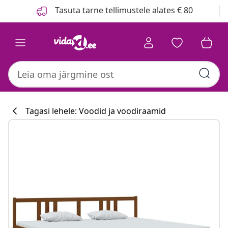
Eelmine
Järgmine
Tasuta tarne tellimustele alates € 80
Tagasi lehele: Voodid ja voodiraamid
Köögikollektsi
#sharemevidaxl