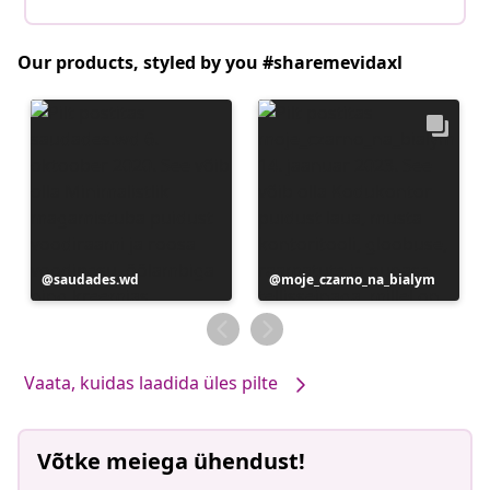
Our products, styled by you #sharemevidaxl
Postitus
saudades.wd
Postitus
moje_czarno_na_bialym
avaldatud
avaldatud
Vaata, kuidas laadida üles pilte
Võtke meiega ühendust!