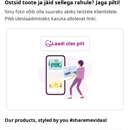
Ostsid toote ja jäid sellega rahule? Jaga pilti!
Sinu foto võib olla suureks abiks teistele klientidele.
Pildi üleslaadimiseks kasuta allolevat linki.
Laadi üles pilt
Our products, styled by you #sharemevidaxl