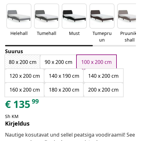
Helehall
Tumehall
Must
Tumepru
Pruunika
un
shall
Suurus
80 x 200 cm
90 x 200 cm
100 x 200 cm
120 x 200 cm
140 x 190 cm
140 x 200 cm
160 x 200 cm
180 x 200 cm
200 x 200 cm
99
€
135
Sh KM
Kirjeldus
Nautige kosutavat und sellel peatsiga voodiraamil! See