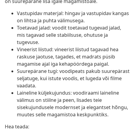
on suurepärane lisa igale magamistoale.
Vastupidav materjal: hingav ja vastupidav kangas
on lihtsa ja puhta välimusega.
Toetavad jalad: voodit toetavad tugevad jalad,
mis tagavad selle stabiilsuse, ohutuse ja
tugevuse.
Vineerist liistud: vineerist liistud tagavad hea
raskuse jaotuse, tagades, et madrats püsib
magamise ajal iga kehapöördega paigal.
Suurepärane tugi: voodipeats pakub suurepärast
seljatuge, kui istute voodis, et lugeda või filme
vaadata.
Laineline küljekujundus: voodiraami laineline
välimus on stiilne ja peen, lisades teie
sisekujundusele modernset ja elegantset hõngu,
muutes selle magamistoa keskpunktiks.
Hea teada: