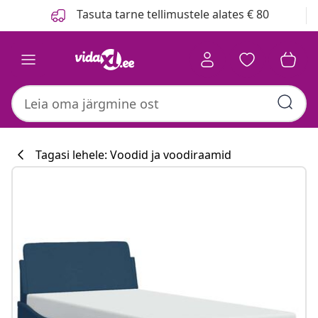
Eelmine
Järgmine
Tasuta tarne tellimustele alates € 80
Tagasi lehele: Voodid ja voodiraamid
Köögikollektsi
#sharemevidaxl