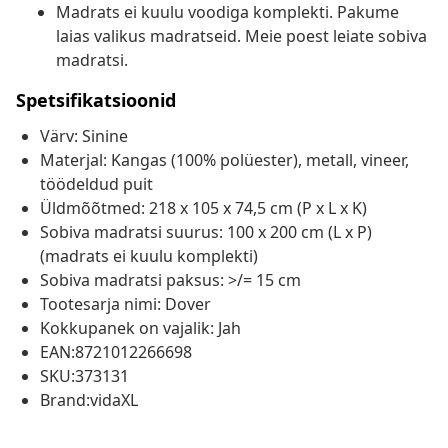
Madrats ei kuulu voodiga komplekti. Pakume
laias valikus madratseid. Meie poest leiate sobiva
madratsi.
Spetsifikatsioonid
Värv: Sinine
Materjal: Kangas (100% polüester), metall, vineer,
töödeldud puit
Üldmõõtmed: 218 x 105 x 74,5 cm (P x L x K)
Sobiva madratsi suurus: 100 x 200 cm (L x P)
(madrats ei kuulu komplekti)
Sobiva madratsi paksus: >/= 15 cm
Tootesarja nimi: Dover
Kokkupanek on vajalik: Jah
EAN:8721012266698
SKU:373131
Brand:vidaXL