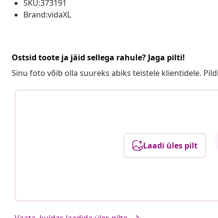
SKU:373191
Brand:vidaXL
Ostsid toote ja jäid sellega rahule? Jaga pilti!
Sinu foto võib olla suureks abiks teistele klientidele. Pild
Laadi üles pilt
Vaata, kuidas laadida üles pilte