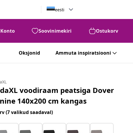
eesti
Konto
Soovinimekiri
Ostukorv
Oksjonid
Ammuta inspiratsiooni
daXL
idaXL voodiraam peatsiga Dover
inine 140x200 cm kangas
rv
(7 valikud saadaval)