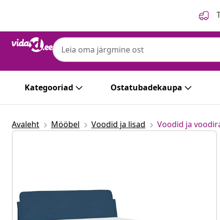
Eelmine
Järgmine
T
Kategooriad
Ostatubadekaupa
Avaleht
Mööbel
Voodid ja lisad
Voodid ja voodi