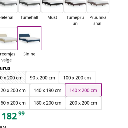
Helehall
Tumehall
Must
Tumepru
Pruunika
un
shall
kreemjas
Sinine
valge
urus
0 x 200 cm
90 x 200 cm
100 x 200 cm
120 x 200 cm
140 x 190 cm
140 x 200 cm
160 x 200 cm
180 x 200 cm
200 x 200 cm
99
182
 KM