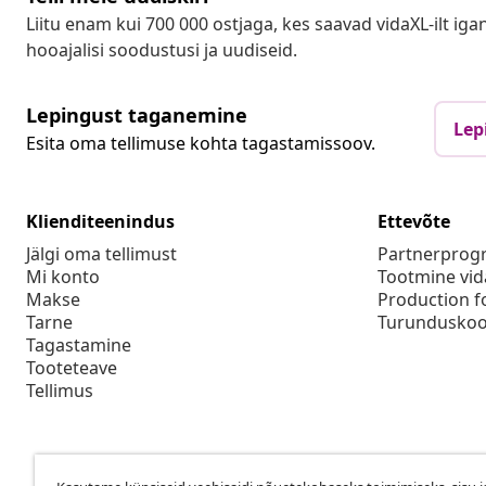
Liitu enam kui 700 000 ostjaga, kes saavad vidaXL-ilt ig
hooajalisi soodustusi ja uudiseid.
Lepingust taganemine
Lep
Esita oma tellimuse kohta tagastamissoov.
Klienditeenindus
Ettevõte
Jälgi oma tellimust
Partnerpro
Mi konto
Tootmine vid
Makse
Production f
Tarne
Turunduskoo
Tagastamine
Tooteteave
Tellimus