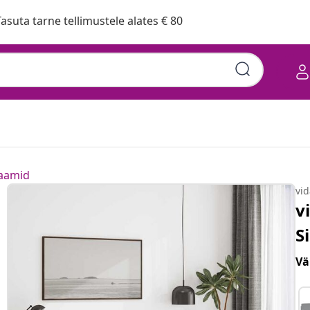
asuta tarne tellimustele alates € 80
raamid
vi
v
S
Vä