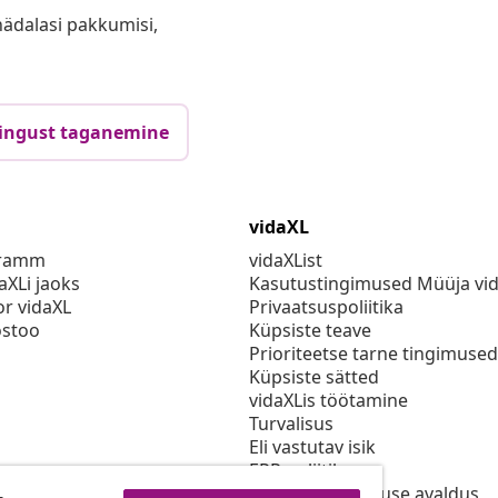
anädalasi pakkumisi,
ingust taganemine
vidaXL
gramm
vidaXList
aXLi jaoks
Kasutustingimused Müüja vi
or vidaXL
Privaatsuspoliitika
stoo
Küpsiste teave
Prioriteetse tarne tingimused
Küpsiste sätted
vidaXLis töötamine
Turvalisus
Eli vastutav isik
EPR poliitika
Juurdepääsetavuse avaldus