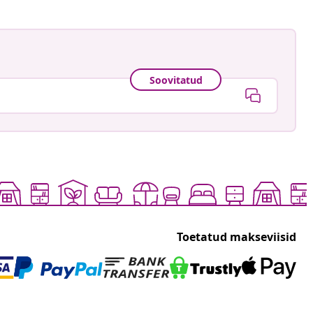
Soovitatud
Toetatud makseviisid