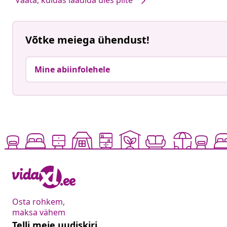
Võtke meiega ühendust!
Mine abiinfolehele
Osta rohkem,
maksa vähem
Telli meie uudiskiri