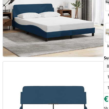
Su
8
€
Sh