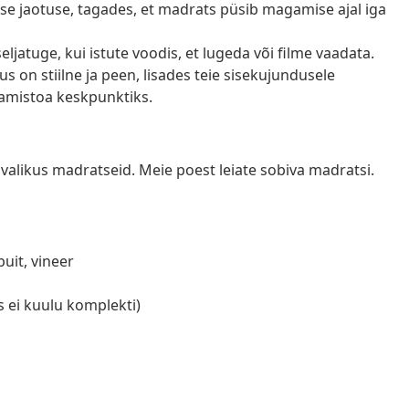
skuse jaotuse, tagades, et madrats püsib magamise ajal iga
jatuge, kui istute voodis, et lugeda või filme vaadata.
s on stiilne ja peen, lisades teie sisekujundusele
amistoa keskpunktiks.
valikus madratseid. Meie poest leiate sobiva madratsi.
uit, vineer
s ei kuulu komplekti)