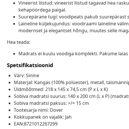
Vineerist liistud: vineerist liistud tagavad hea ra
kehapöördega paigal.
Suurepärane tugi: voodipeats pakub suurepärast sel
Laineline küljekujundus: voodiraami laineline välimu
modernset ja elegantset hõngu, muutes selle mag
Hea teada:
Madrats ei kuulu voodiga komplekti. Pakume laias 
Spetsifikatsioonid
Värv: Sinine
Materjal: Kangas (100% polüester), metall, täismännip
Üldmõõtmed: 218 x 145 x 74,5 cm (P x L x K)
Sobiva madratsi suurus: 140 x 200 cm (L x P) (madrat
Sobiva madratsi paksus: >/= 15 cm
Tootesarja nimi: Dover
Kokkupanek on vajalik: Jah
EAN:8721012267299