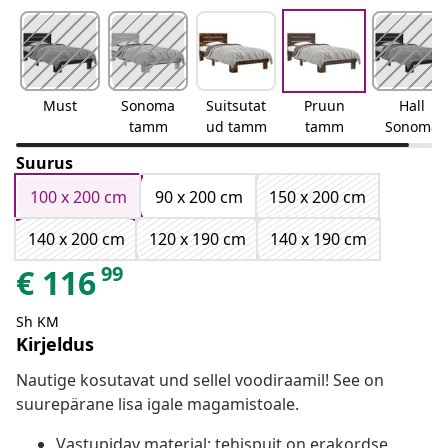
Must
Sonoma
Suitsutat
Pruun
Hall
tamm
ud tamm
tamm
Sonoma
Suurus
100 x 200 cm
90 x 200 cm
150 x 200 cm
140 x 200 cm
120 x 190 cm
140 x 190 cm
99
€
116
Sh KM
Kirjeldus
Nautige kosutavat und sellel voodiraamil! See on
suurepärane lisa igale magamistoale.
Vastupidav materjal: tehispuit on erakordse