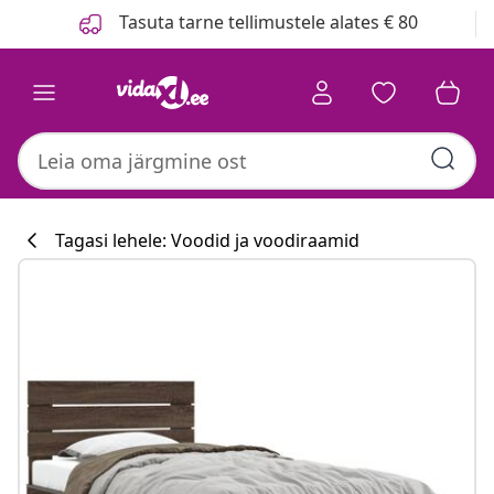
Eelmine
Järgmine
Tasuta tarne tellimustele alates € 80
Tagasi lehele: Voodid ja voodiraamid
Köögikollektsi
#sharemevidaxl