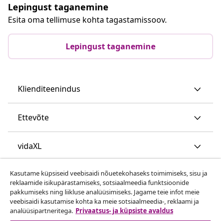
Lepingust taganemine
Esita oma tellimuse kohta tagastamissoov.
Lepingust taganemine
Klienditeenindus
Ettevõte
vidaXL
Kasutame küpsiseid veebisaidi nõuetekohaseks toimimiseks, sisu ja
Vaata rohkem
reklaamide isikupärastamiseks, sotsiaalmeedia funktsioonide
pakkumiseks ning liikluse analüüsimiseks. Jagame teie infot meie
veebisaidi kasutamise kohta ka meie sotsiaalmeedia-, reklaami ja
analüüsipartneritega.
Privaatsus- ja küpsiste avaldus