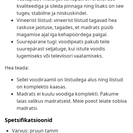
kvaliteediga ja sileda pinnaga ning lisaks on see
tugev, stabiilne ja niiskuskindel.
Vineerist liistud: vineerist liistud tagavad hea
raskuse jaotuse, tagades, et madrats püsib
magamise ajal iga kehapöördega paigal.
Suurepärane tugi: voodipeats pakub teile
suurepärast seljatuge, kui istute voodis
lugemiseks või televiisori vaatamiseks.
Hea teada:
Sellel voodiraamil on liistudega alus ning liistud
on komplektis kaasas.
Madrats ei kuulu voodiga komplekti. Pakume
laias valikus madratseid. Meie poest leiate sobiva
madratsi.
Spetsifikatsioonid
Värvus: pruun tamm