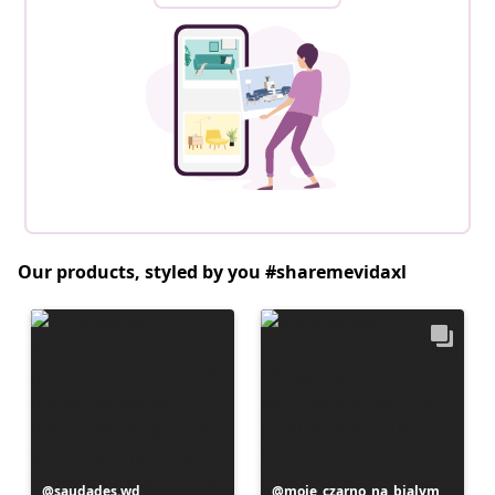
Our products, styled by you #sharemevidaxl
Postitus
saudades.wd
Postitus
moje_czarno_na_bialym