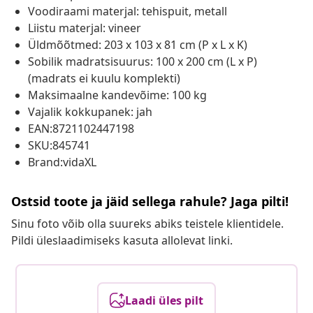
Voodiraami materjal: tehispuit, metall
Liistu materjal: vineer
Üldmõõtmed: 203 x 103 x 81 cm (P x L x K)
Sobilik madratsisuurus: 100 x 200 cm (L x P)
(madrats ei kuulu komplekti)
Maksimaalne kandevõime: 100 kg
Vajalik kokkupanek: jah
EAN:8721102447198
SKU:845741
Brand:vidaXL
Ostsid toote ja jäid sellega rahule? Jaga pilti!
Sinu foto võib olla suureks abiks teistele klientidele.
Pildi üleslaadimiseks kasuta allolevat linki.
Laadi üles pilt