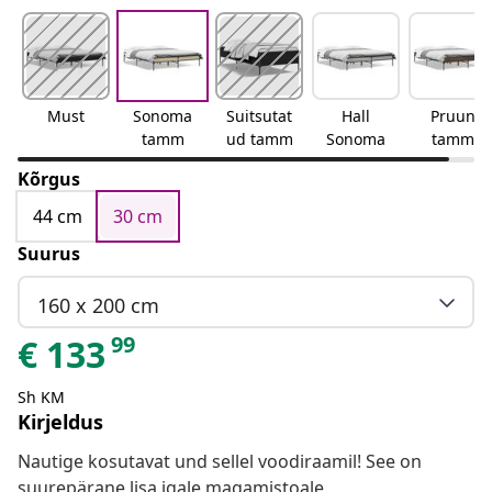
Must
Sonoma
Suitsutat
Hall
Pruun
tamm
ud tamm
Sonoma
tamm
Kõrgus
44 cm
30 cm
Suurus
160 x 200 cm
99
€
133
Sh KM
Kirjeldus
Nautige kosutavat und sellel voodiraamil! See on
suurepärane lisa igale magamistoale.