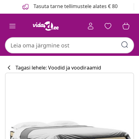
Eelmine
Järgmine
Tasuta tarne tellimustele alates € 80
Tagasi lehele: Voodid ja voodiraamid
Köögikollektsi
#sharemevidaxl