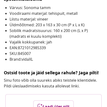
Värvus: Sonoma tamm
Voodiraami materjal: tehispuit, metall
Liistu materjal: vineer
Üldmõõtmed: 203 x 163 x 30 cm (P x L x K)
Sobilik madratsisuurus: 160 x 200 cm (L x P)
(madrats ei kuulu komplekti)
Vajalik kokkupanek: jah
EAN:8721012985339
SKU:845007
Brand:vidaXL
Ostsid toote ja jäid sellega rahule? Jaga pilti!
Sinu foto võib olla suureks abiks teistele klientidele.
Pildi üleslaadimiseks kasuta allolevat linki.
Laadi üles pilt