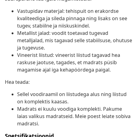
Vastupidav materjal: tehispuit on erakordse
kvaliteediga ja sileda pinnaga ning lisaks on see
tugev, stabiilne ja niiskuskindel.
Metallist jalad: voodit toetavad tugevad
metalljalad, mis tagavad selle stabiilsuse, ohutuse
ja tugevuse.
Vineerist liistud: vineerist liistud tagavad hea
raskuse jaotuse, tagades, et madrats püsib
magamise ajal iga kehapöördega paigal.
Hea teada:
Sellel voodiraamil on liistudega alus ning liistud
on komplektis kaasas.
Madrats ei kuulu voodiga komplekti. Pakume
laias valikus madratseid. Meie poest leiate sobiva
madratsi.
Spetsifikatsioonid