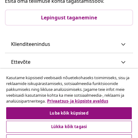
Esita oma tellimuse kohta tagastamissoov.
Lepingust taganemine
Klienditeenindus
Ettevõte
Kasutame küpsiseid veebisaidi nõuetekohaseks toimimiseks, sisu ja
vidaXL
reklaamide isikupärastamiseks, sotsiaalmeedia funktsioonide
pakkumiseks ning liikluse analüüsimiseks. Jagame teie infot meie
veebisaidi kasutamise kohta ka meie sotsiaalmeedia-, reklaami ja
Vaata rohkem
analüüsipartneritega.
Privaatsus- ja küpsiste avaldus
Luba kõik küpsised
Lükka kõik tagasi