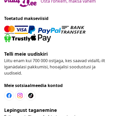
Osta rohkem, maksa vähem
Toetatud makseviisid
Telli meie uudiskiri
Liitu enam kui 700 000 ostjaga, kes saavad vidaXL-ilt
iganädalasi pakkumisi, hooajalisi soodustusi ja
uudiseid.
Meie sotsiaalmeedia kontod
Lepingust taganemine