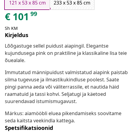
121 x 53 x 85 cm
233 x 53 x 85 cm
99
€
101
Sh KM
Kirjeldus
Lõõgastuge sellel puidust aiapingil. Elegantse
kujundusega pink on praktiline ja klassikaline lisa teie
õuealale.
Immutatud männipuidust valmistatud aiapink paistab
silma tugevuse ja ilmastikukindluse poolest. Saate
pingi panna aeda või väliterrassile, et nautida häid
raamatuid ja tassi kohvi. Seljatugi ja käetoed
suurendavad istumismugavust.
Märkus: aiamööbli eluea pikendamiseks soovitame
seda kaitsta veekindla kattega.
Spetsifikatsioonid