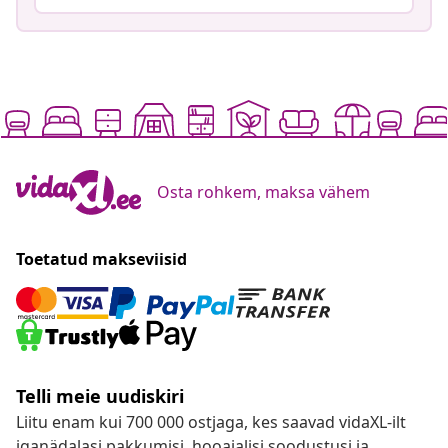
Osta rohkem, maksa vähem
Toetatud makseviisid
Telli meie uudiskiri
Liitu enam kui 700 000 ostjaga, kes saavad vidaXL-ilt
iganädalasi pakkumisi, hooajalisi soodustusi ja