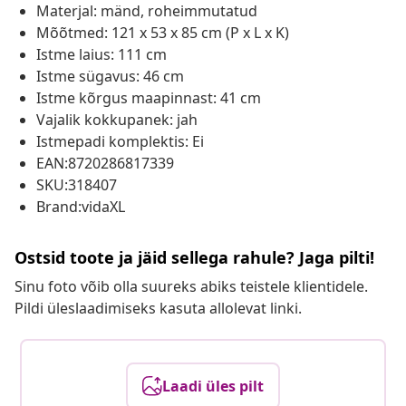
Materjal: mänd, roheimmutatud
Mõõtmed: 121 x 53 x 85 cm (P x L x K)
Istme laius: 111 cm
Istme sügavus: 46 cm
Istme kõrgus maapinnast: 41 cm
Vajalik kokkupanek: jah
Istmepadi komplektis: Ei
EAN:8720286817339
SKU:318407
Brand:vidaXL
Ostsid toote ja jäid sellega rahule? Jaga pilti!
Sinu foto võib olla suureks abiks teistele klientidele.
Pildi üleslaadimiseks kasuta allolevat linki.
Laadi üles pilt