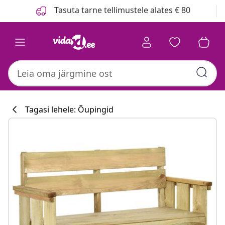
Eelmine
Järgmine
Tasuta tarne tellimustele alates € 80
Tagasi lehele: Õupingid
Köögikollektsi
#sharemevidaxl