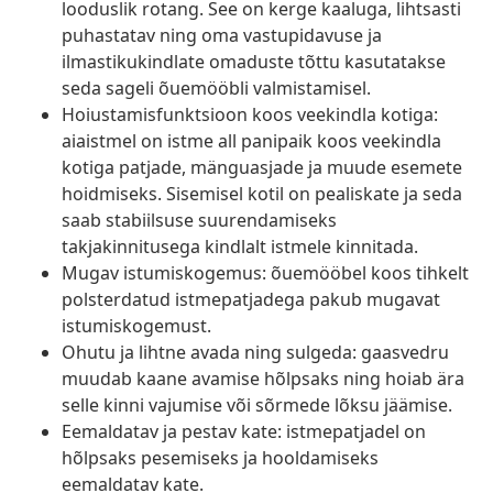
looduslik rotang. See on kerge kaaluga, lihtsasti
puhastatav ning oma vastupidavuse ja
ilmastikukindlate omaduste tõttu kasutatakse
seda sageli õuemööbli valmistamisel.
Hoiustamisfunktsioon koos veekindla kotiga:
aiaistmel on istme all panipaik koos veekindla
kotiga patjade, mänguasjade ja muude esemete
hoidmiseks. Sisemisel kotil on pealiskate ja seda
saab stabiilsuse suurendamiseks
takjakinnitusega kindlalt istmele kinnitada.
Mugav istumiskogemus: õuemööbel koos tihkelt
polsterdatud istmepatjadega pakub mugavat
istumiskogemust.
Ohutu ja lihtne avada ning sulgeda: gaasvedru
muudab kaane avamise hõlpsaks ning hoiab ära
selle kinni vajumise või sõrmede lõksu jäämise.
Eemaldatav ja pestav kate: istmepatjadel on
hõlpsaks pesemiseks ja hooldamiseks
eemaldatav kate.