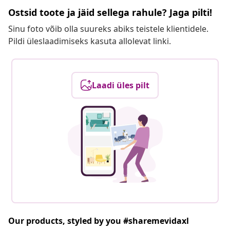
Ostsid toote ja jäid sellega rahule? Jaga pilti!
Sinu foto võib olla suureks abiks teistele klientidele.
Pildi üleslaadimiseks kasuta allolevat linki.
Laadi üles pilt
Our products, styled by you #sharemevidaxl