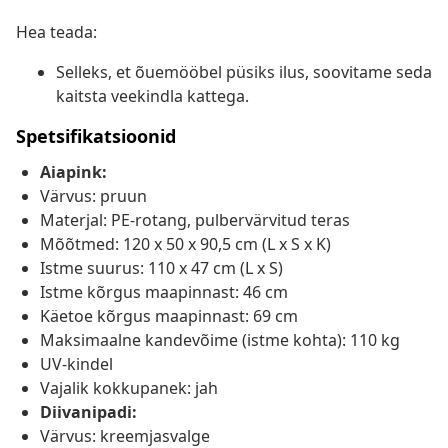
Hea teada:
Selleks, et õuemööbel püsiks ilus, soovitame seda
kaitsta veekindla kattega.
Spetsifikatsioonid
Aiapink:
Värvus: pruun
Materjal: PE-rotang, pulbervärvitud teras
Mõõtmed: 120 x 50 x 90,5 cm (L x S x K)
Istme suurus: 110 x 47 cm (L x S)
Istme kõrgus maapinnast: 46 cm
Käetoe kõrgus maapinnast: 69 cm
Maksimaalne kandevõime (istme kohta): 110 kg
UV-kindel
Vajalik kokkupanek: jah
Diivanipadi:
Värvus: kreemjasvalge