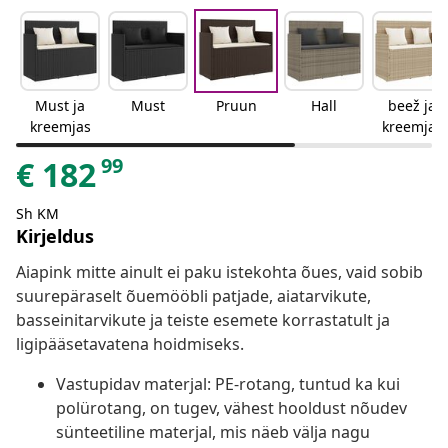
Must ja
Must
Pruun
Hall
beež ja
kreemjas
kreemjas
99
€
182
Sh KM
Kirjeldus
Aiapink mitte ainult ei paku istekohta õues, vaid sobib
suurepäraselt õuemööbli patjade, aiatarvikute,
basseinitarvikute ja teiste esemete korrastatult ja
ligipääsetavatena hoidmiseks.
Vastupidav materjal: PE-rotang, tuntud ka kui
polürotang, on tugev, vähest hooldust nõudev
sünteetiline materjal, mis näeb välja nagu