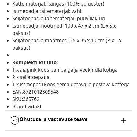
Katte materjal: kangas (100% polüester)
Istmepadja täitematerjal: vaht
Seljatoepadja täitematerjal: puuvillakiud
Istmepadja mõõtmed: 109 x 47 x 2 cm (L x S x
paksus)
Seljatoepadja mõõtmed: 35 x 35 x 10 cm (P x L x
paksus)
Komplekti kuulub:
1 x aiapink koos panipaiga ja veekindla kotiga
2 x seljatoepatja
1 x istmepadi koos eemaldatava ja pestava kattega
EAN:8721012309548
SKU:365762
Brand:vidaXL
Ohutuse ja vastavuse teave