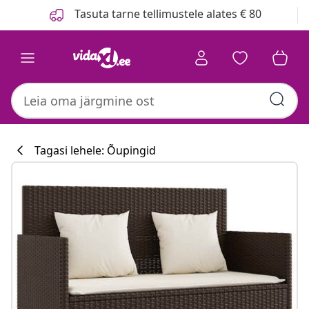
Eelmine
Järgmine
Tasuta tarne tellimustele alates € 80
Tagasi lehele: Õupingid
Köögikollektsi
#sharemevidaxl