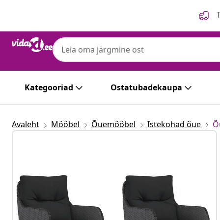
Eelmine
Järgmine
T
Kategooriad
Ostatubadekaupa
Avaleht
Mööbel
Õuemööbel
Istekohad õue
Õ