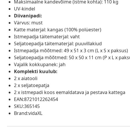
Maksimaalne kandevõime (istme kohta): 110 kg
UV-kindel
Diivanipadi:
Värvus: must
Katte materjal: kangas (100% polüester)
Istmepadja täitematerjal: vaht
Seljatoepadja täitematerjal: puuvillakiud
Istmepadja mõõtmed: 49 x 51 x 3 cm (L x S x paksus)
Seljatoepadja mõõtmed: 50 x 50 x 11 cm (P x L x paks
Vajalik kokkupanek: jah
Komplekti kuulub:
2 x aiatooli
2 x seljatoepatja
2 x istmepadi koos eemaldatava ja pestava kattega
EAN:8721012262454
SKU:365145
Brand:vidaXL