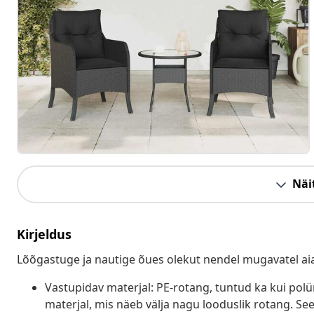
Näit
Kirjeldus
Lõõgastuge ja nautige õues olekut nendel mugavatel aia
Vastupidav materjal: PE-rotang, tuntud ka kui pol
materjal, mis näeb välja nagu looduslik rotang. Se