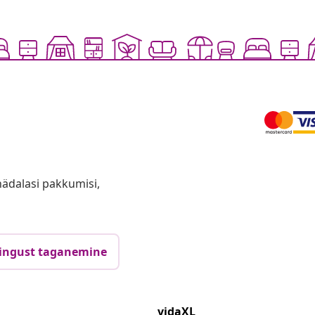
anädalasi pakkumisi,
ingust taganemine
vidaXL