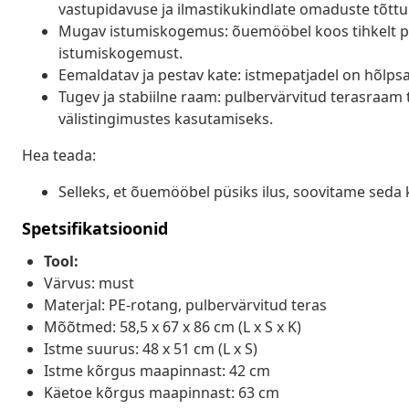
vastupidavuse ja ilmastikukindlate omaduste tõttu
Mugav istumiskogemus: õuemööbel koos tihkelt p
istumiskogemust.
Eemaldatav ja pestav kate: istmepatjadel on hõlp
Tugev ja stabiilne raam: pulbervärvitud terasraam
välistingimustes kasutamiseks.
Hea teada:
Selleks, et õuemööbel püsiks ilus, soovitame seda 
Spetsifikatsioonid
Tool:
Värvus: must
Materjal: PE-rotang, pulbervärvitud teras
Mõõtmed: 58,5 x 67 x 86 cm (L x S x K)
Istme suurus: 48 x 51 cm (L x S)
Istme kõrgus maapinnast: 42 cm
Käetoe kõrgus maapinnast: 63 cm