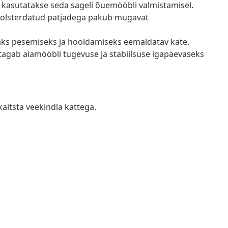
 kasutatakse seda sageli õuemööbli valmistamisel.
olsterdatud patjadega pakub mugavat
saks pesemiseks ja hooldamiseks eemaldatav kate.
 tagab aiamööbli tugevuse ja stabiilsuse igapäevaseks
kaitsta veekindla kattega.