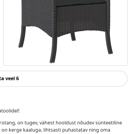
a veel 6
toolidel!
ürotang, on tugev, vähest hooldust nõudev sünteetiline
e on kerge kaaluga, lihtsasti puhastatav ning oma