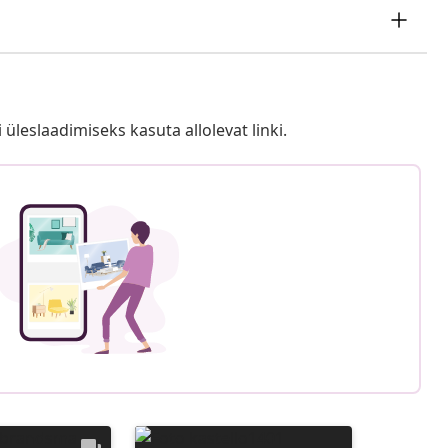
i üleslaadimiseks kasuta allolevat linki.