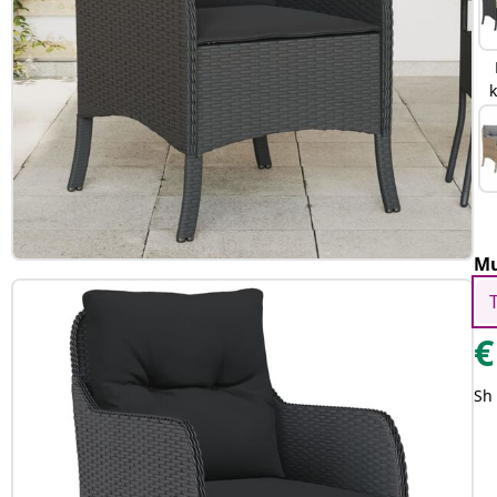
Mu
€
Sh