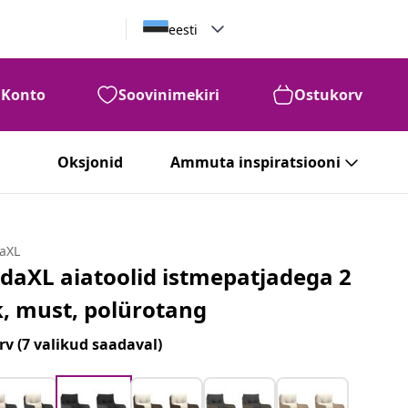
eesti
Konto
Soovinimekiri
Ostukorv
Oksjonid
Ammuta inspiratsiooni
daXL
idaXL aiatoolid istmepatjadega 2
k, must, polürotang
rv
(7 valikud saadaval)