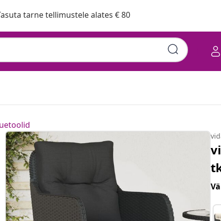
asuta tarne tellimustele alates € 80
uetoolid
vi
v
t
Vä