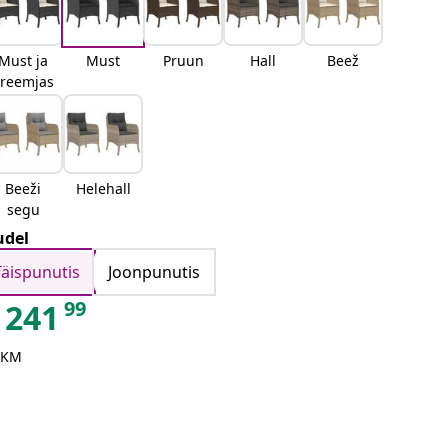
Must ja
Must
Pruun
Hall
Beež
kreemjas
Beeži
Helehall
segu
del
Täispunutis
Joonpunutis
99
241
 KM