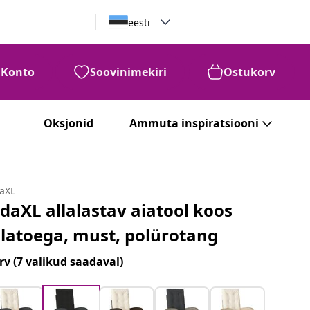
eesti
Konto
Soovinimekiri
Ostukorv
Oksjonid
Ammuta inspiratsiooni
daXL
idaXL allalastav aiatool koos
alatoega, must, polürotang
rv
(7 valikud saadaval)