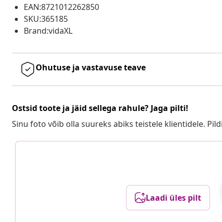
EAN:8721012262850
SKU:365185
Brand:vidaXL
Ohutuse ja vastavuse teave
Ostsid toote ja jäid sellega rahule? Jaga pilti!
Sinu foto võib olla suureks abiks teistele klientidele. Pild
Laadi üles pilt