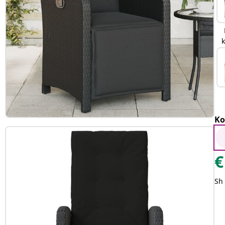
Ko
€
Sh