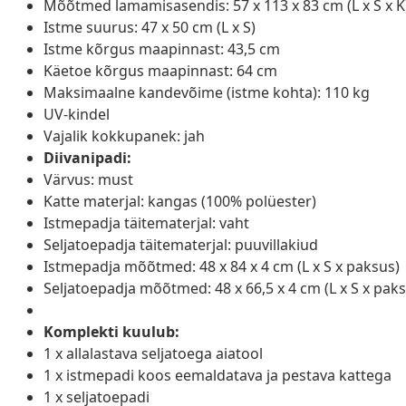
Mõõtmed lamamisasendis: 57 x 113 x 83 cm (L x S x K
Istme suurus: 47 x 50 cm (L x S)
Istme kõrgus maapinnast: 43,5 cm
Käetoe kõrgus maapinnast: 64 cm
Maksimaalne kandevõime (istme kohta): 110 kg
UV-kindel
Vajalik kokkupanek: jah
Diivanipadi:
Värvus: must
Katte materjal: kangas (100% polüester)
Istmepadja täitematerjal: vaht
Seljatoepadja täitematerjal: puuvillakiud
Istmepadja mõõtmed: 48 x 84 x 4 cm (L x S x paksus)
Seljatoepadja mõõtmed: 48 x 66,5 x 4 cm (L x S x pak
Komplekti kuulub:
1 x allalastava seljatoega aiatool
1 x istmepadi koos eemaldatava ja pestava kattega
1 x seljatoepadi