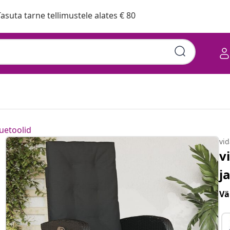
asuta tarne tellimustele alates € 80
uetoolid
vi
v
j
Vä