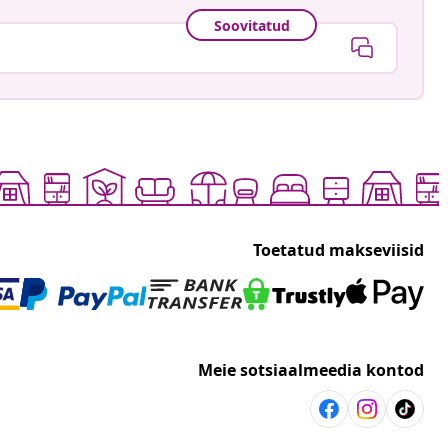
Soovitatud
Toetatud makseviisid
Meie sotsiaalmeedia kontod