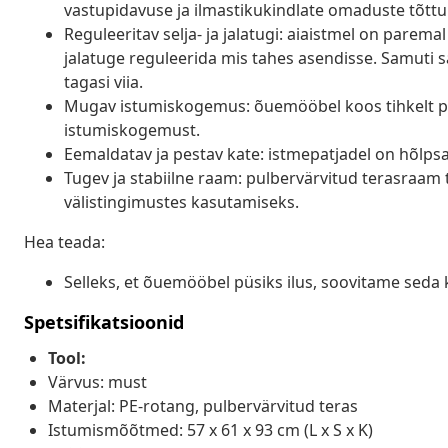
vastupidavuse ja ilmastikukindlate omaduste tõttu
Reguleeritav selja- ja jalatugi: aiaistmel on parem
jalatuge reguleerida mis tahes asendisse. Samuti sa
tagasi viia.
Mugav istumiskogemus: õuemööbel koos tihkelt p
istumiskogemust.
Eemaldatav ja pestav kate: istmepatjadel on hõlp
Tugev ja stabiilne raam: pulbervärvitud terasraam
välistingimustes kasutamiseks.
Hea teada:
Selleks, et õuemööbel püsiks ilus, soovitame seda 
Spetsifikatsioonid
Tool:
Värvus: must
Materjal: PE-rotang, pulbervärvitud teras
Istumismõõtmed: 57 x 61 x 93 cm (L x S x K)