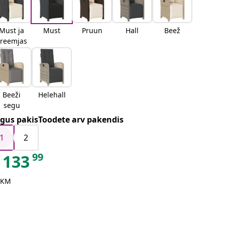
Must ja
Must
Pruun
Hall
Beež
kreemjas
Beeži
Helehall
segu
gus pakisToodete arv pakendis
1
2
99
133
 KM