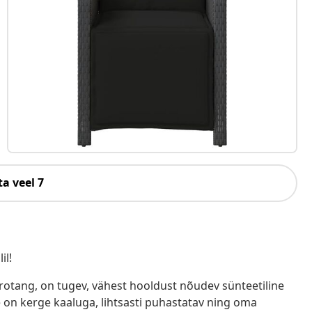
a veel 7
il!
ürotang, on tugev, vähest hooldust nõudev sünteetiline
e on kerge kaaluga, lihtsasti puhastatav ning oma