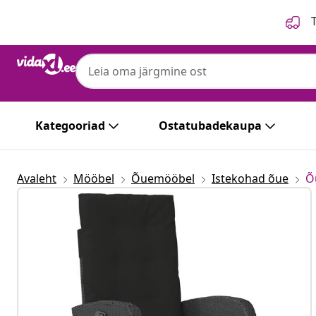
Eelmine
Järgmine
T
Kategooriad
Ostatubadekaupa
Avaleht
Mööbel
Õuemööbel
Istekohad õue
Õ