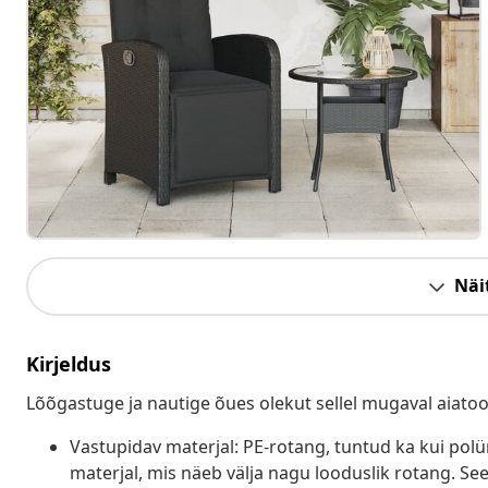
Näit
Kirjeldus
Lõõgastuge ja nautige õues olekut sellel mugaval aiatool
Vastupidav materjal: PE-rotang, tuntud ka kui pol
materjal, mis näeb välja nagu looduslik rotang. Se