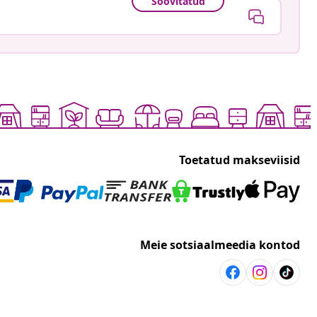
Soovitatud
Toetatud makseviisid
Meie sotsiaalmeedia kontod