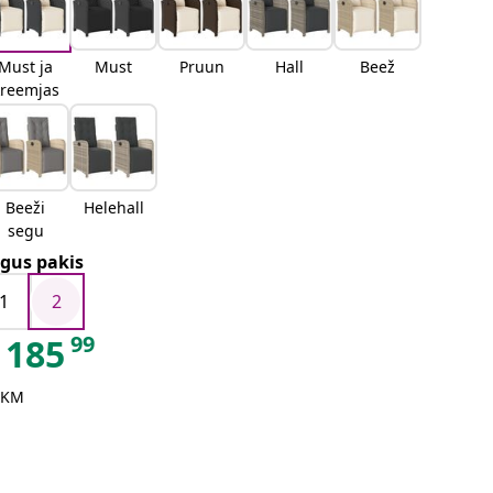
Must ja
Must
Pruun
Hall
Beež
kreemjas
Beeži
Helehall
segu
gus pakis
1
2
99
185
 KM