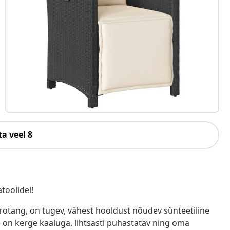
a veel 8
toolidel!
ürotang, on tugev, vähest hooldust nõudev sünteetiline
e on kerge kaaluga, lihtsasti puhastatav ning oma