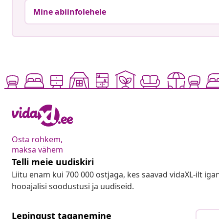
Mine abiinfolehele
Osta rohkem,
maksa vähem
Telli meie uudiskiri
Liitu enam kui 700 000 ostjaga, kes saavad vidaXL-ilt ig
hooajalisi soodustusi ja uudiseid.
Lepingust taganemine