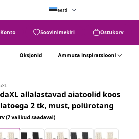
eesti
Konto
Soovinimekiri
Ostukorv
Oksjonid
Ammuta inspiratsiooni
daXL
idaXL allalastavad aiatoolid koos
alatoega 2 tk, must, polürotang
rv
(7 valikud saadaval)