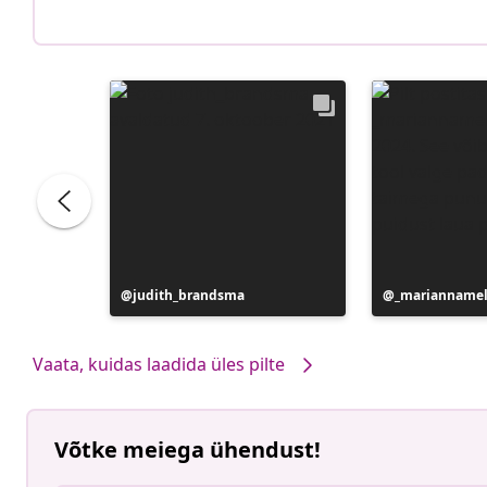
Postitus
judith_brandsma
Postitus
_mariannamel
avaldatud
avaldatud
Vaata, kuidas laadida üles pilte
Võtke meiega ühendust!