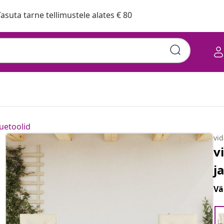
asuta tarne tellimustele alates € 80
uetoolid
vi
v
j
Vä