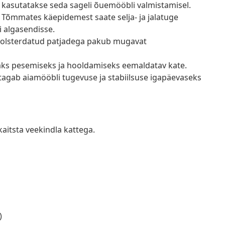
 kasutatakse seda sageli õuemööbli valmistamisel.
de. Tõmmates käepidemest saate selja- ja jalatuge
i algasendisse.
olsterdatud patjadega pakub mugavat
saks pesemiseks ja hooldamiseks eemaldatav kate.
 tagab aiamööbli tugevuse ja stabiilsuse igapäevaseks
kaitsta veekindla kattega.
)