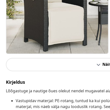
Näit
Kirjeldus
Lõõgastuge ja nautige õues olekut nendel mugavatel aia
Vastupidav materjal: PE-rotang, tuntud ka kui pol
materjal, mis näeb välja nagu looduslik rotang. Se