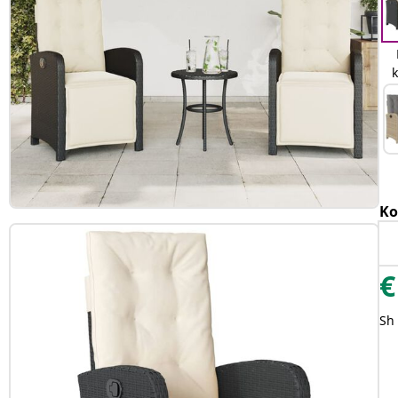
Ko
€
Sh