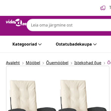
Eelmine
Järgmine
T
Kategooriad
Ostatubadekaupa
Avaleht
Mööbel
Õuemööbel
Istekohad õue
Õ