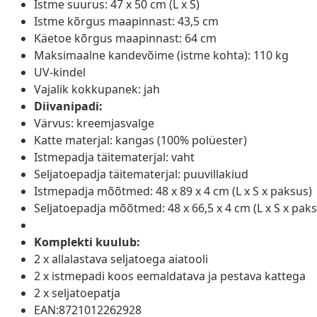
Istme suurus: 47 x 50 cm (L x S)
Istme kõrgus maapinnast: 43,5 cm
Käetoe kõrgus maapinnast: 64 cm
Maksimaalne kandevõime (istme kohta): 110 kg
UV-kindel
Vajalik kokkupanek: jah
Diivanipadi:
Värvus: kreemjasvalge
Katte materjal: kangas (100% polüester)
Istmepadja täitematerjal: vaht
Seljatoepadja täitematerjal: puuvillakiud
Istmepadja mõõtmed: 48 x 89 x 4 cm (L x S x paksus)
Seljatoepadja mõõtmed: 48 x 66,5 x 4 cm (L x S x pak
Komplekti kuulub:
2 x allalastava seljatoega aiatooli
2 x istmepadi koos eemaldatava ja pestava kattega
2 x seljatoepatja
EAN:8721012262928