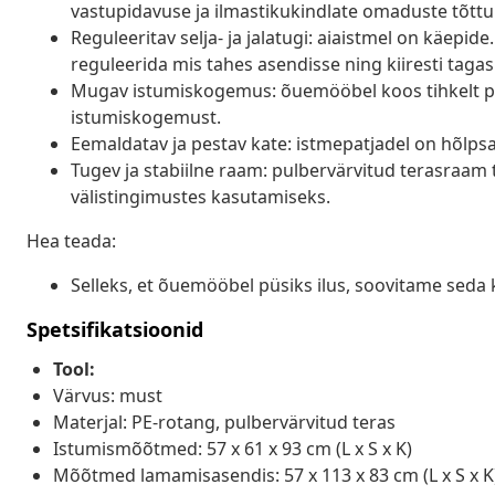
vastupidavuse ja ilmastikukindlate omaduste tõttu
Reguleeritav selja- ja jalatugi: aiaistmel on käepi
reguleerida mis tahes asendisse ning kiiresti tagas
Mugav istumiskogemus: õuemööbel koos tihkelt p
istumiskogemust.
Eemaldatav ja pestav kate: istmepatjadel on hõlp
Tugev ja stabiilne raam: pulbervärvitud terasraam
välistingimustes kasutamiseks.
Hea teada:
Selleks, et õuemööbel püsiks ilus, soovitame seda 
Spetsifikatsioonid
Tool:
Värvus: must
Materjal: PE-rotang, pulbervärvitud teras
Istumismõõtmed: 57 x 61 x 93 cm (L x S x K)
Mõõtmed lamamisasendis: 57 x 113 x 83 cm (L x S x K