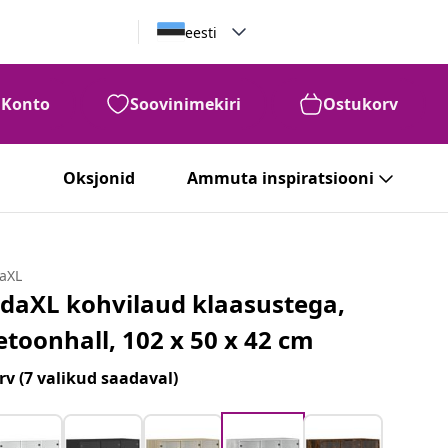
eesti
Konto
Soovinimekiri
Ostukorv
Oksjonid
Ammuta inspiratsiooni
daXL
idaXL kohvilaud klaasustega,
etoonhall, 102 x 50 x 42 cm
rv
(7 valikud saadaval)