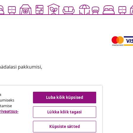
anädalasi pakkumisi,
a
ingust taganemine
Luba kõik küpsised
kumiseks
utamise
rivaatsus-
Lükka kõik tagasi
vidaXL
Küpsiste sätted
gramm
vidaXList