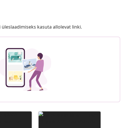
i üleslaadimiseks kasuta allolevat linki.