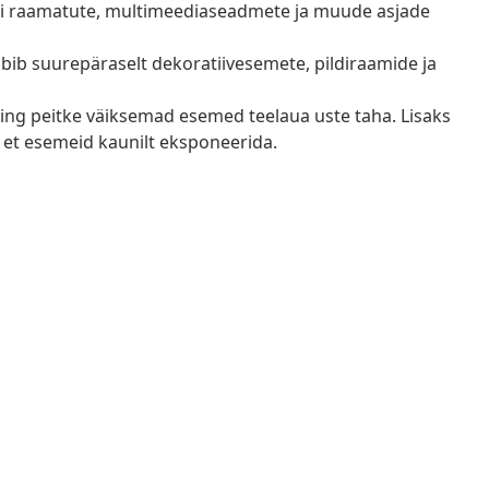
uumi raamatute, multimeediaseadmete ja muude asjade
obib suurepäraselt dekoratiivesemete, pildiraamide ja
ning peitke väiksemad esemed teelaua uste taha. Lisaks
, et esemeid kaunilt eksponeerida.