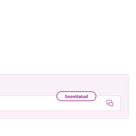
Smith
ud
Soovitatud