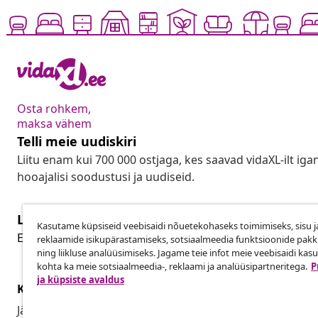
Osta rohkem,
maksa vähem
Telli meie uudiskiri
Liitu enam kui 700 000 ostjaga, kes saavad vidaXL-ilt ig
hooajalisi soodustusi ja uudiseid.
Lepingust taganemine
Kasutame küpsiseid veebisaidi nõuetekohaseks toimimiseks, sisu j
Lep
Esita oma tellimuse kohta tagastamissoov.
reklaamide isikupärastamiseks, sotsiaalmeedia funktsioonide pak
ning liikluse analüüsimiseks. Jagame teie infot meie veebisaidi kas
kohta ka meie sotsiaalmeedia-, reklaami ja analüüsipartneritega.
P
ja küpsiste avaldus
Klienditeenindus
Ettevõte
Jälgi oma tellimust
Partnerpro