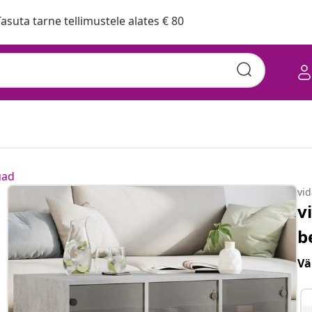
asuta tarne tellimustele alates € 80
uad
vi
v
b
Vä