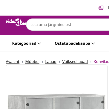
Eelmine
Järgmine
T
Kategooriad
Ostatubadekaupa
Avaleht
Mööbel
Lauad
Väiksed lauad
Kohvila