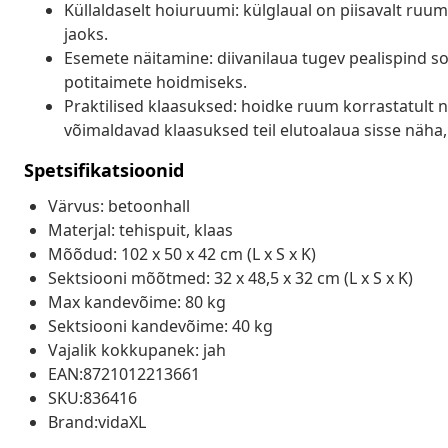
Küllaldaselt hoiuruumi: külglaual on piisavalt r
jaoks.
Esemete näitamine: diivanilaua tugev pealispind s
potitaimete hoidmiseks.
Praktilised klaasuksed: hoidke ruum korrastatult 
võimaldavad klaasuksed teil elutoalaua sisse näha
Spetsifikatsioonid
Värvus: betoonhall
Materjal: tehispuit, klaas
Mõõdud: 102 x 50 x 42 cm (L x S x K)
Sektsiooni mõõtmed: 32 x 48,5 x 32 cm (L x S x K)
Max kandevõime: 80 kg
Sektsiooni kandevõime: 40 kg
Vajalik kokkupanek: jah
EAN:8721012213661
SKU:836416
Brand:vidaXL