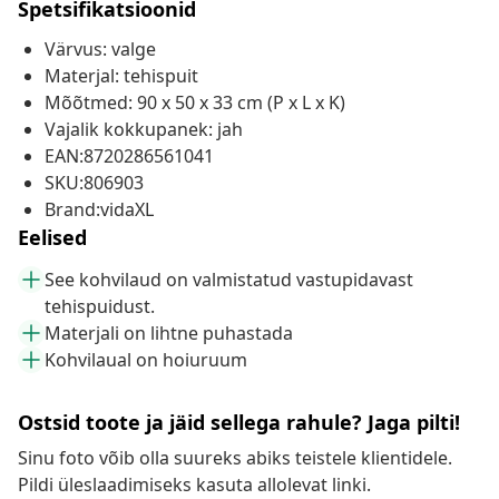
Spetsifikatsioonid
Värvus: valge
Materjal: tehispuit
Mõõtmed: 90 x 50 x 33 cm (P x L x K)
Vajalik kokkupanek: jah
EAN:8720286561041
SKU:806903
Brand:vidaXL
Eelised
See kohvilaud on valmistatud vastupidavast
tehispuidust.
Materjali on lihtne puhastada
Kohvilaual on hoiuruum
Ostsid toote ja jäid sellega rahule? Jaga pilti!
Sinu foto võib olla suureks abiks teistele klientidele.
Pildi üleslaadimiseks kasuta allolevat linki.