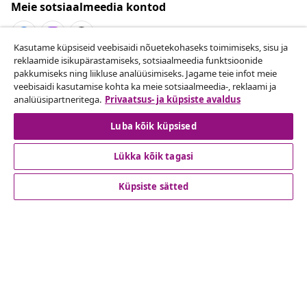
Meie sotsiaalmeedia kontod
Kasutame küpsiseid veebisaidi nõuetekohaseks toimimiseks, sisu ja
reklaamide isikupärastamiseks, sotsiaalmeedia funktsioonide
Lepingust taganemine
pakkumiseks ning liikluse analüüsimiseks. Jagame teie infot meie
veebisaidi kasutamise kohta ka meie sotsiaalmeedia-, reklaami ja
Esita oma tellimuse kohta tagastamissoov.
analüüsipartneritega.
Privaatsus- ja küpsiste avaldus
Lepingust taganemine
Luba kõik küpsised
Lükka kõik tagasi
Klienditeenindus
Küpsiste sätted
Ettevõte
vidaXL
Vaata rohkem