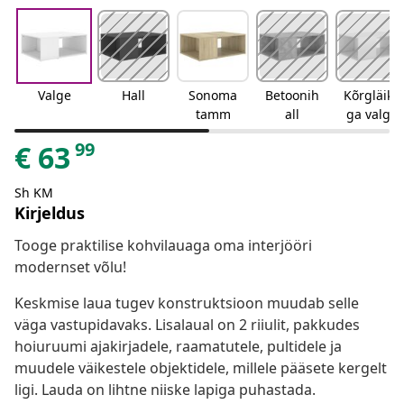
Valge
Hall
Sonoma
Betoonih
Kõrgläike
tamm
all
ga valge
99
€
63
Sh KM
Kirjeldus
Tooge praktilise kohvilauaga oma interjööri
modernset võlu!
Keskmise laua tugev konstruktsioon muudab selle
väga vastupidavaks. Lisalaual on 2 riiulit, pakkudes
hoiuruumi ajakirjadele, raamatutele, pultidele ja
muudele väikestele objektidele, millele pääsete kergelt
ligi. Lauda on lihtne niiske lapiga puhastada.