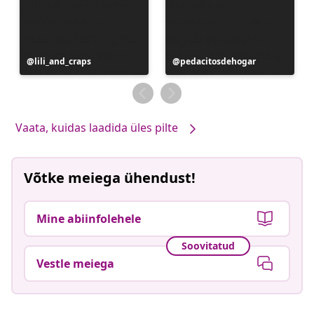
Postitus
lili_and_craps
Postitus
pedacitosdehogar
avaldatud
avaldatud
Vaata, kuidas laadida üles pilte
Võtke meiega ühendust!
Mine abiinfolehele
Soovitatud
Vestle meiega