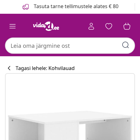
Eelmine
Järgmine
Tasuta tarne tellimustele alates € 80
Tagasi lehele: Kohvilauad
Köögikollektsi
#sharemevidaxl