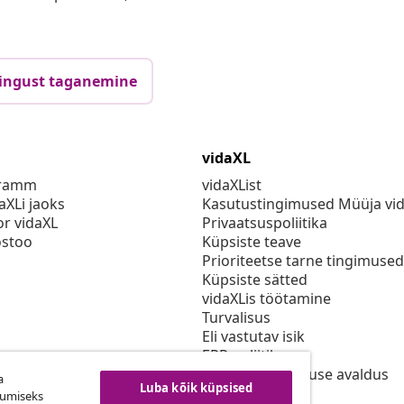
ingust taganemine
vidaXL
gramm
vidaXList
aXLi jaoks
Kasutustingimused Müüja vi
or vidaXL
Privaatsuspoliitika
stoo
Küpsiste teave
Prioriteetse tarne tingimused
Küpsiste sätted
vidaXLis töötamine
Turvalisus
Eli vastutav isik
EPR poliitika
Juurdepääsetavuse avaldus
a
Luba kõik küpsised
kumiseks