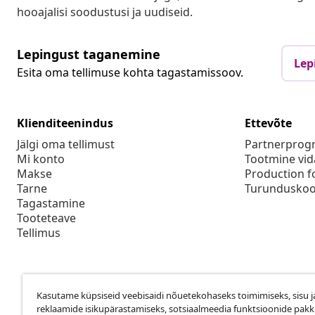
hooajalisi soodustusi ja uudiseid.
Lepingust taganemine
Lep
Esita oma tellimuse kohta tagastamissoov.
Klienditeenindus
Ettevõte
Jälgi oma tellimust
Partnerpro
Mi konto
Tootmine vid
Makse
Production f
Tarne
Turunduskoo
Tagastamine
Tooteteave
Tellimus
Kasutame küpsiseid veebisaidi nõuetekohaseks toimimiseks, sisu j
reklaamide isikupärastamiseks, sotsiaalmeedia funktsioonide pak