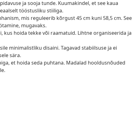
upidavuse ja sooja tunde. Kuumakindel, et see kaua
aalselt tööstusliku stiiliga.
anism, mis reguleerib kõrgust 45 cm kuni 58,5 cm. See
öötamine, mugavaks.
i, kus hoida tekke või raamatuid. Lihtne organiseerida ja
ile minimalistliku disaini. Tagavad stabiilsuse ja ei
sele sära.
lapiga, et hoida seda puhtana. Madalad hooldusnõuded
le.