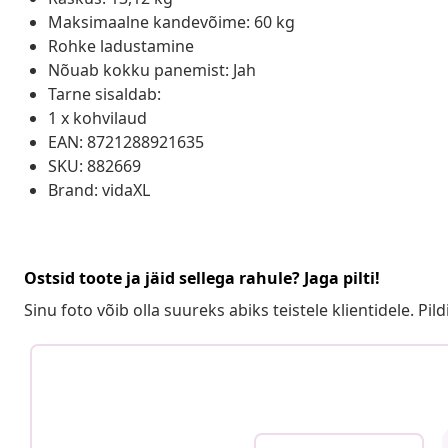
Maksimaalne kandevõime: 60 kg
Rohke ladustamine
Nõuab kokku panemist: Jah
Tarne sisaldab:
1 x kohvilaud
EAN: 8721288921635
SKU: 882669
Brand: vidaXL
Ostsid toote ja jäid sellega rahule? Jaga pilti!
Sinu foto võib olla suureks abiks teistele klientidele. Pild