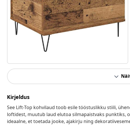
Näit
Kirjeldus
See Lift-Top kohvilaud toob esile tööstuslikku stiili, üh
loftidest, muutub laud elutoa silmapaistvaks punktiks, 
ideaalne, et toetada jooke, ajakirju ning dekoratiivesemeid