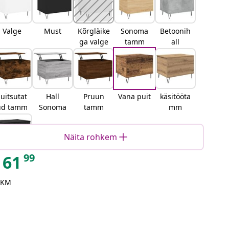
Valge
Must
Kõrgläike
Sonoma
Betoonih
ga valge
tamm
all
uitsutat
Hall
Pruun
Vana puit
käsitööta
ud tamm
Sonoma
tamm
mm
Näita rohkem
99
61
Must
tamm
 KM