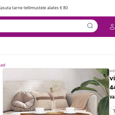
asuta tarne tellimustele alates € 80
uad
vi
v
4
Vä