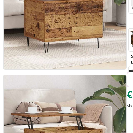
S
€
Sh