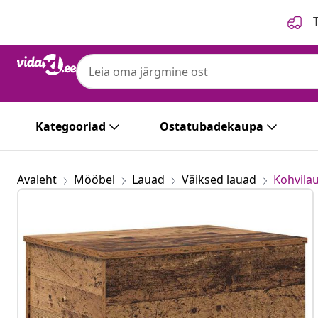
Eelmine
Järgmine
T
Kategooriad
Ostatubadekaupa
Avaleht
Mööbel
Lauad
Väiksed lauad
Kohvila