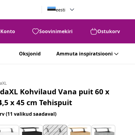
eesti
Konto
Soovinimekiri
Ostukorv
Oksjonid
Ammuta inspiratsiooni
daXL
idaXL Kohvilaud Vana puit 60 x
4,5 x 45 cm Tehispuit
rv
(11 valikud saadaval)