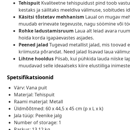
Tehispuit
Kvaliteetne tehispuidust pind toob vast
kestaks ja säilitaks meeldiva välimuse, sobitudes ide
Käsitsi tõstetav mehhanism
Laual on mugav mehh
muudab erinevate tegevuste, nagu söömine või t
Rohke ladustamisruum
Laua alt leiad avara ruum
hoida korda igapäevastes asjades.
Peened jalad
Tugevad metallist jalad, mis toovad es
kriimusta põrandat. Need jalad lisavad laua välimu
Lihtne hooldus
Piisab, kui pühkida lauda niiske 
muudavad selle ideaalseks kiire elustiiliga inimeste
Spetsifikatsioonid
Värv: Vana puit
Materjal: Tehispuit
Raami materjal: Metall
Üldmõõtmed: 60 x 44,5 x 45 cm (p x L x k)
Jala tüüp: Peenike jalg
Number of storage: 1
Raskus: 13,12 kg