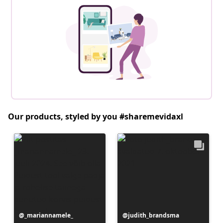
Our products, styled by you #sharemevidaxl
Postitus
_mariannamele_
Postitus
judith_brandsma