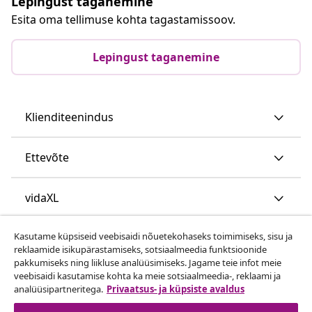
Lepingust taganemine
Esita oma tellimuse kohta tagastamissoov.
Lepingust taganemine
Klienditeenindus
Ettevõte
vidaXL
Kasutame küpsiseid veebisaidi nõuetekohaseks toimimiseks, sisu ja
Vaata rohkem
reklaamide isikupärastamiseks, sotsiaalmeedia funktsioonide
pakkumiseks ning liikluse analüüsimiseks. Jagame teie infot meie
veebisaidi kasutamise kohta ka meie sotsiaalmeedia-, reklaami ja
analüüsipartneritega.
Privaatsus- ja küpsiste avaldus