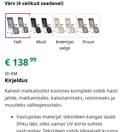
Värv
(4 valikud saadaval)
Hall
Must
kreemjas
Pruun
valge
99
€
138
Sh KM
Kirjeldus
Kahest matkatoolist koosnev komplekt sobib hästi
jahile, matkamiseks, kalastamiseks, reisimiseks ja
muudeks välitegevusteks.
Vastupidav materjal: tekstileen kangas laseb
õhku läbi, olles samas UV-kiirte suhtes
vastupidav. Tekstileen sobib ideaalselt kuuma