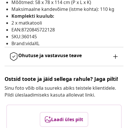
Mõõtmed: 58 x 78 x 114 cm (P x L x K)
Maksimaalne kandevõime (istme kohta): 110 kg
Komplekti kuulub:
2 x matkatooli
EAN:8720845722128
SKU:360145
Brand:vidaXL
Ohutuse ja vastavuse teave
Ostsid toote ja jäid sellega rahule? Jaga pilti!
Sinu foto võib olla suureks abiks teistele klientidele.
Pildi üleslaadimiseks kasuta allolevat linki.
Laadi üles pilt