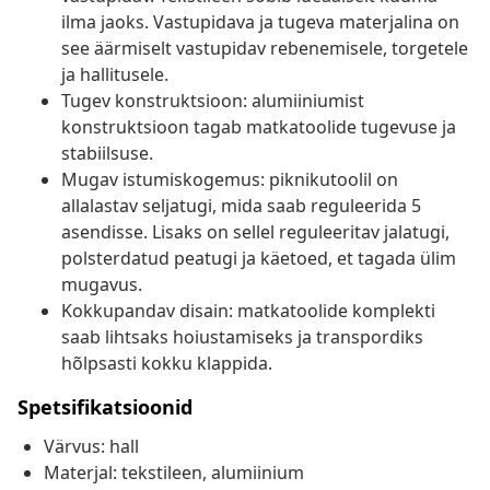
ilma jaoks. Vastupidava ja tugeva materjalina on
see äärmiselt vastupidav rebenemisele, torgetele
ja hallitusele.
Tugev konstruktsioon: alumiiniumist
konstruktsioon tagab matkatoolide tugevuse ja
stabiilsuse.
Mugav istumiskogemus: piknikutoolil on
allalastav seljatugi, mida saab reguleerida 5
asendisse. Lisaks on sellel reguleeritav jalatugi,
polsterdatud peatugi ja käetoed, et tagada ülim
mugavus.
Kokkupandav disain: matkatoolide komplekti
saab lihtsaks hoiustamiseks ja transpordiks
hõlpsasti kokku klappida.
Spetsifikatsioonid
Värvus: hall
Materjal: tekstileen, alumiinium