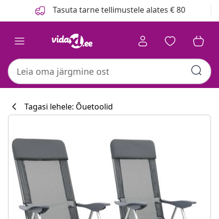
Eelmine
Järgmine
Tasuta tarne tellimustele alates € 80
Tagasi lehele: Õuetoolid
Köögikollektsi
#sharemevidaxl