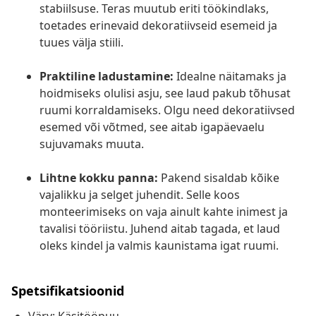
stabiilsuse. Teras muutub eriti töökindlaks,
toetades erinevaid dekoratiivseid esemeid ja
tuues välja stiili.
Praktiline ladustamine:
Idealne näitamaks ja
hoidmiseks olulisi asju, see laud pakub tõhusat
ruumi korraldamiseks. Olgu need dekoratiivsed
esemed või võtmed, see aitab igapäevaelu
sujuvamaks muuta.
Lihtne kokku panna:
Pakend sisaldab kõike
vajalikku ja selget juhendit. Selle koos
monteerimiseks on vaja ainult kahte inimest ja
tavalisi tööriistu. Juhend aitab tagada, et laud
oleks kindel ja valmis kaunistama igat ruumi.
Spetsifikatsioonid