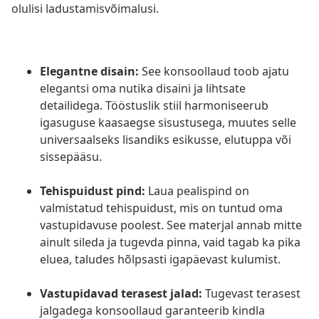
olulisi ladustamisvõimalusi.
Elegantne disain:
See konsoollaud toob ajatu
elegantsi oma nutika disaini ja lihtsate
detailidega. Tööstuslik stiil harmoniseerub
igasuguse kaasaegse sisustusega, muutes selle
universaalseks lisandiks esikusse, elutuppa või
sissepääsu.
Tehispuidust pind:
Laua pealispind on
valmistatud tehispuidust, mis on tuntud oma
vastupidavuse poolest. See materjal annab mitte
ainult sileda ja tugevda pinna, vaid tagab ka pika
eluea, taludes hõlpsasti igapäevast kulumist.
Vastupidavad terasest jalad:
Tugevast terasest
jalgadega konsoollaud garanteerib kindla