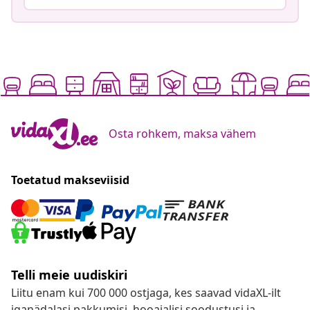
Osta rohkem, maksa vähem
Toetatud makseviisid
Telli meie uudiskiri
Liitu enam kui 700 000 ostjaga, kes saavad vidaXL-ilt
iganädalasi pakkumisi, hooajalisi soodustusi ja