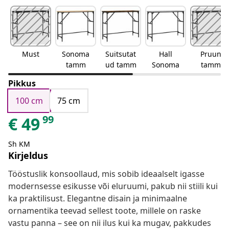
Must
Sonoma
Suitsutat
Hall
Pruun
tamm
ud tamm
Sonoma
tamm
Pikkus
100 cm
75 cm
99
€
49
Sh KM
Kirjeldus
Tööstuslik konsoollaud, mis sobib ideaalselt igasse
modernsesse esikusse või eluruumi, pakub nii stiili kui
ka praktilisust. Elegantne disain ja minimaalne
ornamentika teevad sellest toote, millele on raske
vastu panna – see on nii ilus kui ka mugav, pakkudes