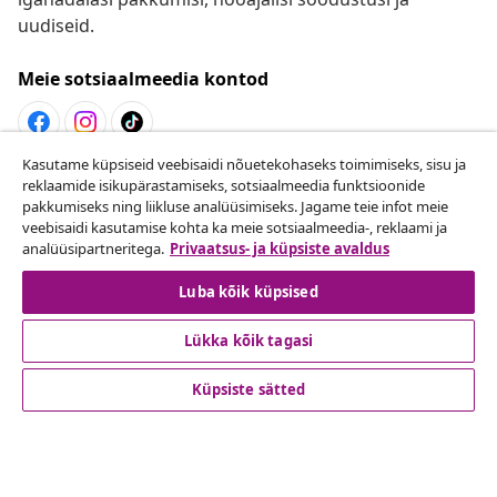
uudiseid.
Meie sotsiaalmeedia kontod
Kasutame küpsiseid veebisaidi nõuetekohaseks toimimiseks, sisu ja
Lepingust taganemine
reklaamide isikupärastamiseks, sotsiaalmeedia funktsioonide
pakkumiseks ning liikluse analüüsimiseks. Jagame teie infot meie
Esita oma tellimuse kohta tagastamissoov.
veebisaidi kasutamise kohta ka meie sotsiaalmeedia-, reklaami ja
analüüsipartneritega.
Privaatsus- ja küpsiste avaldus
Lepingust taganemine
Luba kõik küpsised
Lükka kõik tagasi
Klienditeenindus
Küpsiste sätted
Ettevõte
vidaXL