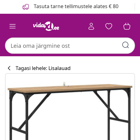
Eelmine
Järgmine
Tasuta tarne tellimustele alates € 80
Tagasi lehele: Lisalauad
Köögikollektsi
#sharemevidaxl