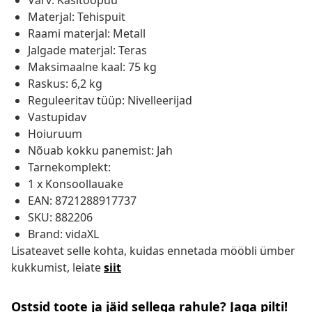
Värv: Käsitööpuu
Materjal: Tehispuit
Raami materjal: Metall
Jalgade materjal: Teras
Maksimaalne kaal: 75 kg
Raskus: 6,2 kg
Reguleeritav tüüp: Nivelleerijad
Vastupidav
Hoiuruum
Nõuab kokku panemist: Jah
Tarnekomplekt:
1 x Konsoollauake
EAN: 8721288917737
SKU: 882206
Brand: vidaXL
Lisateavet selle kohta, kuidas ennetada mööbli ümber
kukkumist, leiate
siit
Ostsid toote ja jäid sellega rahule? Jaga pilti!