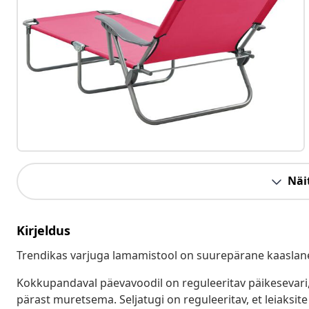
Näit
Kirjeldus
Trendikas varjuga lamamistool on suurepärane kaaslan
Kokkupandaval päevavoodil on reguleeritav päikesevari,
pärast muretsema. Seljatugi on reguleeritav, et leiaksi