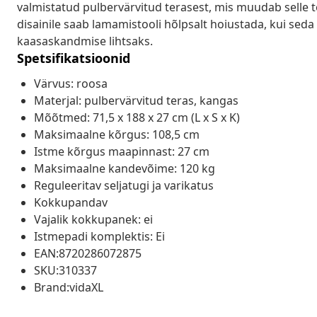
valmistatud pulbervärvitud terasest, mis muudab selle 
disainile saab lamamistooli hõlpsalt hoiustada, kui seda
kaasaskandmise lihtsaks.
Spetsifikatsioonid
Värvus: roosa
Materjal: pulbervärvitud teras, kangas
Mõõtmed: 71,5 x 188 x 27 cm (L x S x K)
Maksimaalne kõrgus: 108,5 cm
Istme kõrgus maapinnast: 27 cm
Maksimaalne kandevõime: 120 kg
Reguleeritav seljatugi ja varikatus
Kokkupandav
Vajalik kokkupanek: ei
Istmepadi komplektis: Ei
EAN:8720286072875
SKU:310337
Brand:vidaXL