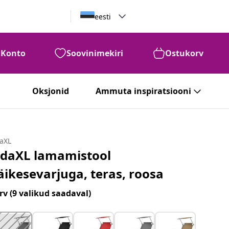
eesti
Konto
Soovinimekiri
Ostukorv
Oksjonid
Ammuta inspiratsiooni
daXL
idaXL lamamistool
äikesevarjuga, teras, roosa
rv
(9 valikud saadaval)