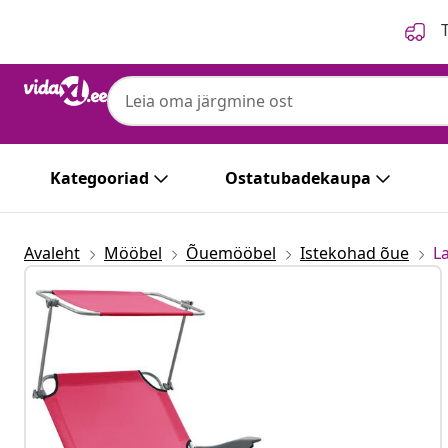
Eelmine
Järgmine
T
Kategooriad
Ostatubadekaupa
Avaleht
Mööbel
Õuemööbel
Istekohad õue
L