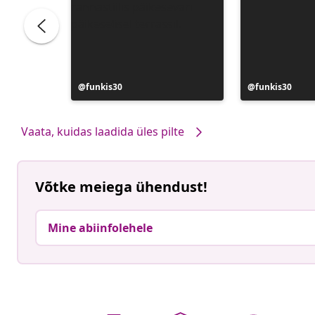
Postitus
funkis30
Postitus
funkis30
avaldatud
avaldatud
Vaata, kuidas laadida üles pilte
Võtke meiega ühendust!
Mine abiinfolehele