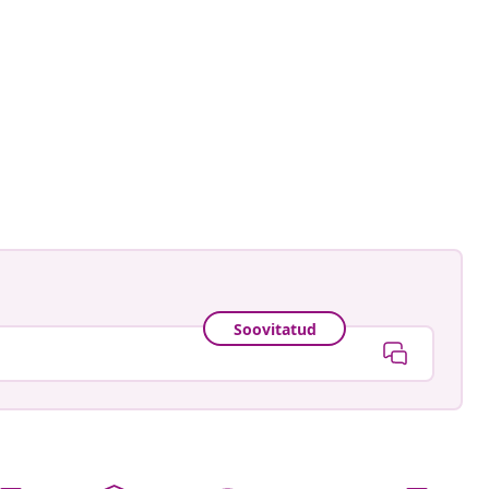
cious.blog
ud
Soovitatud