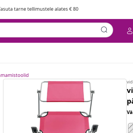
asuta tarne tellimustele alates € 80
amamistoolid
vi
v
p
Vä