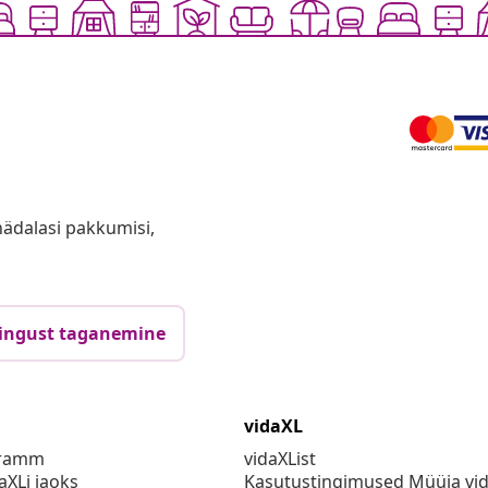
anädalasi pakkumisi,
ingust taganemine
vidaXL
gramm
vidaXList
aXLi jaoks
Kasutustingimused Müüja vi