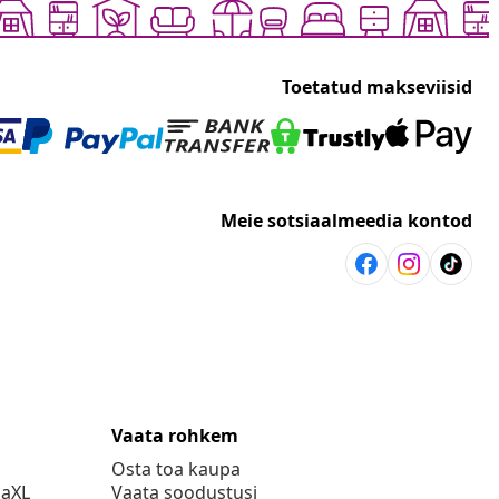
Toetatud makseviisid
Meie sotsiaalmeedia kontod
Vaata rohkem
Osta toa kaupa
daXL
Vaata soodustusi