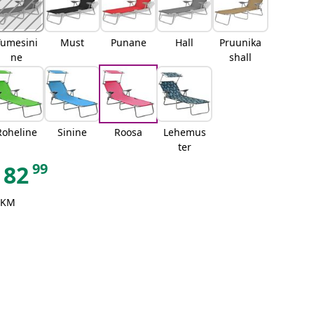
Tumesini
Must
Punane
Hall
Pruunika
ne
shall
Roheline
Sinine
Roosa
Lehemus
ter
99
82
 KM