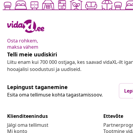
Osta rohkem,
maksa vähem
Telli meie uudiskiri
Liitu enam kui 700 000 ostjaga, kes saavad vidaXL-ilt ig
hooajalisi soodustusi ja uudiseid.
Lepingust taganemine
Lep
Esita oma tellimuse kohta tagastamissoov.
Klienditeenindus
Ettevõte
Jälgi oma tellimust
Partnerpro
Mi konto
Tootmine vid