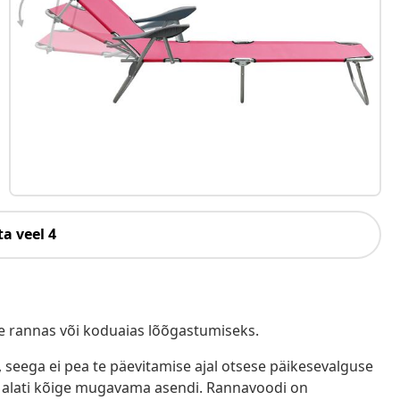
a veel 4
e rannas või koduaias lõõgastumiseks.
 seega ei pea te päevitamise ajal otsese päikesevalguse
te alati kõige mugavama asendi. Rannavoodi on