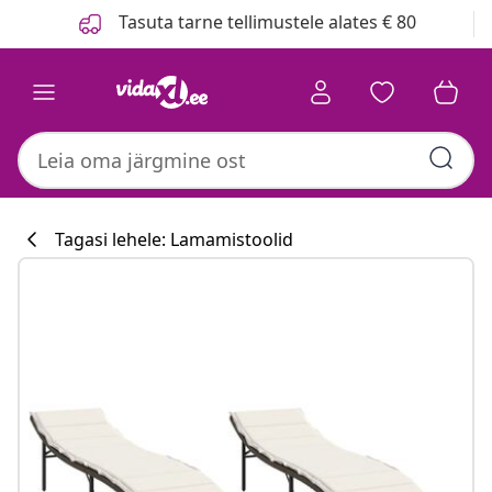
Eelmine
Järgmine
Tasuta tarne tellimustele alates € 80
Tagasi lehele: Lamamistoolid
Köögikollektsi
#sharemevidaxl