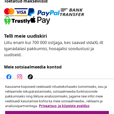
Toetatud makseviisid
Telli meie uudiskiri
Liitu enam kui 700 000 ostjaga, kes saavad vidaXL-ilt
iganädalasi pakkumisi, hooajalisi soodustusi ja
uudiseid.
Meie sotsiaalmeedia kontod
Kasutame küpsiseid veebisaidi nõuetekohaseks toimimiseks, sisu ja
Lepingust taganemine
reklaamide isikupärastamiseks, sotsiaalmeedia funktsioonide
pakkumiseks ning liikluse analüüsimiseks. Jagame teie infot meie
Esita oma tellimuse kohta tagastamissoov.
veebisaidi kasutamise kohta ka meie sotsiaalmeedia-, reklaami ja
analüüsipartneritega.
Privaatsus- ja küpsiste avaldus
Lepingust taganemine