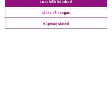
Luba kõik küpsised
Lükka kõik tagasi
Klienditeenindus
Küpsiste sätted
Ettevõte
vidaXL
Vaata rohkem
© 2008-2026 vidaXL www.vidaxl.ee on vidaXL Marketplace
Europe B.V. veebileht