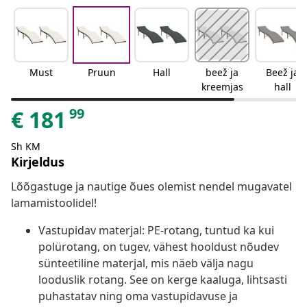
Must
Pruun
Hall
beež ja
Beež ja
kreemjas
hall
99
€
181
Sh KM
Kirjeldus
Lõõgastuge ja nautige õues olemist nendel mugavatel
lamamistoolidel!
Vastupidav materjal: PE-rotang, tuntud ka kui
polürotang, on tugev, vähest hooldust nõudev
sünteetiline materjal, mis näeb välja nagu
looduslik rotang. See on kerge kaaluga, lihtsasti
puhastatav ning oma vastupidavuse ja