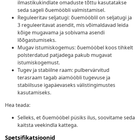
ilmastikukindlate omaduste tõttu kasutatakse
seda sageli õuemööbli valmistamisel.
Reguleeritav seljatugi: õuemööblil on seljatugi ja
3 reguleeritavat asendit, mis võimaldavad leida
kõige mugavama ja sobivama asendi
lõõgastumiseks.
Mugav istumiskogemus: õuemööbel koos tihkelt
polsterdatud patjadega pakub mugavat
istumiskogemust.
Tugev ja stabiilne raam: pulbervärvitud
terasraam tagab aiamööbli tugevuse ja
stabiilsuse igapäevaseks välistingimustes
kasutamiseks.
Hea teada:
Selleks, et õuemööbel püsiks ilus, soovitame seda
kaitsta veekindla kattega.
Spetsifikatsioonid