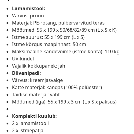
Lamamistool:
Värvus: pruun
Materjal: PE-rotang, pulbervärvitud teras
Mõõtmed: 55 x 199 x 50/68/82/89 cm (L x S x K)
Istme suurus: 55 x 199 cm (L x S)
Istme kõrgus maapinnast: 50 cm
Maksimaalne kandevõime (istme kohta): 110 kg
UV-kindel
Vajalik kokkupanek: jah
Diivanipadi:
Värvus: kreemjasvalge
Katte materjal: kangas (100% polüester)
Täidise materjal: vaht
Mõõtmed (iga): 55 x 199 x 3 cm (L x S x paksus)
Komplekti kuulub:
2 x lamamistooli
2 x istmepatja