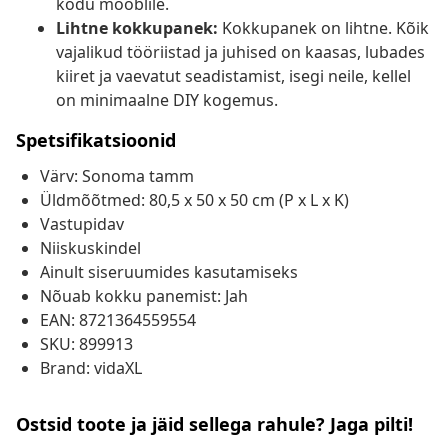
kodu mööblile.
Lihtne kokkupanek:
Kokkupanek on lihtne. Kõik
vajalikud tööriistad ja juhised on kaasas, lubades
kiiret ja vaevatut seadistamist, isegi neile, kellel
on minimaalne DIY kogemus.
Spetsifikatsioonid
Värv: Sonoma tamm
Üldmõõtmed: 80,5 x 50 x 50 cm (P x L x K)
Vastupidav
Niiskuskindel
Ainult siseruumides kasutamiseks
Nõuab kokku panemist: Jah
EAN: 8721364559554
SKU: 899913
Brand: vidaXL
Ostsid toote ja jäid sellega rahule? Jaga pilti!