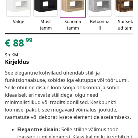
Valge
Must
Sonoma
Betoonha
Suitsetat
tamm
tamm
ll
ud tamm
99
€
88
Sh KM
Kirjeldus
See elegantne kohvilaud ühendab stiili ja
funktsionaalsuse, sobides iga elutuppa või tööruumi.
Selle õhuline disain loob sooja õhkkonna ja sobib
ideaalselt erinevate stiilidega, olgu need
minimalistlikud või traditsioonilised. Keskpunkti
loomisel pakub see mugavaid võimalusi jookide,
raamatute või dekoratiivsete elementide asetamiseks.
Elegantne disain:
Selle stiilne välimus toob
igasse ruumi elegantsi. Klassikaline kuju sobib nii