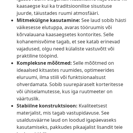
kaasaegse kui ka traditsioonilise sisustuse
juurde, täiustades ruumi atmosfääri.
Mitmekülgne kasutamine:
See laud sobib hästi
väikesesse elutuppa, avaras tööruumis või
kõrvalauana kaasaegsetes kontorites. Selle
kohanemisvõime tagab, et see katab erinevad
vajadused, olgu need külaliste vastuvõtt või
praktiline tööpind.
Kompleksne mõõtmed:
Selle mõõtmed on
ideaalsed kitsastes ruumides, optimeerides
eluruumi, ilma stiili või funktsionaalsust
ohverdamata. Sobib suurepäraselt korteritesse
või ühiselamutesse, kus iga ruutmeeter on
väärtuslik.
Stabiilne konstruktsioon:
Kvaliteetsest
materjalist, mis tagab vastupidavuse. See
usaldusväärne laud on loodud igapäevaseks
kasutamiseks, pakkudes pikaajalist lisandit teie