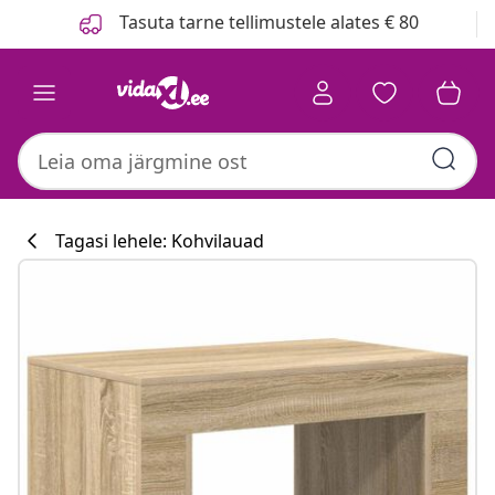
Eelmine
Järgmine
Tasuta tarne tellimustele alates € 80
Tagasi lehele: Kohvilauad
Köögikollektsi
#sharemevidaxl