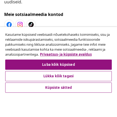
uudiseid.
Meie sotsiaalmeedia kontod
Kasutame küpsiseid veebisaidi nõuetekohaseks toimimiseks, sisu ja
Lepingust taganemine
reklaamide isikupärastamiseks, sotsiaalmeedia funktsioonide
pakkumiseks ning liikluse analüüsimiseks. Jagame teie infot meie
Esita oma tellimuse kohta tagastamissoov.
veebisaidi kasutamise kohta ka meie sotsiaalmeedia-, reklaami ja
analüüsipartneritega.
Privaatsus- ja küpsiste avaldus
Lepingust taganemine
Luba kõik küpsised
Lükka kõik tagasi
Klienditeenindus
Küpsiste sätted
Ettevõte
vidaXL