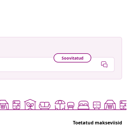
.daris
ud
Soovitatud
Toetatud makseviisid