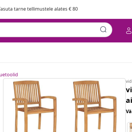
asuta tarne tellimustele alates € 80
uetoolid
vi
v
a
Vä