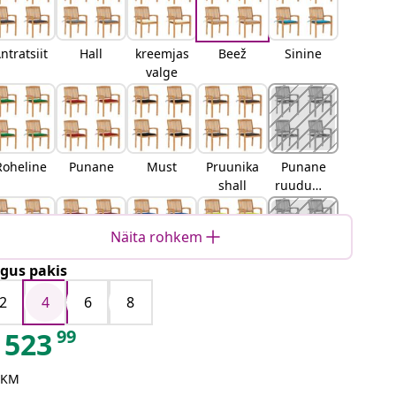
ntratsiit
Hall
kreemjas
Beež
Sinine
valge
Roheline
Punane
Must
Pruunika
Punane
shall
ruudumu
ster
Näita rohkem
gus pakis
Hall
Veinipun
Kuninglik
Erkroheli
Lehemus
ruudumu
ane
sinine
ne
ter
2
4
6
8
ster
99
523
 KM