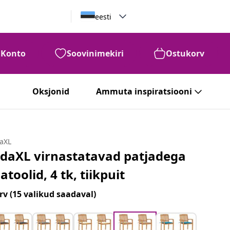
eesti
Konto
Soovinimekiri
Ostukorv
Oksjonid
Ammuta inspiratsiooni
daXL
idaXL virnastatavad patjadega
iatoolid, 4 tk, tiikpuit
rv
(15 valikud saadaval)