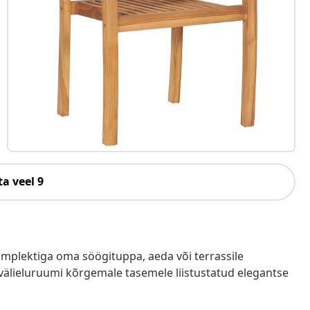
a veel 9
komplektiga oma söögituppa, aeda või terrassile
i välieluruumi kõrgemale tasemele liistustatud elegantse