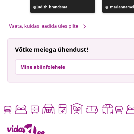
t
Postitus
judith_brandsma
Postitus
_mariannamel
avaldatud
avaldatud
Vaata, kuidas laadida üles pilte
Võtke meiega ühendust!
Mine abiinfolehele