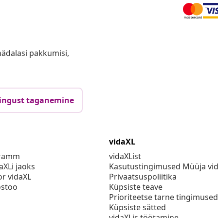
anädalasi pakkumisi,
ingust taganemine
vidaXL
gramm
vidaXList
aXLi jaoks
Kasutustingimused Müüja vi
or vidaXL
Privaatsuspoliitika
stoo
Küpsiste teave
Prioriteetse tarne tingimused
Küpsiste sätted
vidaXLis töötamine