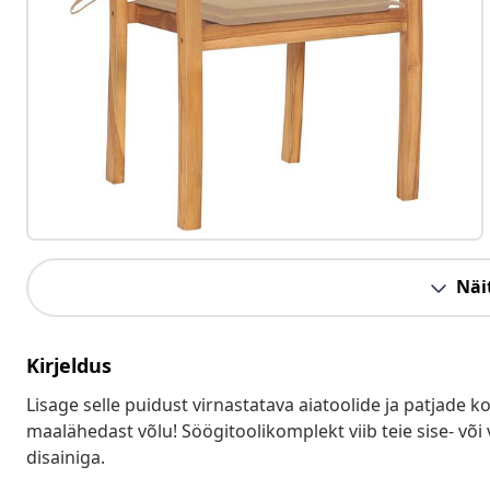
Näit
Kirjeldus
Lisage selle puidust virnastatava aiatoolide ja patjade 
maalähedast võlu! Söögitoolikomplekt viib teie sise- võ
disainiga.