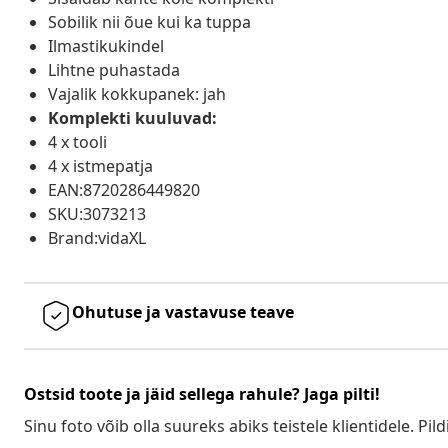
Sobilik nii õue kui ka tuppa
Ilmastikukindel
Lihtne puhastada
Vajalik kokkupanek: jah
Komplekti kuuluvad:
4 x tooli
4 x istmepatja
EAN:8720286449820
SKU:3073213
Brand:vidaXL
Ohutuse ja vastavuse teave
Ostsid toote ja jäid sellega rahule? Jaga pilti!
Sinu foto võib olla suureks abiks teistele klientidele. Pild