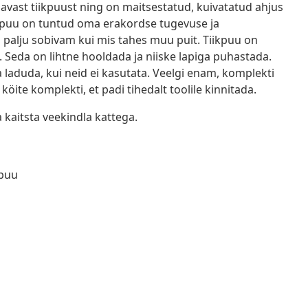
avast tiikpuust ning on maitsestatud, kuivatatud ahjus
Tiikpuu on tuntud oma erakordse tugevuse ja
s palju sobivam kui mis tahes muu puit. Tiikpuu on
i. Seda on lihtne hooldada ja niiske lapiga puhastada.
 laduda, kui neid ei kasutata. Veelgi enam, komplekti
öite komplekti, et padi tihedalt toolile kinnitada.
kaitsta veekindla kattega.
kpuu