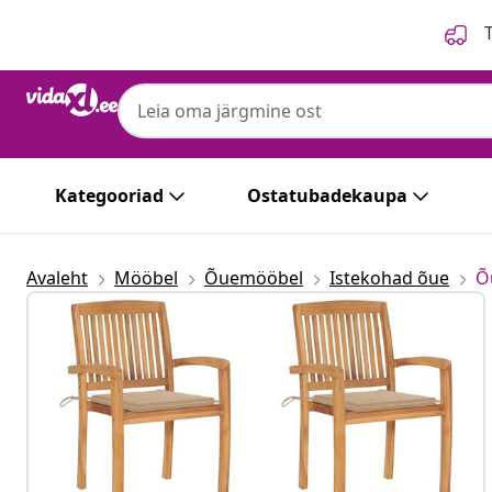
Eelmine
Järgmine
T
Kategooriad
Ostatubadekaupa
Avaleht
Mööbel
Õuemööbel
Istekohad õue
Õ