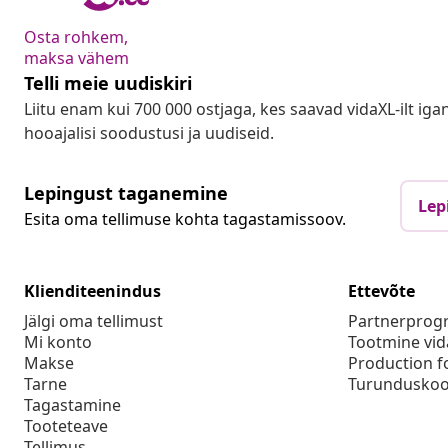
Osta rohkem,
maksa vähem
Telli meie uudiskiri
Liitu enam kui 700 000 ostjaga, kes saavad vidaXL-ilt ig
hooajalisi soodustusi ja uudiseid.
Lepingust taganemine
Lep
Esita oma tellimuse kohta tagastamissoov.
Klienditeenindus
Ettevõte
Jälgi oma tellimust
Partnerpro
Mi konto
Tootmine vid
Makse
Production f
Tarne
Turunduskoo
Tagastamine
Tooteteave
Tellimus