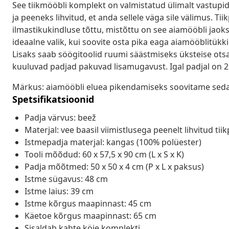
See tiikmööbli komplekt on valmistatud ülimalt vastupid
ja peeneks lihvitud, et anda sellele väga sile välimus. 
ilmastikukindluse tõttu, mistõttu on see aiamööbli jaok
ideaalne valik, kui soovite osta pika eaga aiamööblitükk
Lisaks saab söögitoolid ruumi säästmiseks üksteise otsa
kuuluvad padjad pakuvad lisamugavust. Igal padjal on 2 k
Märkus: aiamööbli eluea pikendamiseks soovitame seda 
Spetsifikatsioonid
Padja värvus: beež
Materjal: vee baasil viimistlusega peenelt lihvitud tii
Istmepadja materjal: kangas (100% polüester)
Tooli mõõdud: 60 x 57,5 x 90 cm (L x S x K)
Padja mõõtmed: 50 x 50 x 4 cm (P x L x paksus)
Istme sügavus: 48 cm
Istme laius: 39 cm
Istme kõrgus maapinnast: 45 cm
Käetoe kõrgus maapinnast: 65 cm
Sisaldab kahte köie komplekti