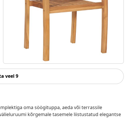
a veel 9
komplektiga oma söögituppa, aeda või terrassile
i välieluruumi kõrgemale tasemele liistustatud elegantse