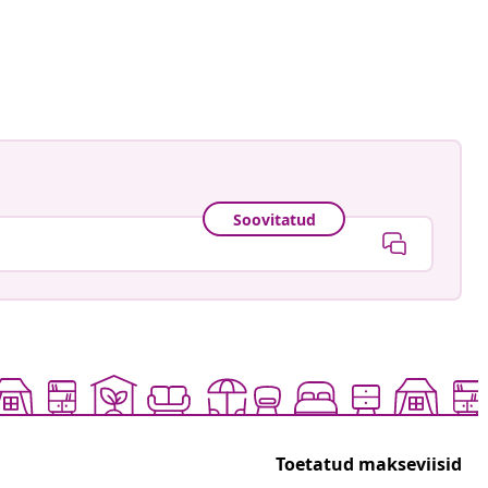
.daris
ud
Soovitatud
Toetatud makseviisid