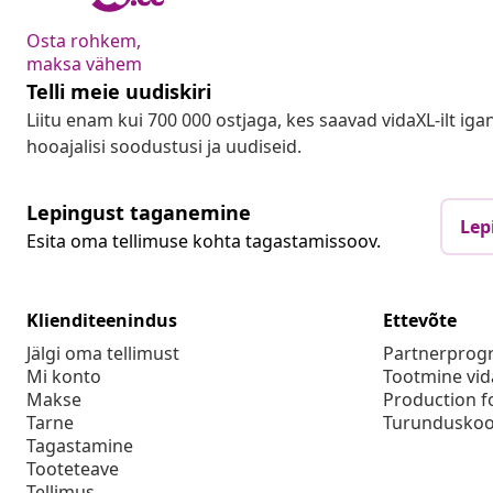
Osta rohkem,
maksa vähem
Telli meie uudiskiri
Liitu enam kui 700 000 ostjaga, kes saavad vidaXL-ilt ig
hooajalisi soodustusi ja uudiseid.
Lepingust taganemine
Lep
Esita oma tellimuse kohta tagastamissoov.
Klienditeenindus
Ettevõte
Jälgi oma tellimust
Partnerpro
Mi konto
Tootmine vid
Makse
Production f
Tarne
Turunduskoo
Tagastamine
Tooteteave
Tellimus