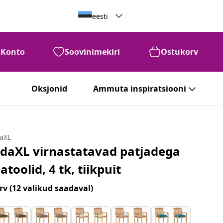
eesti
Konto
Soovinimekiri
Ostukorv
Oksjonid
Ammuta inspiratsiooni
daXL
idaXL virnastatavad patjadega
iatoolid, 4 tk, tiikpuit
rv
(12 valikud saadaval)