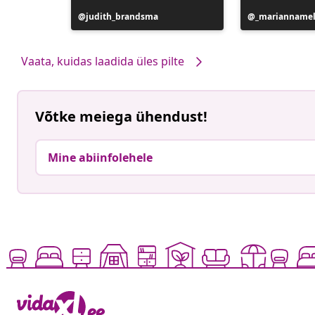
Postitus
judith_brandsma
Postitus
_mariannamel
avaldatud
avaldatud
Vaata, kuidas laadida üles pilte
Võtke meiega ühendust!
Mine abiinfolehele