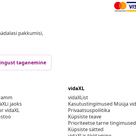
anädalasi pakkumisi,
ingust taganemine
vidaXL
gramm
vidaXList
aXLi jaoks
Kasutustingimused Müüja vi
or vidaXL
Privaatsuspoliitika
stoo
Küpsiste teave
Prioriteetse tarne tingimused
Küpsiste sätted
vidaXLis töötamine