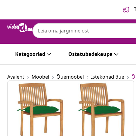
Eelmine
Järgmine
T
Kategooriad
Ostatubadekaupa
Avaleht
Mööbel
Õuemööbel
Istekohad õue
Õ