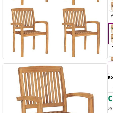
A
Ko
€
Sh