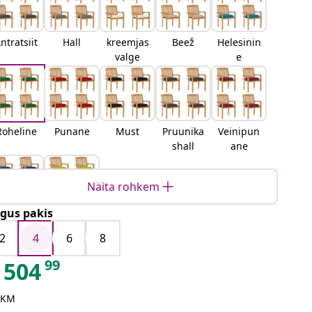
ntratsiit
Hall
kreemjas
Beež
Helesinin
valge
e
Roheline
Punane
Must
Pruunika
Veinipun
shall
ane
Näita rohkem
gus pakis
Sinine
Erkroheli
ne
2
4
6
8
99
504
 KM