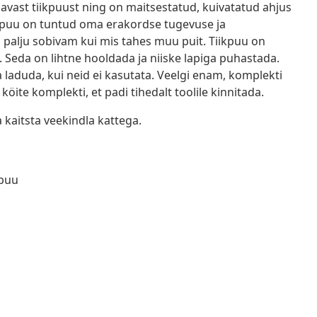
avast tiikpuust ning on maitsestatud, kuivatatud ahjus
Tiikpuu on tuntud oma erakordse tugevuse ja
s palju sobivam kui mis tahes muu puit. Tiikpuu on
i. Seda on lihtne hooldada ja niiske lapiga puhastada.
 laduda, kui neid ei kasutata. Veelgi enam, komplekti
öite komplekti, et padi tihedalt toolile kinnitada.
kaitsta veekindla kattega.
kpuu