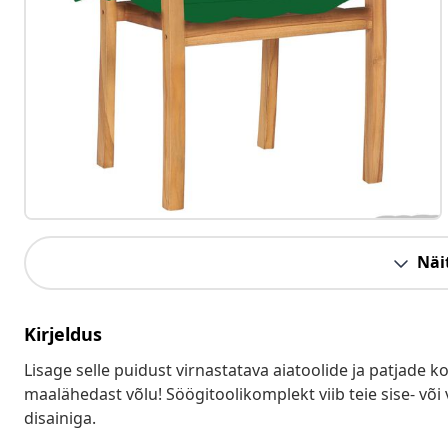
Näit
Kirjeldus
Lisage selle puidust virnastatava aiatoolide ja patjade 
maalähedast võlu! Söögitoolikomplekt viib teie sise- võ
disainiga.