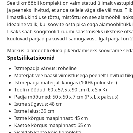
See tiikmööbli komplekt on valmistatud ülimalt vastupid
ja peeneks lihvitud, et anda sellele väga sile välimus. 
ilmastikukindluse tõttu, mistõttu on see aiamööbli jaok
ideaalne valik, kui soovite osta pika eaga aiamööblitükk
Lisaks saab söögitoolid ruumi säästmiseks üksteise otsa
kuuluvad padjad pakuvad lisamugavust. Igal padjal on 2 k
Märkus: aiamööbli eluea pikendamiseks soovitame seda 
Spetsifikatsioonid
Istmepadja värvus: roheline
Materjal: vee baasil viimistlusega peenelt lihvitud tii
Istmepadja materjal: kangas (100% polüester)
Tooli mõõdud: 60 x 57,5 x 90 cm (L x S x K)
Padja mõõtmed: 50 x 50 x 7 cm (P x L x paksus)
Istme sügavus: 48 cm
Istme laius: 39 cm
Istme kõrgus maapinnast: 45 cm
Käetoe kõrgus maapinnast: 65 cm
Sisaldab kahte köie komplekti