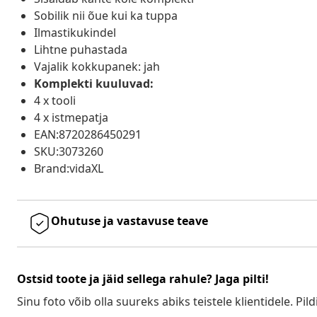
Sobilik nii õue kui ka tuppa
Ilmastikukindel
Lihtne puhastada
Vajalik kokkupanek: jah
Komplekti kuuluvad:
4 x tooli
4 x istmepatja
EAN:8720286450291
SKU:3073260
Brand:vidaXL
Ohutuse ja vastavuse teave
Ostsid toote ja jäid sellega rahule? Jaga pilti!
Sinu foto võib olla suureks abiks teistele klientidele. Pild