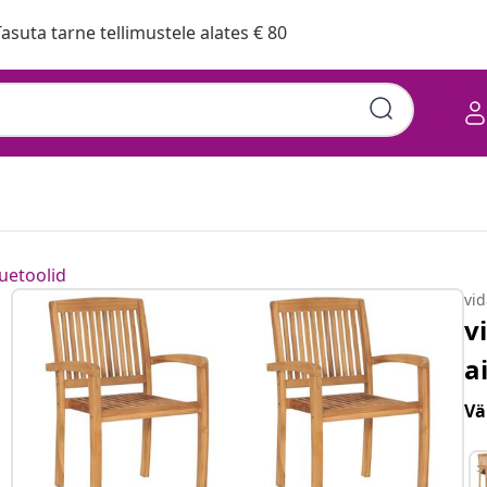
asuta tarne tellimustele alates € 80
uetoolid
vi
v
a
Vä